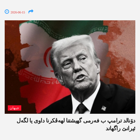
2026-06-15
جیھان
دۆنالد ترامپ ب فەرمی گھیشتنا لھەڤکرنا داوی یا لگەل
ئیرانێ راگھاند