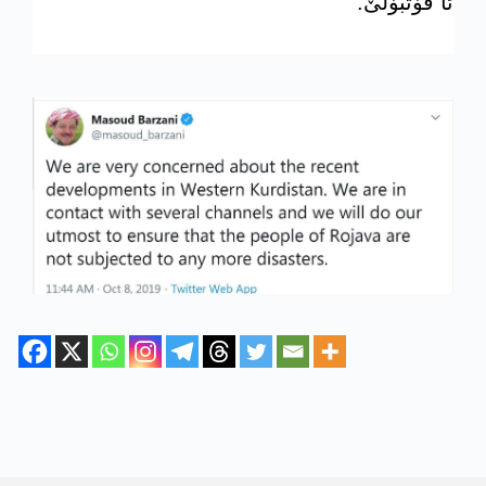
ئا فۆتبۆلێ.