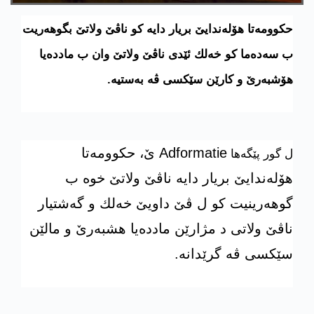
حكوومه‌تا هۆله‌ندایێ بریار دایه‌ كو ناڤێ ولاتێ بگوهه‌ریت
ب سه‌ده‌ما كو خه‌لك ئێدی ناڤێ ولاتێ وان ب مادده‌یا
هۆشبه‌رێ و كارێن سێكسی ڤه‌ به‌ستیه‌.
Adformatie
ێ، حكوومه‌تا
ل گور پێگه‌ها
هۆله‌ندایێ بریار دایه‌ ناڤێ ولاتێ خوه‌ ب
گوهه‌رینیت كو ل ڤێ داویێ خه‌لك و گه‌شتیار
ناڤێ ولاتی د مژارێن مادده‌یا هشبه‌رێ و مالێن
سێكسی ڤه‌ گرێدانه‌.