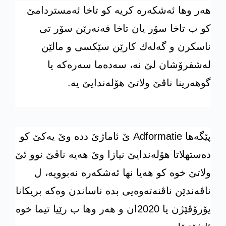
هه‌ر وها ئه‌شكه‌ره‌ كریه‌ كو تاخا ئه‌مستردامێ
كو ب تاخا سۆر یان تاخا فه‌نه‌رێن سۆر تی
ناسكرن و گه‌له‌ك كارێن سێكسی و مالێن
له‌شفرۆشان لێ نه‌، سه‌ده‌ما سه‌ره‌كه‌ یا
گوهه‌رینا ناڤێ ولاتێ هۆله‌ندایێ یه‌.
پێگه‌ها
Adformatie
ێ ئاماژێ دده‌ وێ یه‌كێ كو
ده‌ستهلاتا هۆله‌ندایێ نیازا وێ هه‌یه‌ ناڤێ نوو ئێ
ولاتێ خوه‌ كو هه‌یا نها ئه‌شكه‌ره‌ نه‌بوویه‌، ل
ناڤه‌ندێن ناڤنه‌ته‌وه‌یی بده‌ ناساندن وه‌كه‌ بریكانا
یۆرۆڤێژن یا 2020ان و هه‌ر وها ب رێیا تیما خوه‌