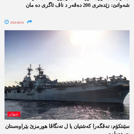
شەواتێ: زێدەتری 200 دەڤەر د ناڤ ئاگری دە مان
2026-08-01
جیھان
سێنتکۆم: تەڤگەرا کەشتیان یا ل تەنگاڤا ھورمزێ بێراوەستان
بەردەوامە