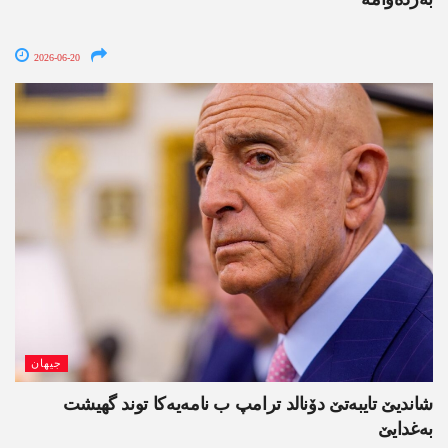
2026-06-20
جیھان
شاندیێ تایبەتێ دۆنالد ترامپ ب نامەیەکا توند گھیشت
بەغدایێ