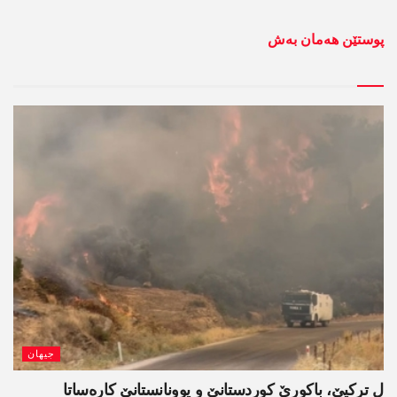
پوستێن ھەمان بەش
جیھان
ل ترکیێ، باکورێ کوردستانێ و یوونانستانێ کارەساتا