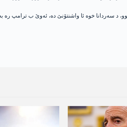
 د سه‌ردانا خوه‌ ئا واشنتۆنێ ده‌، ئه‌وێ ب ترامپ ره‌ بج