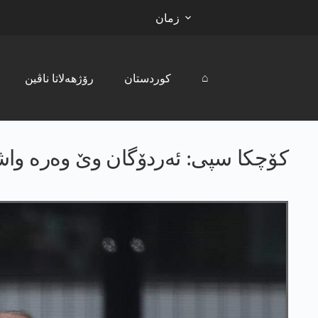
زمان
⌂
کوردستان
رۆژھەلاتا ناڤین
كۆچكا سپی: ئه‌ردۆگان وێ وه‌ره‌ وا