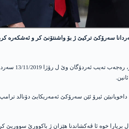
‌ردانا سه‌رۆكێ تركیێ ژ بۆ واشنتۆنێ كر و ئه‌شكه‌ره‌ كر،
به‌رده‌ڤكێ كۆچكا سپ
انین.
ا داخویانیێن ئیرۆ ئێن سه‌رۆكێ ئه‌مه‌ریكایێ دۆنالد ترامپ 
ل بریارا خوه‌ ئا ڤه‌كشاندنا هێزان ژ باكوورێ سووریێ كر