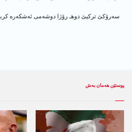
سه‌رۆكێ تركیێ دوهـ رۆژا دوشه‌می ئه‌شكه‌ره‌ كربوو،
پوستێن ھەمان بەش