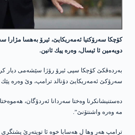
كۆچكا سه‌رۆكتیا ئه‌مه‌ریكایێ، ئیرۆ به‌هسا مژارا سه
دویه‌مین ئا ئیسال، وه‌ره‌ پیك ئانین.
سه‌رۆكێ ئه‌مه‌ریكایێ دۆنالد ترامپ، وێ وه‌ره‌ پێك ئ
ده‌ستنیشانكرنا وه‌ختا سه‌ردانا ئه‌ردۆگان، هه‌موه‌خت
مه‌ وه‌ره‌ واشنتۆنێ”.
ترامپ هه‌ر وها ل هه‌سابا خوه‌ ئا تویته‌رێ پشتگری 