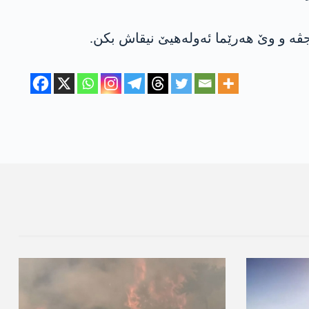
ڤه‌ و وێ هه‌رێما ئه‌وله‌هیێ نیقاش بكن.