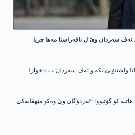
 ئه‌ڤ سه‌ردان وێ ل ناڤه‌راستا مه‌ها چریا
ی ئیرۆ رۆژا سێشه‌می دیار كر، ره‌جه‌ب ته‌یب ئه‌ردۆگان وێ ل رۆژا 13/11/2019 سه‌ردانا واشنتۆنێ بكه‌ و ئه‌ڤ سه‌ردان ب داخوازا
هاتنه‌ كو گۆتبوو: “ئه‌ردۆگان وێ وه‌كو مێهڤانه‌كێ
.