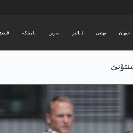
جیھان
نھێنی
ئانالیز
نەرین
نامیلکە
ڤیدیۆ
شنتۆنێ