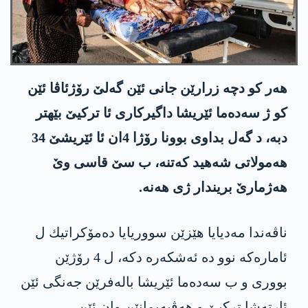
هه‌ر كو دچه‌ زرارێن جانی ئێن گه‌لێ رۆژئاڤا ئێن
كو ژ سه‌ده‌ما ئێریشا داگیركاری ئا تركیێ بێهتر
دبه‌، د گه‌ل بداوی بوونا رۆژا 4ان ئا ئێریشێ 34
هه‌مولاتی شه‌هید كه‌تنه‌، ب سێ قاسی وێ
هه‌ژمارێ بریندار ژی هه‌نه‌.
ناڤه‌ندا مه‌دیایا هێزێن سووریایا ده‌مۆكراتیك ل
ئاماره‌كه‌ نوو ده‌ ئه‌شكه‌ره‌ دكه‌، ل 4 رۆژێن
بووری و ب سه‌ده‌ما ئێریشا باله‌فرێن جه‌نگی ئێن
ئارته‌شا تركیێ و هه‌ڤپه‌یمانێن وان ئێن