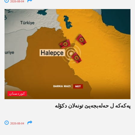
2026-08-04
کوردستان
پەکەکە ل حەلەبجەیێ تونەلان دکۆلە
2026-08-04