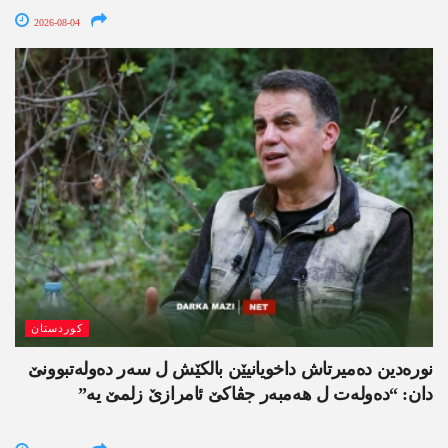
2026-08-04
کوردستان
نورەدین دەمیرتاش داخویانیێن بالکێش ل سەر دەولەتبوونێ
دان: “دەولەت ل ھەمبەر جڤاکێ ئامرازێ زلمێ یە”