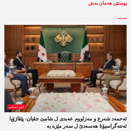
پوستێن ھەمان بەش
کوردستان
ئەحمەد شەرع و مەزلووم عەبدی ل شامێ جڤیان: پێڤاژۆیا
ئەنتەگراسیۆنا ھەسەدێ ل سەر مێزە یە