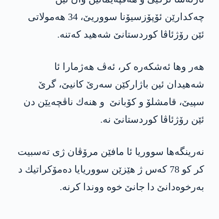
چه‌كدارێن ئۆپۆزسیۆنا سووریێ، 34 هه‌مولاتی
ئێن رۆژئاڤا كوردستانێ شه‌هید كه‌تنه‌.
هه‌ر وها ئه‌شكه‌ره‌ كر، ئه‌ڤ هه‌ژمارا ئا
شه‌هیدان ئین باژاركێن سه‌رێ كانیێ، گرێ
سپیێ، قامشلۆ و كۆبانێ و هنه‌ك ناڤچه‌یێن دن
ئێن رۆژئاڤا كوردستانێ نه‌.
نه‌رینگه‌ها سووریا ئا مافێن مرۆڤان ژی ته‌سبیت
كر كو 78 كه‌س ژ هێزێن سووریایا ده‌مۆكراتیك د
به‌رخوه‌دانێ دا جانێ خوه‌ ووندا كرنه‌.