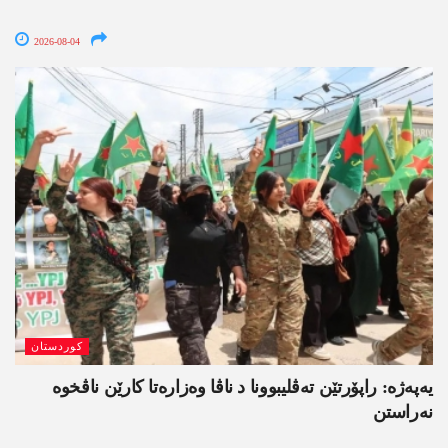
2026-08-04
کوردستان
یەپەژە: راپۆرتێن تەڤلیبوونا د ناڤا وەزارەتا کارێن ناڤخوە
نەراستن