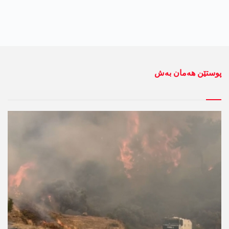
پوستێن ھەمان بەش