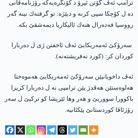
ترامپ ئه‌ڤ گۆتن ئیرۆ د كۆنگره‌یه‌كه‌ رۆژنامه‌ڤانی
ده‌ ل كۆچكا سپی كرنه‌ و دبێژه‌: تو گرفته‌ك نینه‌ گه‌ر
رووسیا فه‌ده‌رال هنه‌ك ئالیكاریا دیمه‌شقێ بكه‌.
سه‌رۆكێ ئه‌مه‌ریكایێ ئه‌ڤ ئاخفتن ژی ل ده‌ربارا
كوردان كر: (كورد نه‌فریشته‌نه‌).
ئه‌ڤ داخویانیێن سه‌رۆكێ ئه‌مه‌ریكایێ هه‌موه‌ختا
هه‌لوه‌ستێن هه‌ڤدژ یێن ترامپی نه‌ ل ده‌ربارا كریزا
باكوورا سووریێ و هه‌ر وها ئێریشا كو تركیێ ل سه‌ر
رۆژئاڤا كوردستانێ پێكئانیه‌.