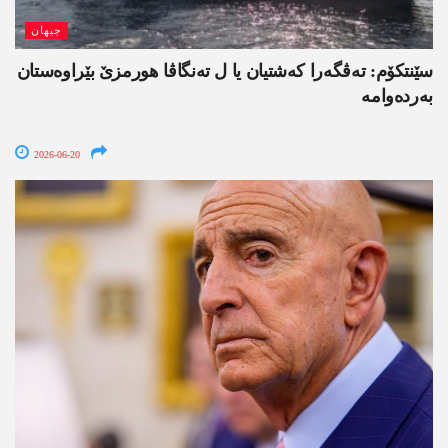
جیھان
سێنتکۆم: تەڤگەرا کەشتیان یا ل تەنگاڤا ھورمزێ بێراوەستان
بەردەوامە
2026-06-20