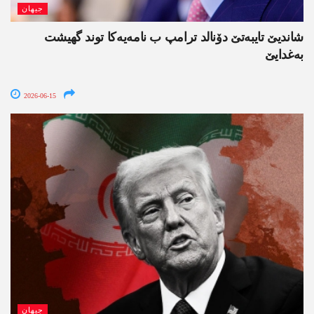
جیھان
شاندیێ تایبەتێ دۆنالد ترامپ ب نامەیەکا توند گھیشت
بەغدایێ
2026-06-15
جیھان