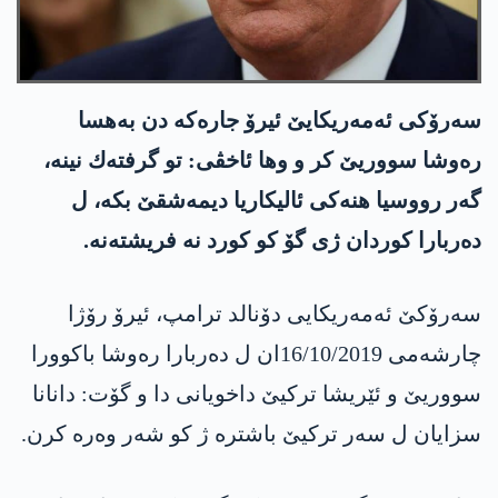
سه‌رۆكی ئه‌مه‌ریكایێ ئیرۆ جاره‌كه‌ دن به‌هسا
ره‌وشا سووریێ كر و وها ئاخڤی: تو گرفته‌ك نینه‌،
گه‌ر رووسیا هنه‌كی ئالیكاریا دیمه‌شقێ بكه‌، ل
ده‌ربارا كوردان ژی گۆ كو كورد نه‌ فریشته‌نه‌.
سه‌رۆكێ ئه‌مه‌ریكایی دۆنالد ترامپ، ئیرۆ رۆژا
چارشه‌می 16/10/2019ان ل ده‌ربارا ره‌وشا باكوورا
سووریێ و ئێریشا تركیێ داخویانی دا و گۆت: دانانا
سزایان ل سه‌ر تركیێ باشتره‌ ژ كو شه‌ر وه‌ره‌ كرن.