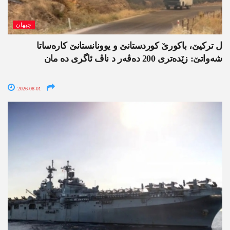
جیھان
ل ترکیێ، باکورێ کوردستانێ و یوونانستانێ کارەساتا
شەواتێ: زێدەتری 200 دەڤەر د ناڤ ئاگری دە مان
2026-08-01