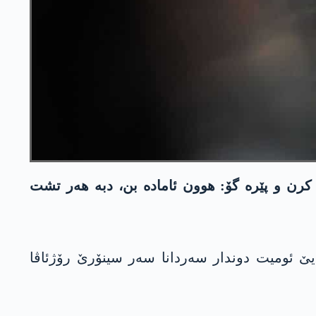
رن و پێره‌ گۆ: هوون ئاماده‌ بن، دبه‌ هه‌ر تشت
ژایێ ئومیت دوندار سه‌ردانا سەر سینۆرێ رۆژئاڤا