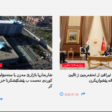
رۆژھەلاتا ناڤین
ر
راقێ ل ئەنقەرەیێ ژ ئالیێ
شارەداریا باژارێ مەزن یا ستەنبۆ
تە پێشوازیکرن
کوردی دەست ب پێشکێشکرنا خزمە
کر
2026-07-28