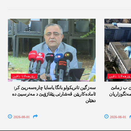
ۆژھەلاتا ناڤین
رۆژھەلاتا ناڤین
لێ ب زمانێ
سەزگین تانریکولو بانگا یاسایا چارەسەریێ کر:
تگوزاریان
ئامادەکاریێن ڤەشارتی پێڤاژۆیێ د مەترسیێ دە
دھێلن
2026-08-01
2026-08-01