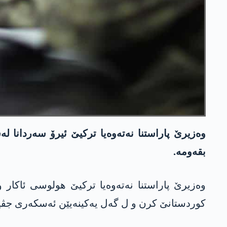
وەزیرێ پاراستنا نەتەوەیا تركیێ ئیرۆ سه‌ردانا ل
بقه‌ومه‌.
وه‌زیرێ پاراستنا نه‌ته‌وه‌یا تركیێ ھولوسی ئاکا
كوردستانێ كرن و ل گه‌ل یەکینەیێن ئەسکەری جڤی