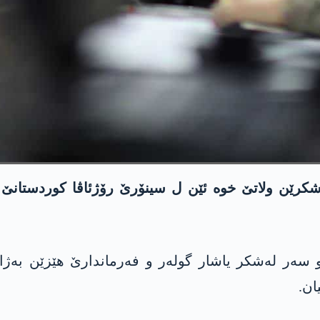
ه‌شكرێن ولاتێ خوه‌ ئێن ل سینۆرێ رۆژئاڤا كوردستانێ ك
ر و سه‌ر له‌شكر یاشار گولەر و فەرماندارێ ھێزێن بە
ان.