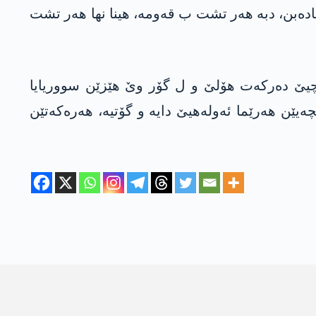
ه‌بن، دبه‌ هه‌ر تشت ب قه‌ومه‌، هینا نها هه‌ر تشت
نا سۆچیێ ده‌ركه‌ت هۆلێ و ل گۆر وێ هێزێن سووریایا
‌سه‌دێ ل ناڤچه‌یێن هه‌رێما ئه‌وله‌هیێ دایه‌ و گۆتیه‌، هه‌ره‌كه‌تێن