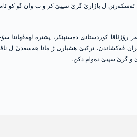
گا ئه‌سكه‌رێن ل باژارێ گرێ سپیێ كر و ب وان گو كو ئاماد
اریا سه‌ر رۆژئاڤا كوردستانێ ده‌ستپێكر، پشتره‌ لهه‌ڤهات
هه‌سه‌ده‌ خوه‌ ب كووراهیا 32 كیلۆمه‌تران ڤه‌كشاندن، تركیێ هشیاری ژ مانا هه
یێ و گرێ سپیێ ده‌وام دكن.