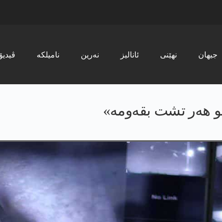
جیھان
نھێنی
ئانالیز
نەرین
نامیلکە
ڤیدیۆ
 کو ھەر تشت بقەومە»