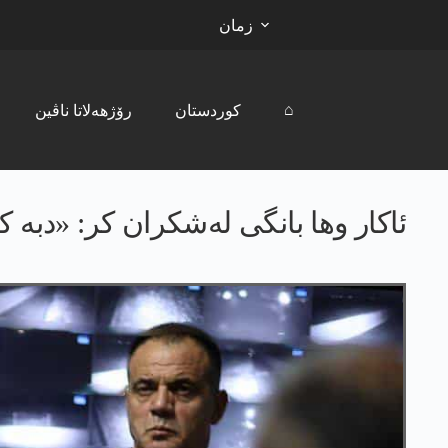
زمان
⌂
کوردستان
رۆژھەلاتا ناڤین
ئاکار وها بانگی له‌شكران کر: «دبە