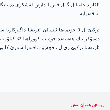
ئاكار د جڤینا ل گه‌ل فه‌رماندارێن له‌شكری ده‌ بان
نه‌ قه‌دیایه‌.
تركیێ ل 9 جۆتمه‌ها ئیسالێ ئێریشا داگیرك
ده‌مۆكراتیك 
ئارته‌شا تركیێ ژی ل ناڤچه‌یێن ناڤبه‌را سه‌رێ كان
پوستێن ھەمان بەش