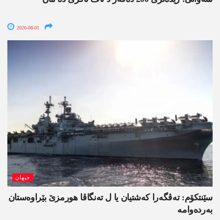
2026-08-01
جیھان
سێنتکۆم: تەڤگەرا کەشتیان یا ل تەنگاڤا ھورمزێ بێراوەستان
بەردەوامە