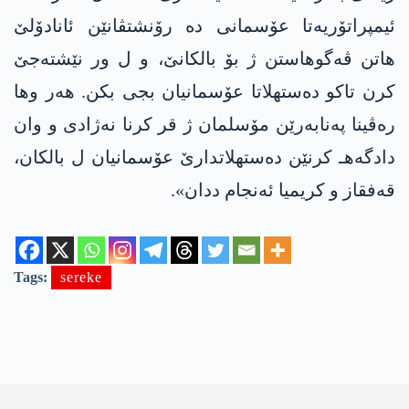
ئیمپراتۆریەتا عۆسمانی دە رۆنشتڤانێن ئانادۆلێ
هاتن ڤەگوهاستن ژ بۆ بالکانێ، و ل ور نێشتەجێ
کرن تاکو دەستهلاتا عۆسمانیان بجی بکن. هەر وها
رەڤینا پەنابەرێن مۆسلمان ژ قر کرنا نەژادی و وان
دادگەهـ کرنێن دەستهلاتدارێ عۆسمانیان ل بالکان،
قەفقاز و کریمیا ئەنجام ددان».
Tags:
sereke