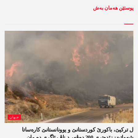
پوستێن ھەمان بەش
جیھان
ل ترکیێ، باکورێ کوردستانێ و یوونانستانێ کارەساتا
شەواتێ: زێدەتری 200 دەڤەر د ناڤ ئاگری دە مان