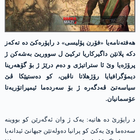
هەفتەنامەیا «فۆرن پۆلیسی» د راپۆرەکێ دە تەکەز
دکە پلانێن داگیرکاریا ترکیێ ل سووریێ بەشەکن ژ
پرۆژەیا وێ ئا ستراتیژی و دەم درێژ ژ بۆ گۆهەرینا
دیمۆگرافیایا رۆژهلاتا ناڤین، کو دەستپێکا ڤێ
سیاسەتێ ڤەدگەرە ژ بۆ سەردەما ئیمپراتۆریەتا
عۆسمانیان.
د راپۆرێ دە هاتیە: یەک ژ وان ئەگەرێن کو بووینە
سەدەما وێ یەکێ کو پرانیا دەولەتێن جیهانێ ئیدانەیا