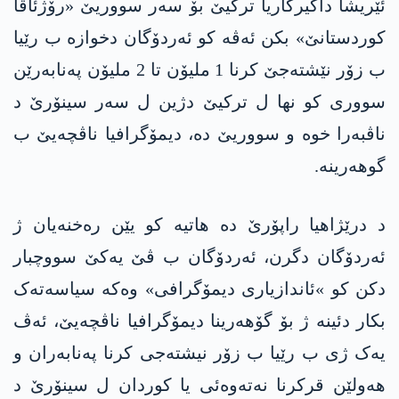
ئێریشا داگیرکاریا ترکیێ بۆ سەر سووریێ «رۆژئاڤا
کوردستانێ» بکن ئەڤە کو ئەردۆگان دخوازە ب رێیا
ب زۆر نێشتەجێ کرنا 1 ملیۆن تا 2 ملیۆن پەنابەرێن
سووری کو نها ل ترکیێ دژین ل سەر سینۆرێ د
ناڤبەرا خوە و سووریێ دە، دیمۆگرافیا ناڤچەیێ ب
گوهه‌رینه‌.
د درێژاهیا راپۆرێ دە هاتیە کو یێن رەخنەیان ژ
ئەردۆگان دگرن، ئەردۆگان ب ڤێ یەکێ سووچبار
دکن کو »ئاندازیاری دیمۆگرافی» وەکە سیاسەتەک
بکار دئینە ژ بۆ گۆهەرینا دیمۆگرافیا ناڤچەیێ، ئەڤ
یەک ژی ب رێیا ب زۆر نیشتەجی کرنا پەنابەران و
هەولێن قرکرنا نەتەوەئی یا کوردان ل سینۆرێ د