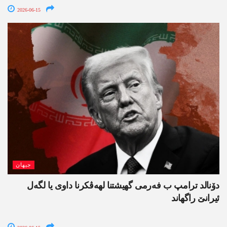
2026-06-15
جیھان
دۆنالد ترامپ ب فەرمی گھیشتنا لھەڤکرنا داوی یا لگەل
ئیرانێ راگھاند