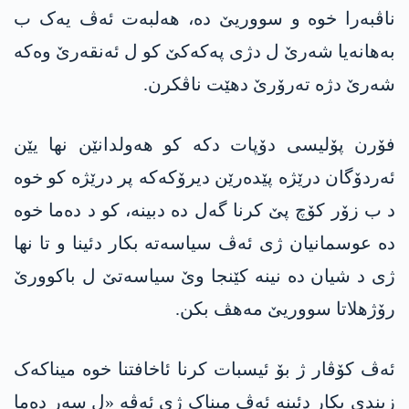
ناڤبەرا خوە و سووریێ دە، هەلبەت ئەڤ یەک ب
بەهانەیا شەرێ ل دژی پەکەکێ کو ل ئەنقەرێ وەکە
شەرێ دژە تەرۆرێ دهێت ناڤکرن.
فۆرن پۆلیسی دۆپات دکە کو هەولدانێن نها یێن
ئەردۆگان درێژە پێدەرێن دیرۆکەکە پر درێژە کو خوە
د ب زۆر کۆچ پێ کرنا گەل دە دبینە، کو د دەما خوە
دە عوسمانیان ژی ئەڤ سیاسەتە بکار دئینا و تا نها
ژی د شیان دە نینە کێنجا وێ سیاسەتێ ل باکوورێ
رۆژهلاتا سووریێ مەهڤ بکن.
ئەڤ كۆڤار ژ بۆ ئیسبات کرنا ئاخافتنا خوە میناکەک
زیندی بکار دئینە ئەڤ میناک ژی ئەڤە «ل سەر دەما