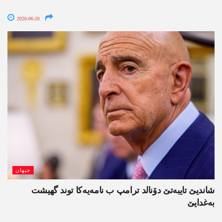
2026-06-20
جیھان
شاندیێ تایبەتێ دۆنالد ترامپ ب نامەیەکا توند گھیشت
بەغدایێ