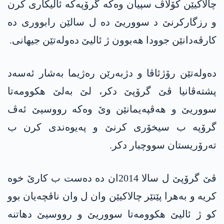
چالاکیێن کۆلاڤ سپیان وەکە گرۆپەکە ئالیکاری کرن
و رزگارکرنێ د سووریێ دە ل سالێن رابووری دە
کارڤەدانێن جوودا هەبوون ژ ئالیێ دەولەتێن جیهانی.
دەولەتێن رۆژئاڤا و دژبەرێن رەژیما بەشار ئەسەد
پشتەڤانیا ڤێ گرۆپێ دکر، لێ بەلێ هکوومەتا
سووریێ و هەڤپەیمانێن وێ وەکە رووسیێ ئەڤ
گرۆپە ب سیخۆری کرنێ و پەیوەندی کرن ب
تەرۆریستان سووچبار دکر.
ڤێ گرۆپێ ل سالا 2014ان دە دەست ب کارێ خوە
کریە و بەهرا پێتێر چالاکیێن وان ل وان ناڤچەیان بوو
کو ژ ئالیێ هکوومەتا سووریێ و رووسیێ دهاتنە