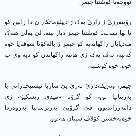
نووچەیا کوشتنا جیمز.
رۆیتەرزێ ژ زارێ یەک ژ دیپلۆماتکاران دا زانین کو
تا نها سەبەبا کوشتنا جیمز دیار نینە، لێ بەلێ هنەک
مەدیایان راگهاندیە کو جیمز ژ بالەکۆنا شوقەیا خوە
کەتیە، ئەڤ یەک ژی هاتیە راگهاندن کو دبە وی ب
خوە، خوە کوشتبە.
جیمز، وەزیفەدارێ بەرێ یێ سازیا ئیستیخباراتی یا
بەریتانیا بوو، کو گرۆپا «میدی ریسکیۆ» ژی
دامەزراندبوو، ڤێ گرۆپێ بەرپرساتیا پەروەردا
خوەبەخشێن کۆلاڤ سپیان هەبوو.