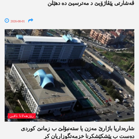
ڤەشارتی پێڤاژۆیێ د مەترسیێ دە دھێلن
2026-08-01
رۆژھەلاتا ناڤین
شارەداریا باژارێ مەزن یا ستەنبۆلێ ب زمانێ کوردی
دەست ب پێشکێشکرنا خزمەتگوزاریان کر