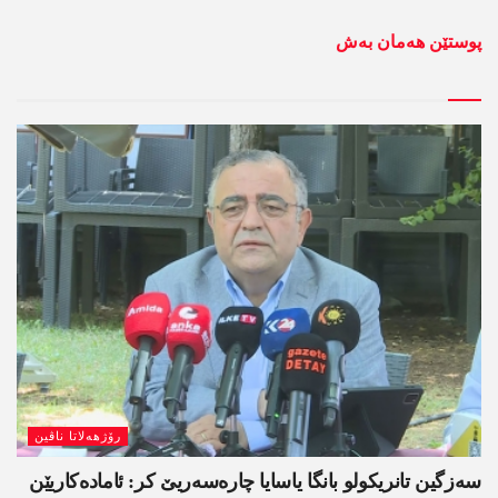
پوستێن ھەمان بەش
رۆژھەلاتا ناڤین
سەزگین تانریکولو بانگا یاسایا چارەسەریێ کر: ئامادەکاریێن