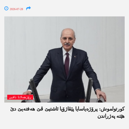
2026-07-28
رۆژھەلاتا ناڤین
کورتولموش: پرۆژەیاسایا پێڤاژۆیا ئاشتیێ ڤێ ھەفتەیێ دێ
هێتە پەژراندن