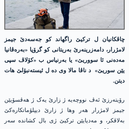
چاڤکانیان ل ترکیێ راگهاند کو جەسەدێ جیمز
لامژرار، دامەزرینەرێ بەریتانی كو گرۆپا «بەرەڤانیا
مەدەنی ئا سووریێ» یا بەرنیاس ب «کۆلاڤ سپی
یێن سوریێ» د ناڤا مالا وی دە ل ئیستەنبۆلێ هات
دیتن.
رۆیتەرزێ ئەڤ نووچەیە ژ زارێ یەک ژ هەڤسۆیێن
جیمز لامژرار هەر وها ژ زارێ دیپلۆماتکارەکێ
بەلاڤکر، و مەدیایێن ترکیێ ژی بال کشاندە سەر