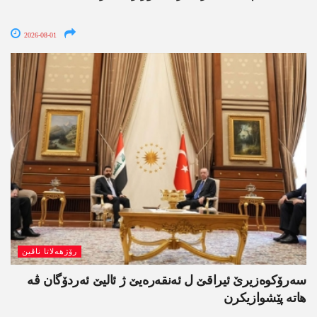
2026-08-01
رۆژھەلاتا ناڤین
سەرۆکوەزیرێ ئیراقێ ل ئەنقەرەیێ ژ ئالیێ ئەردۆگان ڤە
ھاتە پێشوازیکرن