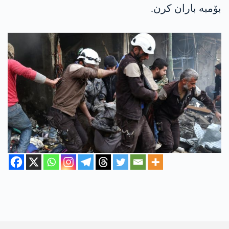
بۆمبە باران کرن.