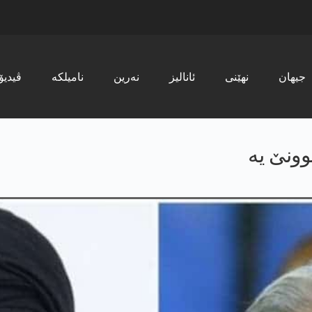
جیھان
نھێنی
ئانالیز
نەرین
نامیلکە
ڤیدیۆ
چوونێ یه‌