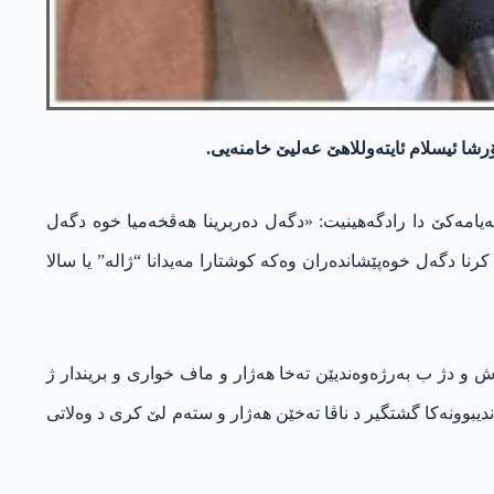
رشا ئیسلام ئایته‌وللاهێ عه‌لیێ خامنه‌یی.
ێ ڤە بنچاڤکرن، لێ ئه‌و د پەیامەکێ دا رادگه‌هینیت: «دگەل دەربرینا هەڤخەمیا خوە دگەل
رنا دگەل خوەپێشاندەران وەکە کوشتارا مەیدانا “ژالە” یا سالا
ش و دژ ب بەرژەوەندیێن تەخا هەژار و ماف خواری و بریندار ژ
دیبوونەکا گشتگیر د ناڤا تەخێن هەژار و ستەم لێ کری د وەلاتی