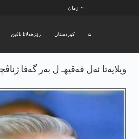
زمان
⌂
کوردستان
رۆژھەلاتا ناڤین
ویلایه‌تا ئه‌ل فه‌قیهـ ل به‌ر گه‌فا ژناڤ