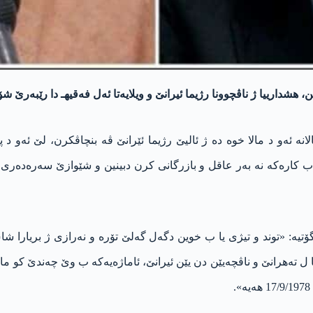
شدارییا ژ ناڤچوونا ر‌ژیما ئیرانێ و ویلایه‌تا ئه‌ل فه‌قیهـ دا رێبه‌رێ شۆ
كه‌رۆبی، میر حسێن موسەوی هەرچەنده‌ كو دەما 10 سالانە ئه‌و د مالا خوە دە ژ ئالیێ رژیما ئێران
ێ ب کارەکە نە بەر عاقل و بازرگانی کرن دبینین و شێوازێ سەرەدەری ک
ە: «توند و تیژی یا ب خوین دگەل گەلێ تۆرە و نەرازی ژ بریارا شا
ل تەهرانێ و ناڤچەیێن دن یێن ئیرانێ، ئاماژەیەکە ب وێ چەندێ کو مان