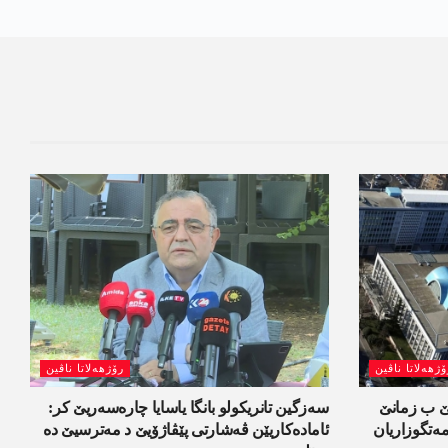
ۆژھەلاتا ناڤین
رۆژھەلاتا ناڤین
لێ ب زمانێ
سەزگین تانریکولو بانگا یاسایا چارەسەریێ کر:
تگوزاریان
ئامادەکاریێن ڤەشارتی پێڤاژۆیێ د مەترسیێ دە