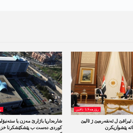
رۆژھەلاتا ناڤین
ر
یراقێ ل ئەنقەرەیێ ژ ئالیێ
شارەداریا باژارێ مەزن یا ستەنبۆ
تە پێشوازیکرن
کوردی دەست ب پێشکێشکرنا خزمە