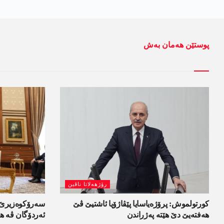
پوستێن ھەمان بەش
رۆژھەلاتا ناڤین
کورتولموش: پرۆژەیاسایا پێڤاژۆیا ئاشتیێ ڤێ
سەرۆکوەزیرێ ئ
ھەفتەیێ دێ هێتە پەژراندن
ئەردۆگان ڤە ھا