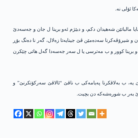
 مالباتێن شەهیدان دکم، و دبێژم ئەو برینا ل جان و جەسەدێ
 و شیرۆڤەکرنا سەدەمێن ڤێ جینایەتا زەلال، گەر نا دەنگ بۆڕ
 ئەو برینا کوور و ب مەترسی یا ل سەر جەسەدا گەل هاتی چێکرن
ەرکردەیێن ئۆپۆزسیۆنا ئیرانێ “ته‌ڤگه‌را کەسک” کو 9 سالە ل ژێر بنچاڤکرنێ یە، ب بەلاڤکرنا پەیامەکی ب ناڤێ “ئالاڤێ سەرکۆتکرنێ” و
 وێ بەر ب شورەشەکە دن بچیت.