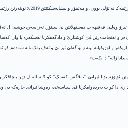
یرۆ وەلیێ فەقیهە ب دەستهلاتێن بێ سینۆر. ئەز سەرەخوشیێ ل تەڤایا
ردەر و ئەنجامدەرێن ڤێ کوشتارێ و دادگەهکرنا ئەشکەرە یا وان کەسان
یکەر و لۆژیکیانە نینە ژ بۆ گەلێ ئیرانێ و ئەڤ یەک نابە سەدەم کو
دانا ژالە” دا بکەت».
هێژایی گۆتنێ یە کو مەهدی کەرۆبی ژی کو یەکە ژ س
هشداری دا کو ب بەردەوامکرنا ڤێ سیاسەتێ، رەوشا ئیرانێ جارەکە دن