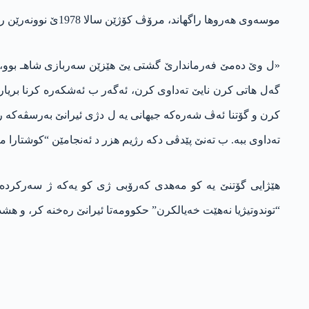
موسەوی هەروها راگهاند، مرۆڤ کۆژێن سالا 1978ێ نوونەرێن رژێمەکا نە ئۆلی بوون، و مەئمۆر و نیشانەشکێنێن 2019ێ نوینەرێن رژێمەکا ئۆلی نه‌.
«ل وێ ده‌مێ فەرماندارێ گشتی یێ هێزێن سەربازی شاهـ بوو، ئ
گەل هاتی کرن نایێ تەداوی کرن، ئه‌گه‌ر ب ئەشکەرە کرنا بریا
کرن و گۆتنا ئەڤ شەرەکە جیهانی یە ل دژی ئیرانێ بەرسڤەکە راز
تەداوی ببە. ب تەنێ پێدڤی دکە رژیم هزر د ئەنجامێن “کوشتارا مەی
“توندوتیژیا نەهێت خەیالکرن” حکوومەتا ئیرانێ رەخنە کر، و 