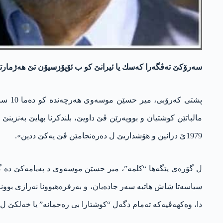
سه‌رۆكێ ته‌ڤگه‌را كه‌سك یا ئیرانێ كو ب ئۆپۆزسیۆن تێ هه‌ژمارتن، ه
پشتی 
مالباتێن کوشتیان و بوویەرێن ڤێ داویێ، بلندکرنا بهایێ بەنزین
1979ێ دزانین و هۆشداریێ ل دەرەنجامێن ڤێ یەکێ ددین».
ل گۆرەی پێگەها “کلمە”، میر حسێن موسەوی د پەیامەکێ دە گۆتی
سیاسەتا شاش هاتیە سەر جادەیان، و بەرفرەهبوونا نەرازی بوونا 
دا، وەکهەڤیەکە تەمام دگەل “کوشتارا بی رەحمانە” یا خەلکێ ل 17/9/1978 هەیە».