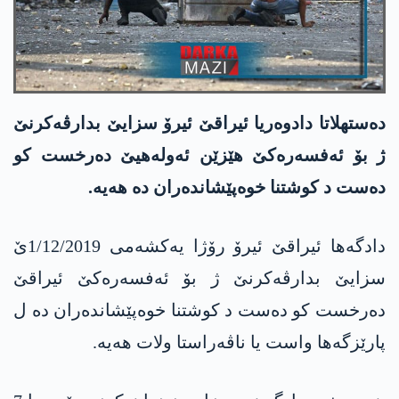
ده‌ستهلاتا دادوه‌ریا ئیراقێ ئیرۆ سزایێ بدارڤه‌كرنێ
ژ بۆ ئه‌فسه‌ره‌كێ هێزێن ئه‌وله‌هیێ ده‌رخست كو
ده‌ست د كوشتنا خوه‌پێشانده‌ران ده‌ هه‌یه‌.
دادگه‌ها ئیراقێ ئیرۆ رۆژا یه‌كشه‌می 1/12/2019ێ
سزایێ بدارڤه‌كرنێ ژ بۆ ئه‌فسه‌ره‌كێ ئیراقێ
ده‌رخست كو ده‌ست د كوشتنا خوه‌پێشانده‌ران ده‌ ل
پارێزگه‌ها واست یا ناڤه‌راستا ولات هه‌یه‌.