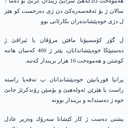
هه‌موه‌خت دادگه‌هێ سزایێ زیندان كرنێ بۆ ده‌ما 7
سالان ژ بۆ ئه‌فه‌سه‌ره‌كێ دن ژی ده‌رخست كو هێز
ل دژی خوه‌پێشانده‌ران بكارئانی بوو.
ل گۆر كۆمسیۆنا مافێن مرۆڤان یا ئیراقێ ژ
ده‌ستپێكا خوه‌پێشاندانان، پێتر ژ 400 كه‌سان هاتنه‌
كوشتن و هه‌موه‌خت 16 هزار بریندار كه‌تنه‌.
پرانیا قوربانیێن خوه‌پێشاندانان ب ته‌قه‌یا راسته‌
راست یا هێزێن ئه‌وله‌هیێ و بۆمبێن رۆندكرێژ جانێ
خوه‌ ژ ده‌ستدانه‌ و بریندار بوونه‌.
پشتی ده‌ست ژ كار كێشانا سه‌رۆك وه‌زیر عادل