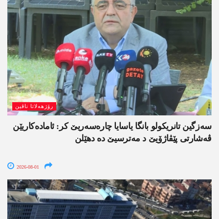
رۆژھەلاتا ناڤین
سەزگین تانریکولو بانگا یاسایا چارەسەریێ کر: ئامادەکاریێن
ڤەشارتی پێڤاژۆیێ د مەترسیێ دە دھێلن
2026-08-01