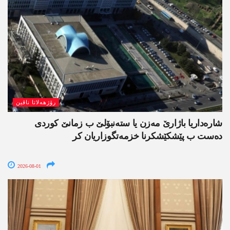
رۆژھەلاتا ناڤین
شارەداریا باژارێ مەزن یا ستەنبۆلێ ب زمانێ کوردی
دەست ب پێشکێشکرنا خزمەتگوزاریان کر
2026-08-01