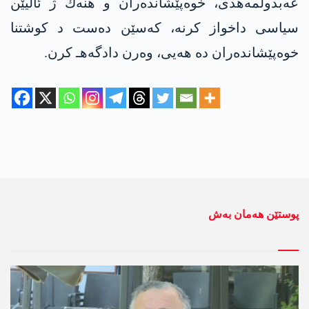
عه‌بدولمه‌هدی، خوه‌پێشانده‌ران و هنه‌ك ژ ئالیێن
سیاسی داخواز كرنه‌، كه‌سێن ده‌ست د كوشتنا
خوه‌پێشانده‌ران ده‌ هه‌یی، وه‌رن دادگه‌هـ كرن.
پوستێن ھەمان بەش