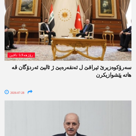
رۆژھەلاتا ناڤین
سەرۆکوەزیرێ ئیراقێ ل ئەنقەرەیێ ژ ئالیێ ئەردۆگان ڤە
ھاتە پێشوازیکرن
2026-07-28