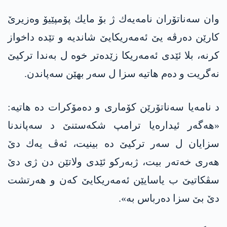
وان سه‌ناتۆران نامه‌یه‌ك ژ بۆ مایك پۆمپێیۆ وه‌زیرێ
كارێن ده‌رڤه‌ یێ ئه‌مه‌ریكایێ شاندیه‌ و تێده‌ داخواز
كرنه‌، بلا ئێدی ئه‌مه‌ریكا زێده‌تر خوه‌ ل به‌ندا تركیێ
نه‌گریت و ده‌م هاتیه‌ سزا ل سه‌ر بهێن سه‌پاندن.
د نامه‌یا سه‌ناتۆرێن كۆماری و ده‌مۆكرات ده‌ هاتیه‌:
«هه‌گه‌ر ئیداره‌یا ترامپ شكه‌ستنێ د سه‌پاندنا
سزایان ل سه‌ر تركیێ ده‌ بینیت، ئه‌ڤ یه‌ك دێ
هه‌ری خه‌ته‌ر بیت، ژبه‌ركو ئێدی ولاتێن دن ژی دێ
سڤكاتیێ ب یاسایێن ئه‌مه‌ریكایێ كه‌ن و هه‌رتشت
دێ بێ سزا ده‌رباس به»‌.