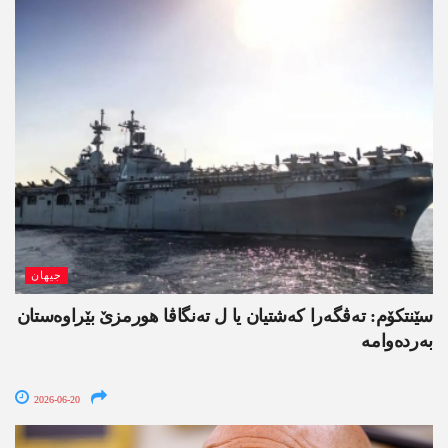
جیھان
سێنتکۆم: تەڤگەرا کەشتیان یا ل تەنگاڤا ھورمزێ بێراوەستان
بەردەوامە
2026-06-20