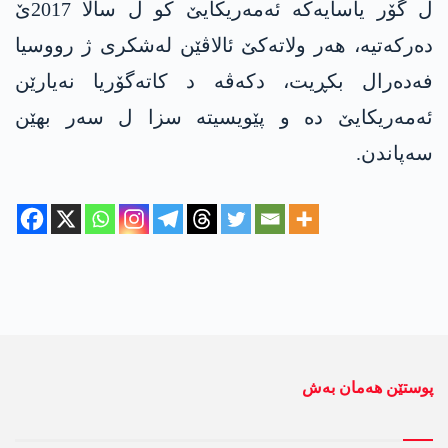
ل گۆر یاسایه‌كه‌ ئه‌مه‌ریكایێ كو ل سالا 2017ێ
ده‌ركه‌تیه‌، هه‌ر ولاته‌كێ ئالاڤێن له‌شكری ژ رووسیا
فه‌ده‌رال بكڕیت، دكه‌ڤه‌ د كاته‌گۆریا نه‌یارێن
ئه‌مه‌ریكایێ ده‌ و پێویسیته‌ سزا ل سه‌ر بهێن
سه‌پاندن.
پوستێن ھەمان بەش