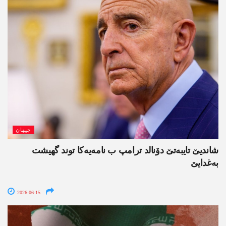
جیھان
شاندیێ تایبەتێ دۆنالد ترامپ ب نامەیەکا توند گھیشت
بەغدایێ
2026-06-15