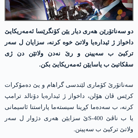
دو سه‌ناتۆرێن هه‌ری دیار یێن كۆنگرێسا ئه‌مه‌ریكایێ
داخواز ژ ئیداره‌یا ولاتێ خوه‌ كرنه‌، سزایان ل سه‌ر
تركیێ ب سه‌پینن و رێ نه‌دن ولاتێن دن ژی
سڤكاتیێ ب یاسایێن ئه‌مه‌ریكایێ بكن.
سه‌ناتۆرێ كۆماری لێندسی گراهام و یێ ده‌مۆكرات
كرێس ڤان هۆلن، داخواز ژ ئیداره‌یا دۆنالد ترامپ
كرنه‌، ب سه‌ده‌ما كڕینا سیسته‌ما پاراستنا ئاسیمانی
یا ب ناڤێ S-400ێ سزایێن هه‌ری دژوار ل سه‌ر
ولاتێ تركیێ ب سه‌پینن.