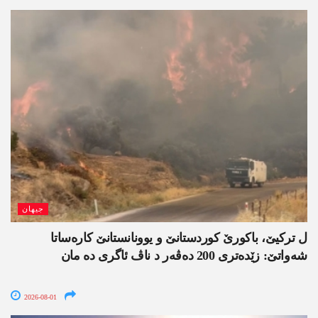
جیھان
ل ترکیێ، باکورێ کوردستانێ و یوونانستانێ کارەساتا
شەواتێ: زێدەتری 200 دەڤەر د ناڤ ئاگری دە مان
2026-08-01