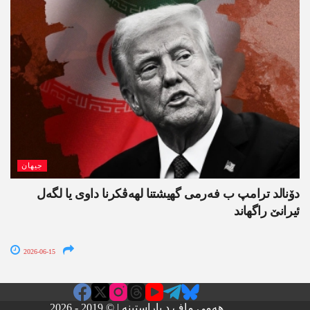
جیھان
دۆنالد ترامپ ب فەرمی گھیشتنا لھەڤکرنا داوی یا لگەل
ئیرانێ راگھاند
2026-06-15
هەمی ماف د پاراستینە | © 2019 - 2026