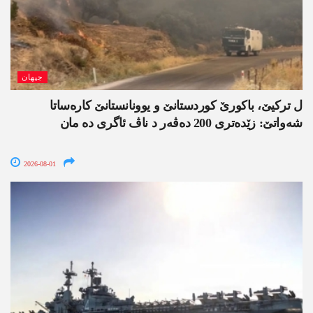
جیھان
ل ترکیێ، باکورێ کوردستانێ و یوونانستانێ کارەساتا
شەواتێ: زێدەتری 200 دەڤەر د ناڤ ئاگری دە مان
2026-08-01