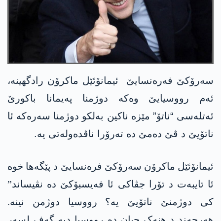
سەرۆکێ فەرەنسایێ ئیمانۆئێل ماکرۆن رادگهینە،
ئەم رووسیایێ وەکە دوژمنا پەیمانا باکورێ
ئەتلەسی “ناتۆ” مێزە ناکین بەلکو دوژمنا سەرەکە ئا
ناتۆیێ د ڤێ دەمێ دە تەرۆرا ناڤدەولەتی یە.
ئیمانۆئێل ماکرۆن سەرۆکێ فرەنسایێ د پێگەها خوە
ئا تایبەت د تۆرا جڤاکی ئا فەیسبۆکێ دە نڤیساند”
کی دوژمنێ ناتۆیێ یە؟ رووسیا دوژمن نینە.
هەرچەند د هنەک جیان دە رووسیا دبە گەف لسەر