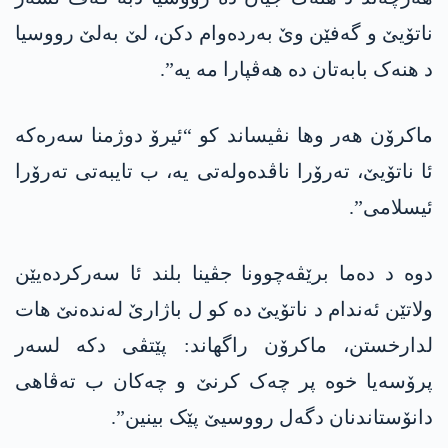
ناتۆیێ و گەفێن وێ بەردەوام دکن، لێ بەلێ رووسیا
د هنەک بابەتان دە هەڤپارا مە یە”.
ماکرۆن هەر وها نڤیساند کو “ئیرۆ دوژمنا سەرەکە
ئا ناتۆیێ، تەرۆرا ناڤدەولەتی یە، ب تایبەتی تەرۆرا
ئیسلامی”.
دوه د دەما برێڤەچوونا جڤینا بلند ئا سەرکردەیێن
ولاتێن ئەندام د ناتۆیێ دە کو ل باژارێ لەندەنێ هات
لدارخستن، ماکرۆن راگهاند: پێتڤی دکە لسەر
پرۆسەیا خوە پر چەک کرنێ و چەکان ب تەڤاهی
دانۆستاندنان دگەل رووسیێ پێک بینین”.