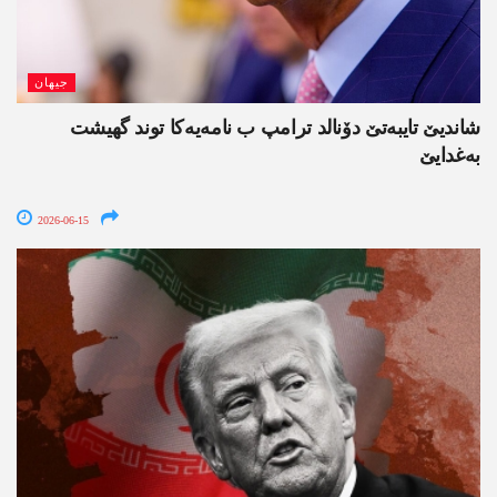
جیھان
شاندیێ تایبەتێ دۆنالد ترامپ ب نامەیەکا توند گھیشت
بەغدایێ
2026-06-15