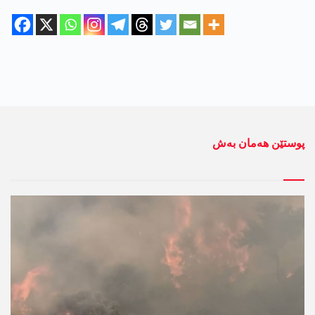
پوستێن ھەمان بەش