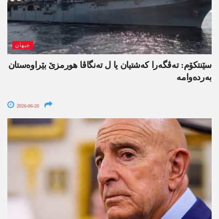
جیھان
سێنتکۆم: تەڤگەرا کەشتیان یا ل تەنگاڤا ھورمزێ بێراوەستان
بەردەوامە
2026-06-20