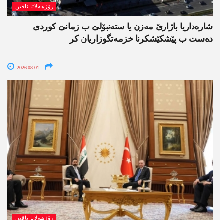
رۆژھەلاتا ناڤین
شارەداریا باژارێ مەزن یا ستەنبۆلێ ب زمانێ کوردی
دەست ب پێشکێشکرنا خزمەتگوزاریان کر
2026-08-01
رۆژھەلاتا ناڤین