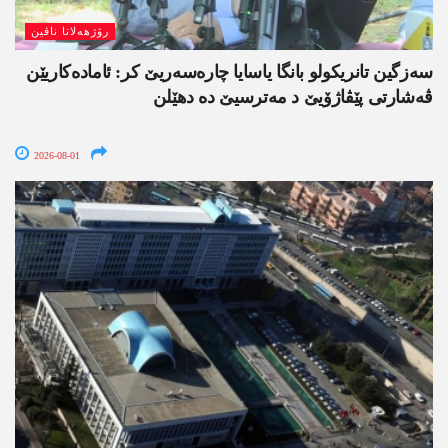
رۆژھەلاتا ناڤین
سەزگین تانریکولو بانگا یاسایا چارەسەریێ کر: ئامادەکاریێن
ڤەشارتی پێڤاژۆیێ د مەترسیێ دە دھێلن
2026-08-01