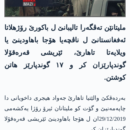
ملیتانێن ته‌ڤگه‌را تالیبانێ ل باکورێ رۆژھلاتا
ئەفغانستانێ ل ناڤچەیا ھۆجا باھاودینێ یا
ویلایەتا تاھارێ، ئێریشی قەرەقۆلا
گوندپارێزان کر و ١٧ گوندپارێز ھاتن
کوشتن.
بەردەڤکێ والێتیا تاھارێ جەواد ھیجری داخویانی دا
چاپەمەنیێ و گۆت کو ملیتانان ئيرۆ رۆژا یه‌كشه‌می
29/12/2019ان ل ھۆجا باھاودینێ ئێریشی قەرەقۆلا
گوندپارێزان کر.