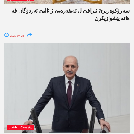
سەرۆکوەزیرێ ئیراقێ ل ئەنقەرەیێ ژ ئالیێ ئەردۆگان ڤە
ھاتە پێشوازیکرن
2026-07-28
رۆژھەلاتا ناڤین