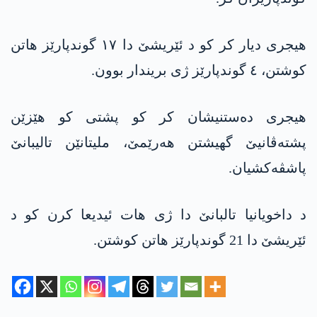
ھیجری دیار کر کو د ئێریشێ دا ١٧ گوندپارێز ھاتن
کوشتن، ٤ گوندپارێز ژی بریندار بوون.
ھیجری دەستنیشان کر کو پشتی کو ھێزێن
پشته‌ڤانیێ گھیشتن ھەرێمێ، ملیتانێن تالیبانێ
پاشڤەکشیان.
د داخویانیا تالبانێ دا ژی ھات ئیدیعا کرن کو د
ئێریشێ دا 21 گوندپارێز ھاتن کوشتن.