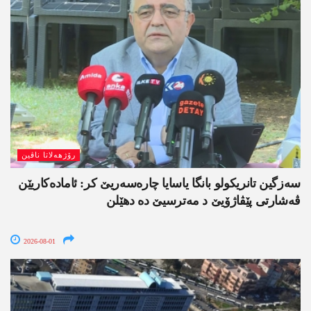
رۆژھەلاتا ناڤین
سەزگین تانریکولو بانگا یاسایا چارەسەریێ کر: ئامادەکاریێن
ڤەشارتی پێڤاژۆیێ د مەترسیێ دە دھێلن
2026-08-01