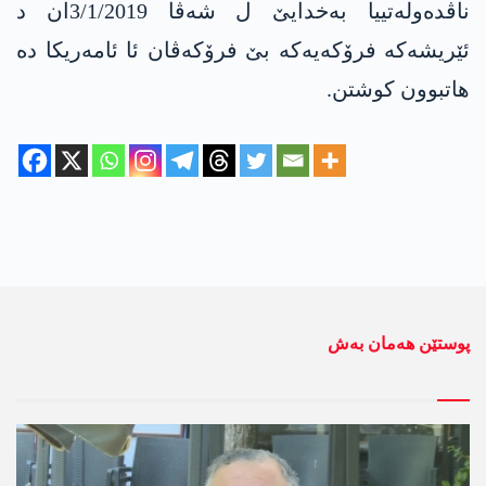
ناڤدەولەتییا بەخدایێ ل شەڤا 3/1/2019ان د
ئێریشەکە فرۆکەیەکە بێ فرۆکەڤان ئا ئامەریکا دە
ھاتبوون کوشتن.
پوستێن ھەمان بەش