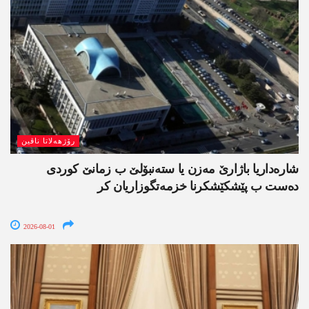
رۆژھەلاتا ناڤین
شارەداریا باژارێ مەزن یا ستەنبۆلێ ب زمانێ کوردی
دەست ب پێشکێشکرنا خزمەتگوزاریان کر
2026-08-01