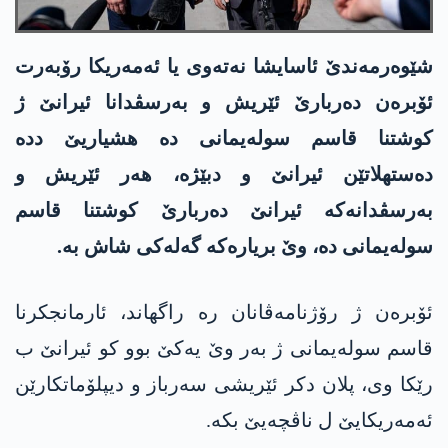
شێوەرمەندێ ئاسایشا نەتەوی یا ئەمەریکا رۆبەرت
ئۆبرەن دەربارێ ئێریش و بەرسڤدانا ئیرانێ ژ
کوشتنا قاسم سولەیمانی دە ھشیاریێ ددە
دەستھلاتێن ئیرانێ و دبێژە، ھەر ئێریش و
بەرسڤدانەکە ئیرانێ دەربارێ کوشتنا قاسم
سولەیمانی دە، وێ بریارەکە گەلەکی شاش بە.
ئۆبرەن ژ رۆژنامەڤانان رە راگھاند، ئارمانجکرنا
قاسم سولەیمانی ژ بەر وێ یەکێ بوو کو ئیرانێ ب
رێکا وی، پلان دکر ئێریشی سەرباز و دیپلۆماتکارێن
ئەمەریکایێ ل ناڤچەیێ بکە.