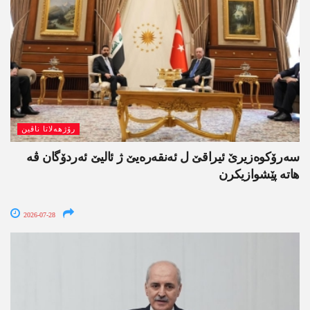
رۆژھەلاتا ناڤین
سەرۆکوەزیرێ ئیراقێ ل ئەنقەرەیێ ژ ئالیێ ئەردۆگان ڤە
ھاتە پێشوازیکرن
2026-07-28