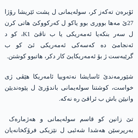
ئۆبرەن تەکەز کر، سولەیمانی ل پشت ئێریشا رۆژا
27ێ مەھا بووری بوو یاکو ل کەرکووکێ هاتی کرن
ل سەر بنکەیا ئەمەریکی یا ب ناڤێ K1، کو د
ئەنجامێ دە کەسەکی ئەمەریکی ئێ کو ب
گرێبەست ژ بۆ ئەمەریکایێ کار دکر، ھاتبوو کوشتن.
شێورمەندێ ئاسایشا نەتەوییا ئامەریکا ھێڤی ژی
خواست، کوشتنا سولەیمانی باندۆرێ ل پێوەندیێن
وانیێن باش ب ئراقێ رە نەکە.
تێ زانین کو قاسم سولەیمانی و ھەژمارەک
بەرپرسێن ھەشدا شەئبی ل نێزیکی فرۆکخانەیان