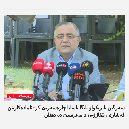
رۆژھەلاتا ناڤین
سەزگین تانریکولو بانگا یاسایا چارەسەریێ کر: ئامادەکاریێن
ڤەشارتی پێڤاژۆیێ د مەترسیێ دە دھێلن