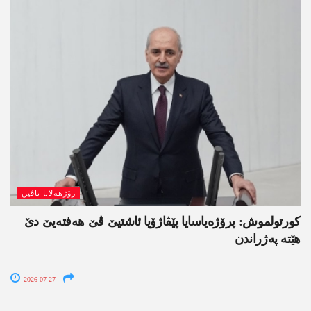
رۆژھەلاتا ناڤین
کورتولموش: پرۆژەیاسایا پێڤاژۆیا ئاشتیێ ڤێ ھەفتەیێ دێ
هێتە پەژراندن
2026-07-27