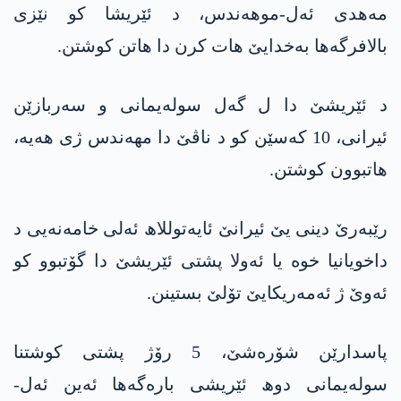
مەھدی ئەل-موھەندس، د ئێریشا کو نێزی
بالافرگەھا بەخدایێ ھات کرن دا ھاتن کوشتن.
د ئێریشێ دا ل گەل سوله‌یمانی و سەربازێن
ئیرانی، 10 کەسێن کو د ناڤێ دا مھەندس ژی ھەیە،
ھاتبوون کوشتن.
رێبەرێ دینی یێ ئیرانێ ئایەتوللاھ ئەلی خامەنەیی د
داخویانیا خوە یا ئەولا پشتی ئێریشێ دا گۆتبوو کو
ئەوێ ژ ئەمەریکایێ تۆلێ بستینن.
پاسدارێن شۆرەشێ، 5 رۆژ پشتی کوشتنا
سوله‌یمانی دوھ ئێریشی بارەگەھا ئەین ئەل-