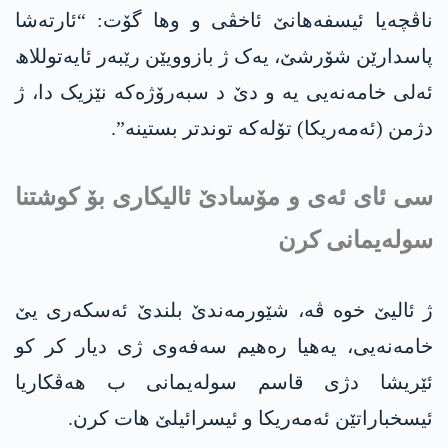
ناڤچەیا ئیسفەھانێ ئاخڤی و وھا گۆت: “ئارته‌شا
پاسدارێن شۆرشێ، یەک ژ بازوویێن رێبەر ئایەتوللاھ
ئەلی خامەنەیی یە و دێ د سبەرۆژەکە نێزیک دا، ژ
دژمن (ئەمەریکا) تۆلەکە توندتر بستینە”.
سی ئای ئه‌ی و مۆسادێ ئالیكاری بۆ كوشتنا
سوله‌یمانی كرن
ژ ئالیێ خوه‌ ڤه‌، شێورمەندێ بلندێ ئەسکەری یێ
خامەنەیی، یەھیا رەھیم سه‌فەوی ژی دیار کر کو
ئێریشا دژی قاسم سوله‌یمانی ب ھەڤکاریا
ئیسخباراتێن ئه‌مه‌ریكا و ئیسرائیلێ ھات کرن.