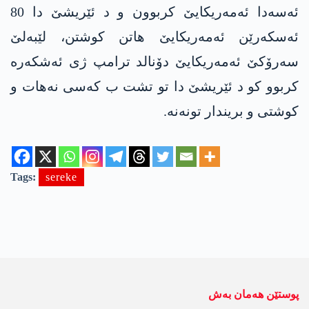
ئەسەدا ئەمەریکایێ کربوون و د ئێریشێ دا 80
ئەسکەرێن ئەمەریکایێ ھاتن کوشتن، لێبەلێ
سەرۆکێ ئەمەریکایێ دۆنالد ترامپ ژی ئەشکەرە
کربوو کو د ئێریشێ دا تو تشت ب کەسی نەھات و
کوشتی و بریندار تونەنە.
Tags:
sereke
پوستێن ھەمان بەش