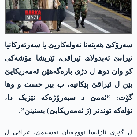
سەرۆکێ هه‌یئه‌تا ئەولەکاریێ یا سەرئەرکانیا
ئیرانێ ئەبدولاھ ئیراقی، ئێریشا مۆشه‌كی
کو وان دوھ ل دژی بارەگەھێن ئەمەریکایێ
یێن ل ئیراقێ پێكانیه‌، ب بیر خست و وھا
گۆت: “ئەمێ د سبەرۆژەکە نێزیک دا،
تۆلەکە توندتر (ژ ئەمەریکایێ) بستینن”
.
ل گۆری ئاژانسا نووچەیان تەسنیمێ، ئیراقی ل