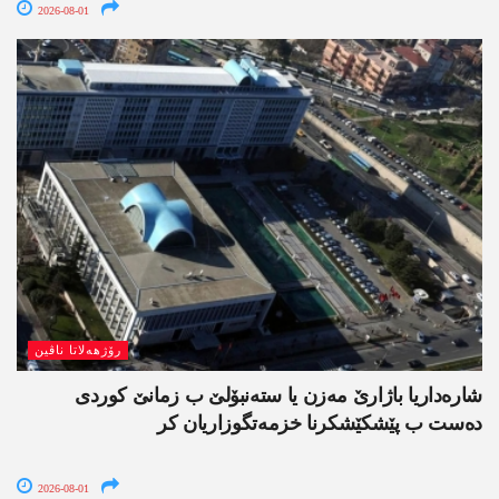
2026-08-01
رۆژھەلاتا ناڤین
شارەداریا باژارێ مەزن یا ستەنبۆلێ ب زمانێ کوردی
دەست ب پێشکێشکرنا خزمەتگوزاریان کر
2026-08-01