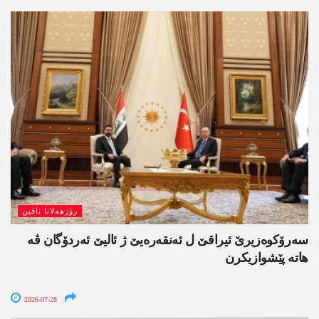
رۆژھەلاتا ناڤین
سەرۆکوەزیرێ ئیراقێ ل ئەنقەرەیێ ژ ئالیێ ئەردۆگان ڤە
ھاتە پێشوازیکرن
2026-07-28