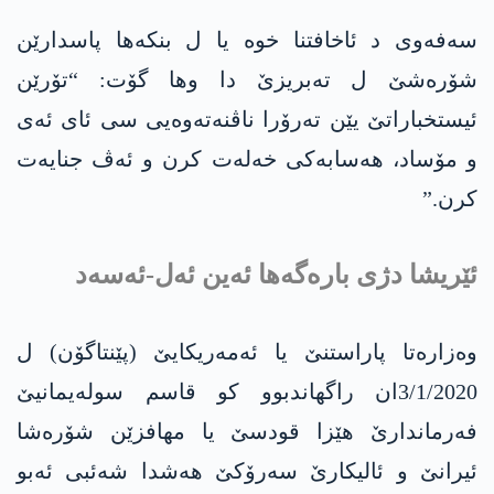
سه‌فەوی د ئاخافتنا خوە یا ل بنکەها پاسدارێن
شۆرەشێ ل تەبریزێ دا وھا گۆت: “تۆرێن
ئیستخباراتێ یێن تەرۆرا ناڤنەتەوەیی سی ئای ئه‌ی
و مۆساد، ھەسابەکی خەلەت کرن و ئەڤ جنایەت
کرن.”
ئێریشا دژی بارەگەھا ئەین ئەل-ئەسەد
وەزارەتا پاراستنێ یا ئەمەریکایێ (پێنتاگۆن) ل
3/1/2020ان راگھاندبوو کو قاسم سوله‌یمانیێ
فەرماندارێ ھێزا قودسێ یا مھافزێن شۆرەشا
ئیرانێ و ئالیکارێ سەرۆکێ ھەشدا شه‌ئبی ئەبو