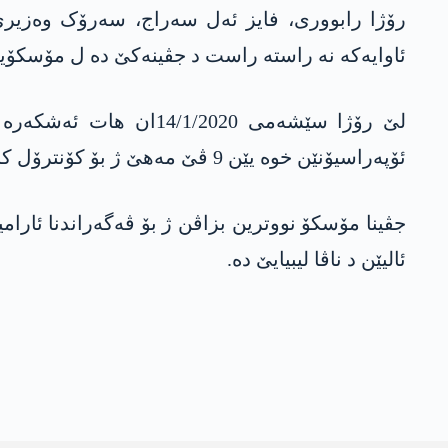
رۆژا رابووری، فایز ئه‌ل سه‌راج، سەرۆک وەزیرێ 
ئاوایەکە نە راستە راست د جڤینەکێ دە ل مۆسکۆیێ
لێ رۆژا سێشەمی 2020
ئۆپەراسیۆنێن خوە یێن 9 ڤێ مه‌هێ ژ بۆ کۆنترۆل کرنا پایتەختا لیبیایێ پاشگەز ببە.
ئالیێن د ناڤا لیبیایێ دە.