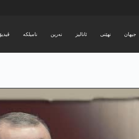
جیھان
نھێنی
ئانالیز
نەرین
نامیلکە
ڤیدیۆ