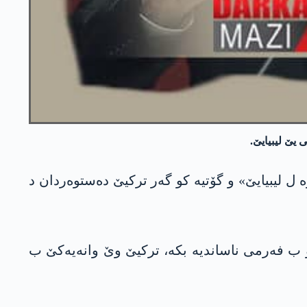
یێ لیبیایێ.
ل لیبیایێ» و گۆتیە كو گەر ترکیێ دەستوەردان د
ەو ب فەرمی ناساندیە بکە، ترکیێ وێ وانەیەکێ ب