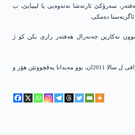
فتەر، سەرۆکێ ئارته‌شا نەتەوەیی یا لیبیایێ، ب
ئاگربەستا دەمکی.
ێ جڤینێ بوون نەکارین جەنەرال هەفتەر رازی بکن کو ژ
جڤینا مۆسکۆ نووترین بزاڤن ژ بۆ ڤەگەراندنا ئارامیێ ژ بۆ لیبیایێ کو ژ دەما ژناڤچوونا رەژێما موعه‌مر قەزافی ل سالا 2011ان، بوو مەیدانا پەڤچوونێن هۆز و