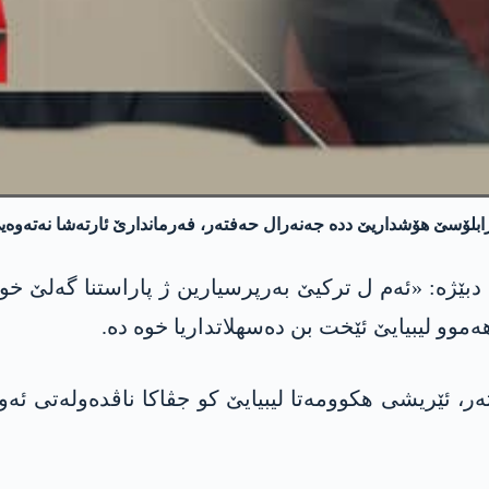
لۆسێ هۆشداریێ ددە جەنەرال حەفتەر، فەرماندارێ ئارته‌شا نەتەوەیی 
ه‌: «ئەم ل ترکیێ بەرپرسیارین ژ پاراستنا گەلێ خوە 
هەموو لیبیایێ ئێخت بن دەسهلاتداریا خوە دە.
ەر، ئێریشی هکوومەتا لیبیایێ کو جڤاکا ناڤدەولەتی ئ