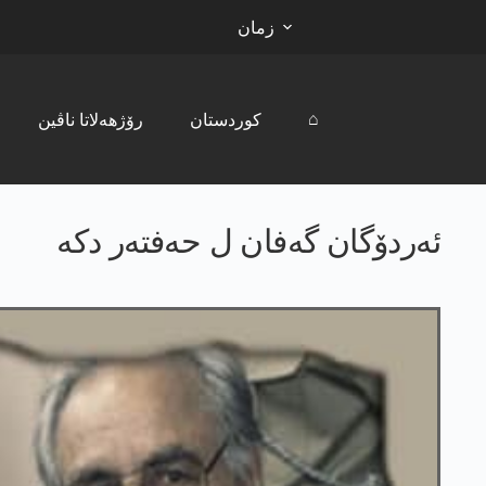
زمان
⌂
کوردستان
رۆژھەلاتا ناڤین
ئه‌ردۆگان گه‌فان ل حه‌فته‌ر دكه‌