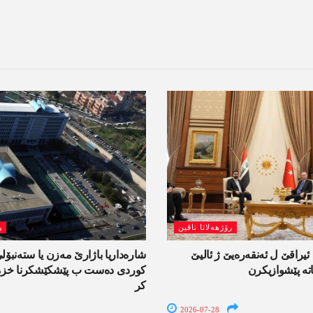
رۆژھەلاتا ناڤین
ر
راقێ ل ئەنقەرەیێ ژ ئالیێ
شارەداریا باژارێ مەزن یا ستەنبۆ
تە پێشوازیکرن
کوردی دەست ب پێشکێشکرنا خزمە
کر
2026-07-28