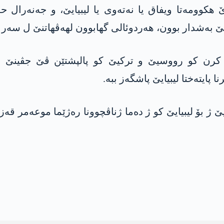
هکوومەتا ویفاق یا نەتەوی یا لیبیایێ، و جەنەرال حە
 بەشدار بوون، هەردوئالی گهابوون لهەڤهاتنێ ل سەر 
14/1/ان هات ئەشکەرە کرن کو رووسیێ و ترکیێ کو پالپشتێن ڤ