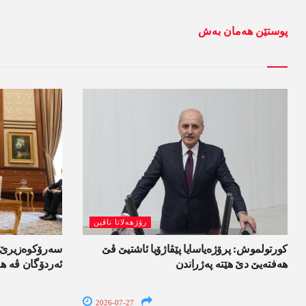
پوستێن ھەمان بەش
رۆژھەلاتا ناڤین
کورتولموش: پرۆژەیاسایا پێڤاژۆیا ئاشتیێ ڤێ
سەرۆکوەزیرێ ئی
ھەفتەیێ دێ هێتە پەژراندن
ئەردۆگان ڤە ھا
2026-07-27