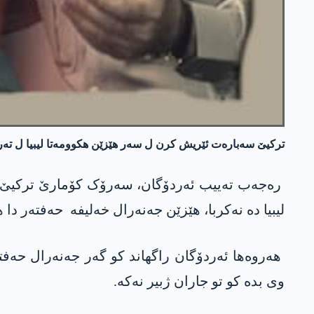
ترکیێ سەبارەت ئێریش کرن ل سەر هێزێن هکوومەتا لیبیا ل تەراب
رەجەب تەییب ئەردۆگان، سەرۆک کۆمارێ ترکیێ دبێژ
لیبیا دە نەکربا، هێزێن جەنەرال خەلیفە حه‌فته‌ر دا 
هەروەها ئه‌ردۆگان راگهاند کو گەر جەنەرال حەفت
وی بدە کو تو جاران ژبیر نەکە.