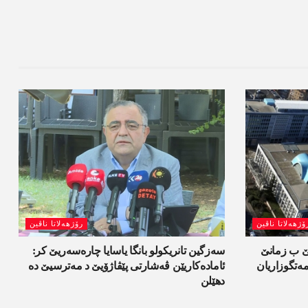
ۆژھەلاتا ناڤین
رۆژھەلاتا ناڤین
لێ ب زمانێ
سەزگین تانریکولو بانگا یاسایا چارەسەریێ کر:
تگوزاریان
ئامادەکاریێن ڤەشارتی پێڤاژۆیێ د مەترسیێ دە
دھێلن