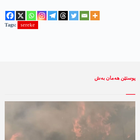
Tags:
sereke
پوستێن ھەمان بەش