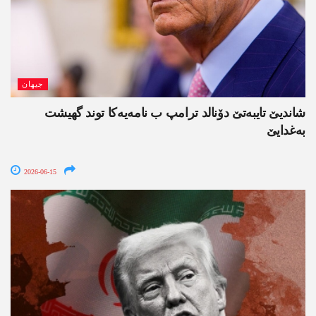
جیھان
شاندیێ تایبەتێ دۆنالد ترامپ ب نامەیەکا توند گھیشت
بەغدایێ
2026-06-15