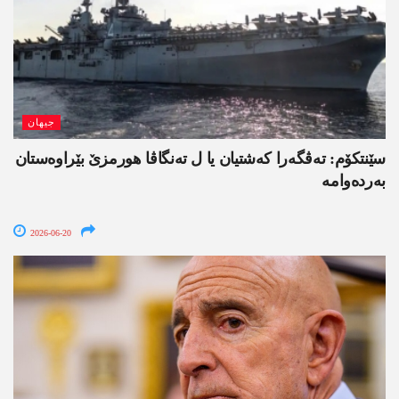
جیھان
سێنتکۆم: تەڤگەرا کەشتیان یا ل تەنگاڤا ھورمزێ بێراوەستان
بەردەوامە
2026-06-20