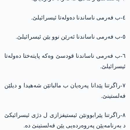
٤-ب فەرمی ناساندنا دەولەتا ئیسرائیلێ.
٥-ب فەرمی ناساندنا ئەرێن نوو یێن ئیسرائیلێ.
٦-ب فەرمی ناساندنا قودسێ وەکە پایتەختا دەولەتا
ئیسرائیلێ.
٧-راگرتنا پێدانا پەرەیان ب مالباتێن شەهیدا و دیلێن
فەلستینێ.
٨-راگرتنا پێرابوونێن ئیستیفزازی ل دژی ئیسرائیکێ
د بەرنامەیێن پەروەردەیی یێن فەلستینێ دە.