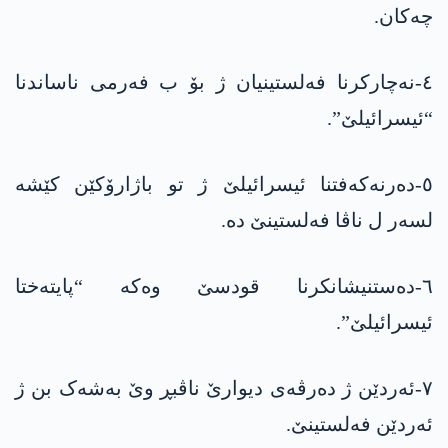
چەکان.
٤-نەچارکرنا فەلستینیان ژ بۆ ب فەرمی ناساندنا
“ئیسرائیلێ”.
٥-دەرنەکەفتنا ئیسرائیلێ ژ تو باژارۆکێن کێشە
لسەر ل ناڤا فەلستینێ دە.
٦-دەستنیشانکرنا قودسێ وەکە “پایتەختا
ئیسرائیلێ”.
٧-ئەردێن ژ دەرڤەی دیوارێ ناڤبڕ وێ بەشەک بن ژ
ئەردێن فەلستینێ.