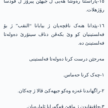
١٥-پاراستنا رەوشا هەیی ل جیهێن پیرۆز ل قودسا
رۆژهلات.
١٦-پێدانا هنەک ناڤچەیان ژ بیابانا “النقب” ژ بۆ
فەلستینیان کو وێ بکەڤن دناڤ سینۆرێ دەولەتا
فەلستینێ دە.
مەرجێن درست کرنا دەولەتا فەلستینی
١-چەک کرنا حەماس.
٢-راگهاندنا غەزە وەکو جیهەکێ ڤالا ژ چەکان.
٣-چاڤنقاندن ژ مافێ ڤەگەرانا ئاوارەیان.