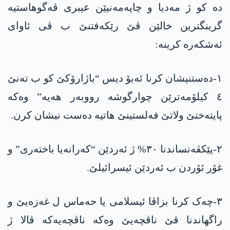
دە کو ژ مەدیا و چاپەمەنیێن عیبری ڤەگوهاستیە
گرینگترین خالێن ڤێ رێکەفتنێ ب ڤی ئاوای
ئەشکەرە کرینە:
١-دەستنیشان کرنا ئەبۆ دیس “باژارۆکێ کو ب تەنێ
٤ کیلۆمەترێن چوارگوشە رووبەر هەیە” وەکە
پایتەختێ ولاتێ فەلستینێ هاتیە دەست نیشان کرن.
٢-پێکڤەنساندنا ٣٠% ژ ئەردێن “کەرانەیا باختەری” و
غۆر ئۆردن ب ئەردێن ئیسرائیلێ.
٣-چەک کرنا بزاڤا ئیسلامی یا حەماس ل غەزەیێ و
راگهاندنا ڤێ ناڤچەیێ وەکە ناڤچەیەکە ڤالا ژ