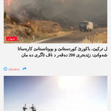
جیھان
ل ترکیێ، باکورێ کوردستانێ و یوونانستانێ کارەساتا
شەواتێ: زێدەتری 200 دەڤەر د ناڤ ئاگری دە مان
2026-08-01