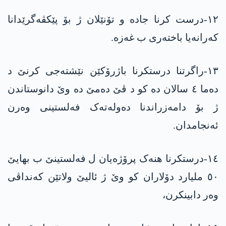
١٢-درست کرنا جادە و تۆنێلان ژ بۆ پێکڤەگرێدانا
کەرانەیا باختەری ب غەزە.
١٣-راگرتنا درستکرنا باژرۆکێن نێشتەجی کرنێ د
دەما ٤ سالان دە کو د ڤێ دەمێ دە وێ دانوستاندن
ژ بۆ دامەزراندنا دەولەتەک فەلستینی وەرن
ئەنجامدان.
١٤-درستکرنا هنەک پرۆژەیان ل فەلستینێ ب بهایێ
٥٠ ملیارد دۆلاران کو وێ ژ ئالیێ ولاتێن کەنداڤی
وەر دابینکرن،