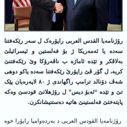
رۆژنامەیا القدس العربی راپۆرەک ل سەر رێکەفتنا
سەدە یا ئەمەریکا ژ بۆ فەلستین و ئیسرائیلێ
بەلاڤکر و تێدە ئاماژە ب ناڤەرۆکا وێ رێکەفتنێ
کریە، ل گۆر ڤێ راپۆرێ رێکەفتنا سەدە یاکو دوهی
شەڤ دۆنالد ترامپ راگهاندی ژ ٨٠ لاپەرەیان پێک
تێ و تێدە “ئەبۆ دیس” ل رۆژهلاتێ قودسێ وەکە
پایتەختێ فەلستینێ هاتیە دەستنیشانکرن.
رۆژنامەیا القودس العربی د بەردەوامیا راپۆرا خوە