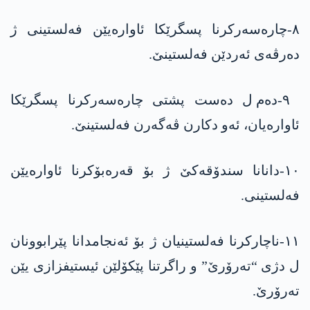
٨-چارەسەرکرنا پسگرێکا ئاوارەیێن فەلستینی ژ
دەرڤەی ئەردێن فەلستینێ.
٩-دەم ل دەست پشتی چارەسەرکرنا پسگرێکا
ئاوارەیان، ئەو دکارن ڤەگەرن فەلستینێ.
١٠-دانانا سندۆقەکێ ژ بۆ قەرەبۆکرنا ئاوارەیێن
فەلستینی.
١١-ناچارکرنا فەلستینیان ژ بۆ ئەنجامدانا پێرابوونان
ل دژی “تەرۆرێ” و راگرتنا پێکۆلێن ئیستیفزازی یێن
تەرۆرێ.