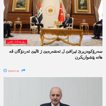
رۆژھەلاتا ناڤین
سەرۆکوەزیرێ ئیراقێ ل ئەنقەرەیێ ژ ئالیێ ئەردۆگان ڤە
ھاتە پێشوازیکرن
2026-07-28