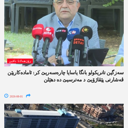
رۆژھەلاتا ناڤین
سەزگین تانریکولو بانگا یاسایا چارەسەریێ کر: ئامادەکاریێن
ڤەشارتی پێڤاژۆیێ د مەترسیێ دە دھێلن
2026-08-01