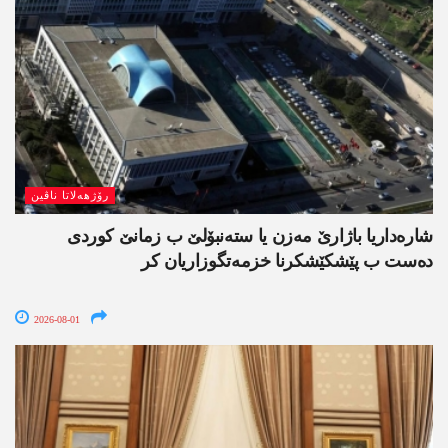
رۆژھەلاتا ناڤین
شارەداریا باژارێ مەزن یا ستەنبۆلێ ب زمانێ کوردی
دەست ب پێشکێشکرنا خزمەتگوزاریان کر
2026-08-01