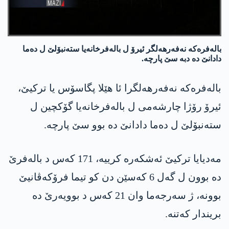
بالەفرەکە نەفەرهەلگر ئیرۆ ل بالەفرخانەیا ستەنبۆلێ ل دەما
دادانێ دە دبە سێ پارچە.
بالەفرەکە نەفەرهەلگرا ئا هێلا پگاسۆس یا ترکیێ،
ئیرۆ رۆژا چارشه‌می ل بالەفرخانەیا گۆکچین ل
ستەنبۆلێ ل دەما دادانێ دە بوو سێ پارچە.
مه‌دیایا تركیێ ئه‌شكه‌ره‌ كرییه‌، 171 كه‌س د باله‌فرێ
ده‌ بوون ل گه‌ل 6 كه‌سێن دن كو تیما فرۆكه‌ڤانیێ
بوونه‌، ژ سه‌رجه‌ما وان 21 كه‌س د بوویه‌رێ ده‌
بریندار كه‌تنه‌.