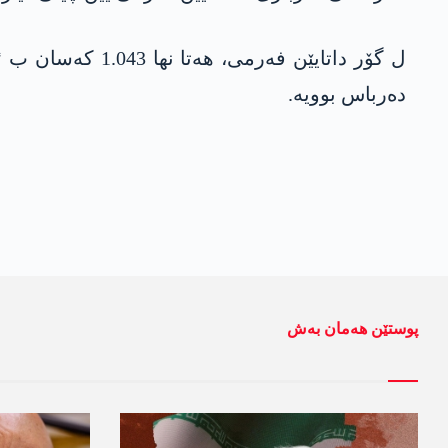
ده‌رباس بوویه‌.
پوستێن ھەمان بەش