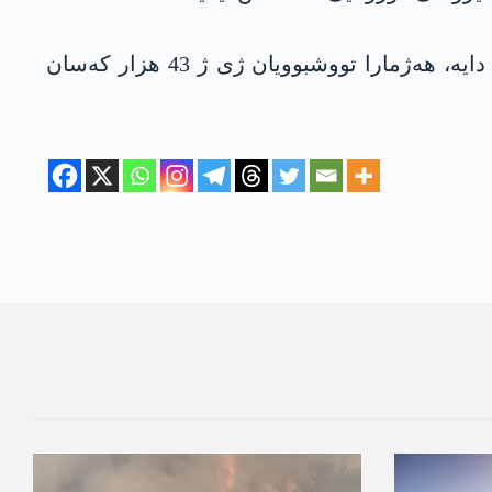
ل گۆر داتایێن فه‌رمی، هه‌تا نها 1.043 كه‌سان ب ئه‌گه‌را ڤایرۆسێ كۆرۆنایێ ل چینێ ژیانا خوه‌ ژ ده‌ست دایه‌، هه‌ژمارا تووشبوویان ژی ژ 43 هزار كه‌سان