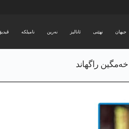
جیھان
نھێنی
ئانالیز
نەرین
نامیلکە
ڤیدیۆ
خه‌مگین راگهاند