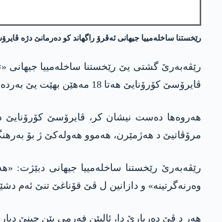
رێخستنا ساخله‌مییا جیهانی ئه‌ڤرۆ راگهاند كو ده‌رمانێ دژه‌ ڤایرۆسێ كۆرۆ
ڤایرۆسێ كۆرۆنایێ هه‌تا 18 مه‌هێن بهێت یێ به‌رده‌ست نابیت، له‌وما ژ بۆ ڤێ قۆناغێ پێویسته‌ ب رێكێن به‌رده‌ست به‌رهنگارییا ڤی ڤایرۆسی بكه‌ین.
مرۆڤاتیێ د هه‌ژمێرن، هه‌موو هه‌وله‌كێ ژ بۆ به‌رهنگ
رێڤه‌به‌رێ رێخستنا ساخله‌مییا جیهانی دبێژت: «
وه‌رنه‌گرتینه‌» و دازانین ل ڤێ قۆناغێ تنێ ئه‌م دشێ
هه‌ر د ڤێ ده‌ربارێ دا، ئالیێن فه‌رمی یێن چینێ دیار ك