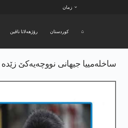
زمان
⌂
کوردستان
رۆژھەلاتا ناڤین
ساخله‌مییا جیهانی نووچه‌یه‌كێ زێده‌ 