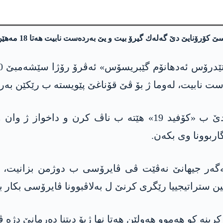
نایێ دێ گه‌له‌ك گیرۆ بیت و یێ به‌رده‌ست نابیت هه‌تا 18 مه‌هێن بهێت.
هه‌روه‌ها ده‌ست نیشان كر، ڤایرۆسێ كۆرۆنایێ دێ ب «كۆفید 19»
اربوونا وی بكه‌ن.
هه‌گه‌ر جیهانێ نه‌ڤێت ڤی ڤایرۆسی ب دوژمن بزانیت، ئ
ین ستراتیجییا رێگری كرنێ ل به‌لاڤبوونا ڤایرۆسی بكار بی
رینه‌ كو هه‌موو هه‌ولێن هه‌تا نها ژبۆ دیتنا ده‌رمانێ دژه