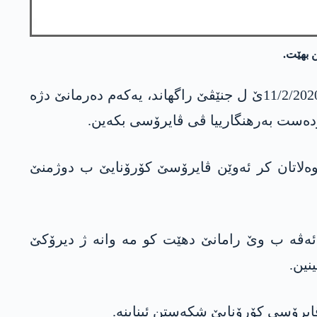
رێڤه‌به‌رێ گشتی یێ رێخستنا ساخله‌مییا جیهانی «تێدرۆس ئه‌دهانۆم گێبریسۆس» ئه‌ڤرۆ رۆژا سێشه‌مبێ 11/2/2020ێ ل جنێڤێ راگهاند، یه‌كه‌م ده‌رمانێ دژه‌
 هێته‌ ب ناڤ كرن و داخواز ژ وان وه‌لاتان كر ئه‌وێن ڤایرۆسێ كۆرۆنایێ ب دوژمنێ
ه‌ڤه‌ ب وێ رامانێ دهێت كو مه‌ وانه‌ ژ دیرۆكێ
نین.
‌ ڤایرۆسی كۆرۆنایێ شكه‌ستن ئیناینه‌.