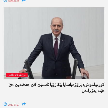
2026-07-28
رۆژھەلاتا ناڤین
کورتولموش: پرۆژەیاسایا پێڤاژۆیا ئاشتیێ ڤێ ھەفتەیێ دێ
هێتە پەژراندن
2026-07-27