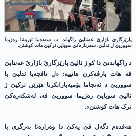
پارێزگارێ باژارێ عەنتابێ راگهاند، ب سەدەما ئێریشا رەژیما
سووریێ ل ئدلبێ، سەربازەکێ سوپایی ترکیێ هات کوشتن.
د راگهاندنێ دا کو ژ ئالیێ پارێزگارێ باژارێ عەنتابێ
ڤە هات پارڤەکرن هاتییە: «ل ناڤچەیا ئدلبێ یا
سووریێ د ئەنجاما بۆمبەبارانکرنا هێزێن ترکیێ ژ
ئالیێ سوپایێ رەژیما سووریێ ڤە، لەشکەرەکێ
ترک هات کوشتن».
هەڤدەم دگەل ڤێ یەکێ دا وەزارەتا بەرگری یا