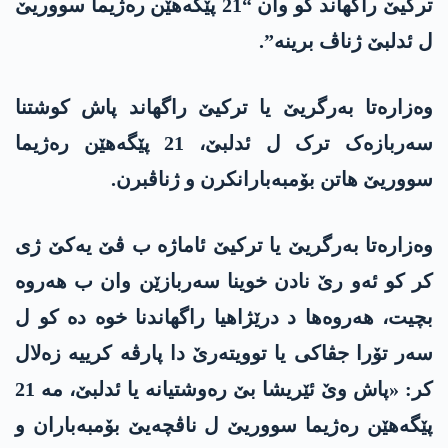
ترکیێ راگهاند کو وان “21 پێگەهێن رەژیما سووریێ
ل ئدلبێ ژناڤ برینە”.
وەزارەتا به‌رگریێ یا ترکیێ راگهاند پاش کوشتنا
سەربازەک ترک ل ئدلبێ، 21 پێگەهێن رەژیما
سووریێ هاتن بۆمبەبارانکرن و ژناڤبرن.
وەزارەتا به‌رگریێ یا ترکیێ ئاماژە ب ڤێ یەکێ ژی
کر کو ئەو رێ نادن خوینا سەربازێن وان ب هەروە
بچیت، هەروەها د درێژاهیا راگهاندنا خوە دە کو ل
سەر تۆرا جڤاکی یا توویتەرێ دا پارڤە کرییە زەلال
کر: «پاش وێ ئێریشا بێ رەوشتیانە یا ئدلبێ، مە 21
پێگەهێن رەژیما سووریێ ل ناڤچەیێ بۆمبەباران و