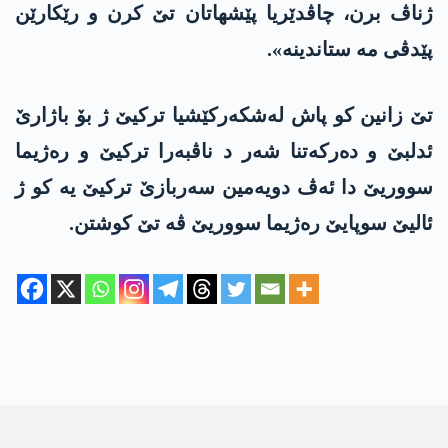
ژناڤ برن، چاڤدێریا پێشهاتان تێ کرن و رێکارێن
پێدڤی مە ستاندینە».
تێ زانین کو پاش لەشکەرکێشیا ترکیێ ژ بۆ باژارێ
ئدلبێ و دەرکەتنا شەر د ناڤبەرا ترکیێ و رەژیما
سووریێ دا ئەڤ دویەمین سەربازێ ترکیێ یە کو ژ
ئالیێ سوپایێ رەژیما سووریێ ڤە تێ کوشتن.