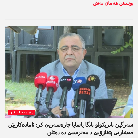
پوستێن ھەمان بەش
رۆژھەلاتا ناڤین
سەزگین تانریکولو بانگا یاسایا چارەسەریێ کر: ئامادەکاریێن
ڤەشارتی پێڤاژۆیێ د مەترسیێ دە دھێلن