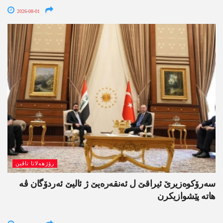
2026-08-01
رۆژھەلاتا ناڤین
سەرۆکوەزیرێ ئیراقێ ل ئەنقەرەیێ ژ ئالیێ ئەردۆگان ڤە
ھاتە پێشوازیکرن