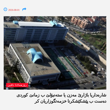
2026-08-01
رۆژھەلاتا ناڤین
شارەداریا باژارێ مەزن یا ستەنبۆلێ ب زمانێ کوردی
دەست ب پێشکێشکرنا خزمەتگوزاریان کر