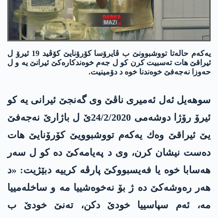
یه‌كه‌م حاله‌تا تووشبوونێ ب ڤایرۆسا كۆرۆنایێ كۆڤید 19 ئیرۆ ل
ئیراقێ هات ته‌سبیت كرن كو ل جه‌م خوه‌ندكاره‌كێ ئیرانێ یه‌ و ل
حه‌وزا نه‌جه‌فێ خوه‌ندنا خوه‌ د دۆمینیت.
سوهه‌یل ئه‌ل ئه‌میری ناڤێ وی گه‌نجێ ئیرانی یه‌ كو
ئیرۆ رۆژا دوشه‌می 24/2/2020ێ ل باژارێ نه‌جه‌فێ
یێ ئیراقێ وه‌ك یه‌كه‌م تووشبوویێ كۆرۆنایێ هات
ده‌ست نیشان كرن، وی د په‌یامه‌كێ ده‌ كو ل سه‌ر
هه‌سابا خوه‌ یا فه‌یسبووكێ پارڤه‌ كرییه‌ دبێژیت: «د
هه‌ر ره‌وشه‌كێ ده‌ ژ بۆ نه‌خوه‌شییا مه و ساخله‌مییا
مه‌، ئه‌م سپاسییا خودێ دكن، ته‌نێ خودێ ب