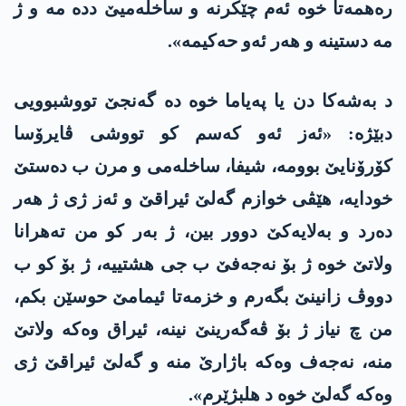
ره‌همه‌تا خوه‌ ئه‌م چێكرنه‌ و ساخله‌میێ دده‌ مه‌ و ژ
مه‌ دستینه‌ و هه‌ر ئه‌و حه‌كیمه‌».
د به‌شه‌كا دن یا په‌یاما خوه‌ ده‌ گه‌نجێ تووشبوویی
دبێژه‌: «ئه‌ز ئه‌و كه‌سم كو تووشی ڤایرۆسا
كۆرۆنایێ بوومه، شیفا، ساخله‌می و مرن ب ده‌ستێ
خودایه‌، هێڤی خوازم گه‌لێ ئیراقێ و ئه‌ز ژی ژ هه‌ر
ده‌رد و به‌لایه‌كێ دوور بین، ژ به‌ر كو من ته‌هرانا
ولاتێ خوه‌ ژ بۆ نه‌جه‌فێ ب جی هشتییه‌، ژ بۆ كو ب
دووڤ زانینێ بگه‌رم و خزمه‌تا ئیمامێ حوسێن بكم،
من چ نیاز ژ بۆ ڤه‌گه‌رینێ نینه‌، ئیراق وه‌كه‌ ولاتێ
منه‌، نه‌جه‌ف وه‌كه‌ باژارێ منه‌ و گه‌لێ ئیراقێ ژی
وه‌كه‌ گه‌لێ خوه‌ د هلبژێرم».