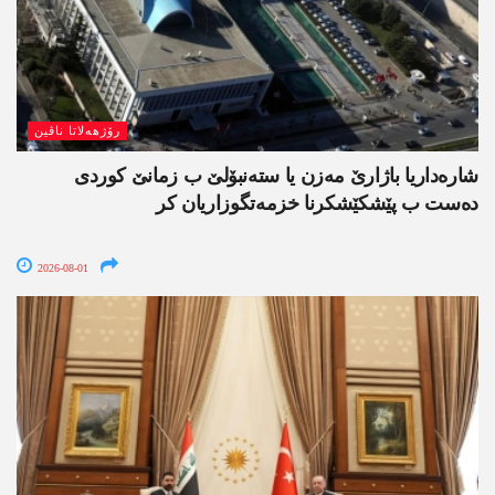
رۆژھەلاتا ناڤین
شارەداریا باژارێ مەزن یا ستەنبۆلێ ب زمانێ کوردی
دەست ب پێشکێشکرنا خزمەتگوزاریان کر
2026-08-01