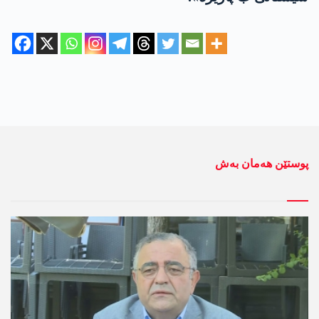
پوستێن ھەمان بەش