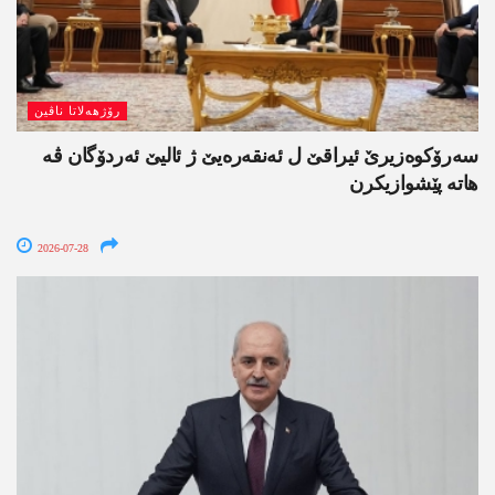
رۆژھەلاتا ناڤین
سەرۆکوەزیرێ ئیراقێ ل ئەنقەرەیێ ژ ئالیێ ئەردۆگان ڤە
ھاتە پێشوازیکرن
2026-07-28