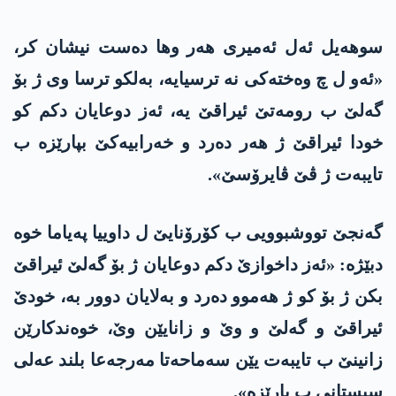
سوهه‌یل ئه‌ل ئه‌میری هه‌ر وها ده‌ست نیشان كر،
«ئه‌و ل چ‌ وه‌خته‌كی نه‌ ترسیایه‌، به‌لكو ترسا وی ژ بۆ
گه‌لێ ب رومه‌تێ ئیراقێ یه‌، ئه‌ز دوعایان دكم كو
خودا ئیراقێ ژ هه‌ر ده‌رد و خه‌رابیه‌كێ بپارێزه‌ ب
تایبه‌ت ژ ڤێ ڤایرۆسێ».
گه‌نجێ تووشبوویی ب كۆرۆنایێ ل داوییا په‌یاما خوه‌
دبێژه‌: «ئه‌ز داخوازێ دكم دوعایان ژ بۆ گه‌لێ ئیراقێ
بكن ژ بۆ كو ژ هه‌موو ده‌رد و به‌لایان دوور به‌، خودێ
ئیراقێ و گه‌لێ و وێ و زانایێن وێ، خوه‌ندكارێن
زانینێ ب تایبه‌ت یێن سه‌ماحه‌تا مه‌رجه‌عا بلند عه‌لی
سیستانی ب پارێزه»‌.