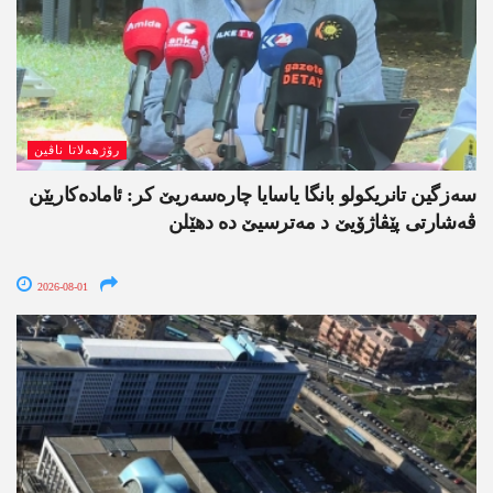
رۆژھەلاتا ناڤین
سەزگین تانریکولو بانگا یاسایا چارەسەریێ کر: ئامادەکاریێن
ڤەشارتی پێڤاژۆیێ د مەترسیێ دە دھێلن
2026-08-01