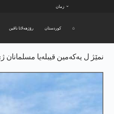
زمان
⌂
کوردستان
رۆژھەلاتا ناڤین
نمێژ ل یەکەمین قیبلەیا مسلمانان 