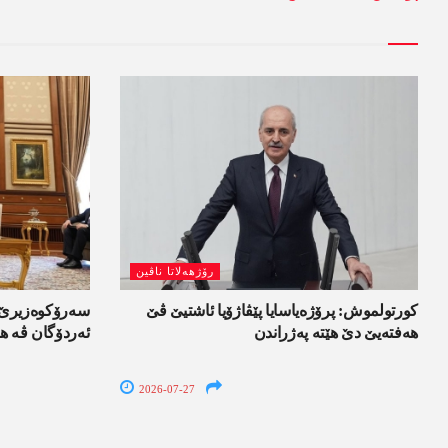
رۆژھەلاتا ناڤین
کورتولموش: پرۆژەیاسایا پێڤاژۆیا ئاشتیێ ڤێ
سەرۆکوەزیرێ ئ
ھەفتەیێ دێ هێتە پەژراندن
ئەردۆگان ڤە ھا
2026-07-27