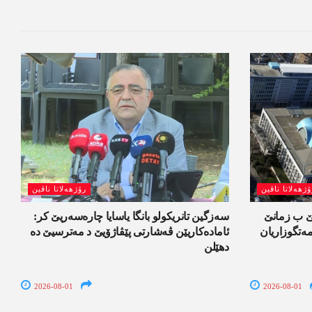
ۆژھەلاتا ناڤین
رۆژھەلاتا ناڤین
لێ ب زمانێ
سەزگین تانریکولو بانگا یاسایا چارەسەریێ کر:
تگوزاریان
ئامادەکاریێن ڤەشارتی پێڤاژۆیێ د مەترسیێ دە
دھێلن
2026-08-01
2026-08-01