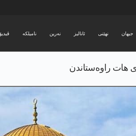
جیھان
نھێنی
ئانالیز
نەرین
نامیلکە
ڤیدیۆ
ژی هات راوەستاندن