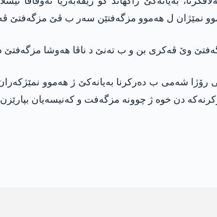
ڤکرنا، بەیانەکێ راگهاند کو رێڤەبەریا ئەوقافا ئیس
هەموو نمێژان ل هەموو مزگەفتێن سەر ب ڤێ مزگەفتێ ڤە 
ەفتێ وێ ڤەکری بن و ب تەنێ د ناڤا هەوشا مزگەفتێ د
هی رۆژا شەمی ب دەرکرنا بەیانەکێ ژ هەموو نمێژکەرا
رکرنەکە دن خوە ژ چوونە مزگەفت و کەنیسەیان بپارێزن.