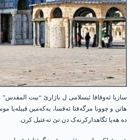
هاتن و چوونا مزگەفتا ئەقسا، یەکەمین قیبلەیا موس
دە هەیا ئگاهدارکرنەک دن تێ تەعتیل کرن.