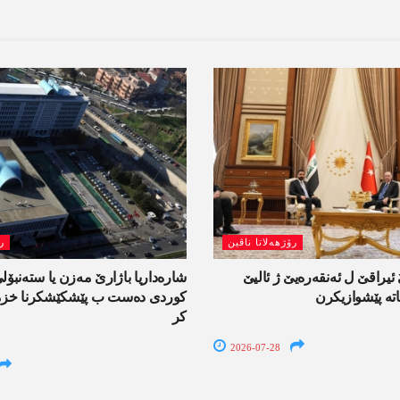
رۆژھەلاتا ناڤین
ر
یراقێ ل ئەنقەرەیێ ژ ئالیێ
شارەداریا باژارێ مەزن یا ستەنبۆ
تە پێشوازیکرن
کوردی دەست ب پێشکێشکرنا خزمە
کر
2026-07-28