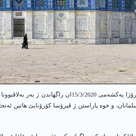
سازیا ئەوقافا ئیسلامی ل باژارێ “بیت المقدس” رۆژا یەک
لمانان، و خوە پاراستن ژ ڤیرۆسا کۆرۆنایێ هاتین ئەنج