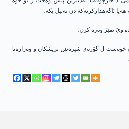
لامی د جارچۆڤەیا تەدبیرێن پێش وەخت ژ بۆ خوە
هەیا ئاگەهدارکرنەکە دن تەتیل بکە.
ە وێ نمێژ وەرە کرن.
ن خوەست ل گۆرەی شیرەتێن پزیشکان و وەزارەتا