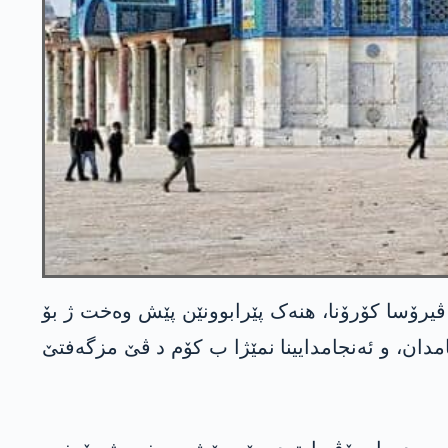
شەمی 15/3/2020ان راگهاندن ژ بەر بەلاڤبوونا ڤیرۆسا کۆرۆنا، هنەک پێرابوونێن پێش وەخت ژ بۆ
امدان، و ئەنجامدایینا نمێژا ب کۆم د ڤێ مزگەفتێ