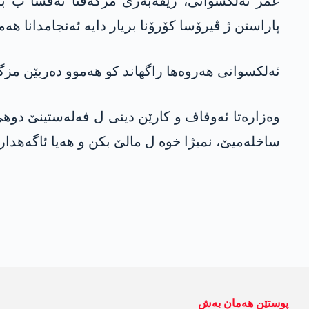
عمر ئەلکسوانی، رێڤەبەرێ مزگەفتا ئەقسا ب بەلا
پاراستن ژ ڤیرۆسا کۆرۆنا بریار دایە ئەنجامدانا 
ئەلکسوانی هەروەها راگهاند کو هەموو دەریێن مزگ
وەزارەتا ئەوقاف و کارێن دینی ل فەلەستینێ دو
ساخلەمیێ، نمیژا خوە ل مالێ بکن و هەیا ئاگەهدا
پوستێن ھەمان بەش