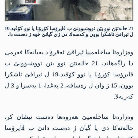
21 حاله‌تێن نوو یێن تووشبوونێ ب ڤایرۆسا كۆرۆنا یا نوو كۆڤید-19
ل ئیراقێ ئاشكرا بوون و كه‌سه‌ك دن ژی گیانێ خوه‌ ژ ده‌ست دا.
وه‌زاره‌تا ساخله‌مییا ئیراقێ ئه‌ڤرۆ د به‌یانه‌كا فه‌رمی
دا راگه‌هاند، 21 حاله‌تێن نوو یێن تووشبوونێ ب
ڤایرۆسا كۆرۆنا یا نوو كۆڤید-19 ل ئیراقێ ئاشكرا
بوون، 15 ژ وان ل ره‌سافه‌، 2 به‌غدا، 1 به‌سرا و 3 ل
كه‌ربه‌لا.
وه‌زاره‌تا ساخله‌میێ هه‌روه‌ها ده‌ست نیشان كر،
حاله‌ته‌كا دی یا گیان ژ ده‌ست دانێ ب ڤایرۆسا