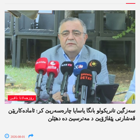
رۆژھەلاتا ناڤین
سەزگین تانریکولو بانگا یاسایا چارەسەریێ کر: ئامادەکاریێن
ڤەشارتی پێڤاژۆیێ د مەترسیێ دە دھێلن
2026-08-01