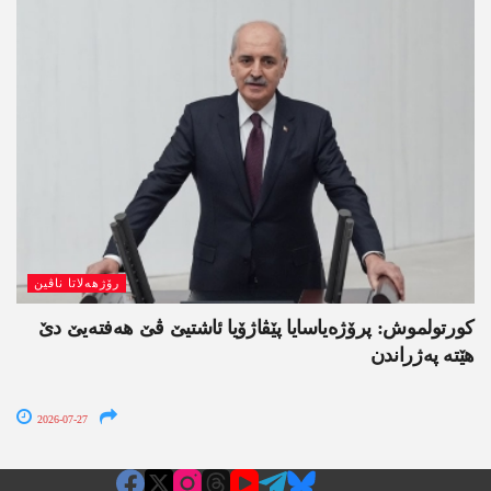
رۆژھەلاتا ناڤین
کورتولموش: پرۆژەیاسایا پێڤاژۆیا ئاشتیێ ڤێ ھەفتەیێ دێ
هێتە پەژراندن
2026-07-27