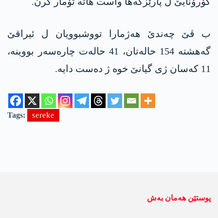
كۆرۆنایێ ل پارێزگه‌ها واست هاته‌ تۆمار كرن.
ب ڤێ چه‌ندێ هه‌ژمارا تووشبوویان ل ئیراقێ
گه‌هشته‌ 154 حاله‌تان، 41 حاله‌ت چاره‌سه‌ر بووینه‌،
11 كه‌سان ژی گیانێ خوه‌ ژ ده‌ست دایه‌.
Tags:
sereke
پوستێن ھەمان بەش