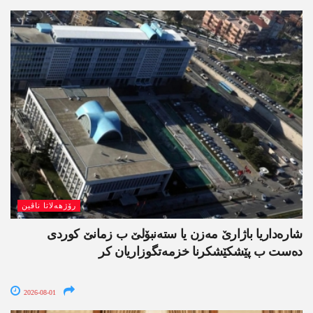
رۆژھەلاتا ناڤین
شارەداریا باژارێ مەزن یا ستەنبۆلێ ب زمانێ کوردی
دەست ب پێشکێشکرنا خزمەتگوزاریان کر
2026-08-01