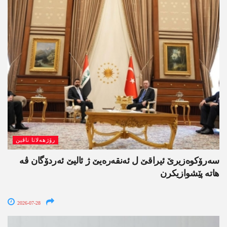
رۆژھەلاتا ناڤین
سەرۆکوەزیرێ ئیراقێ ل ئەنقەرەیێ ژ ئالیێ ئەردۆگان ڤە
ھاتە پێشوازیکرن
2026-07-28