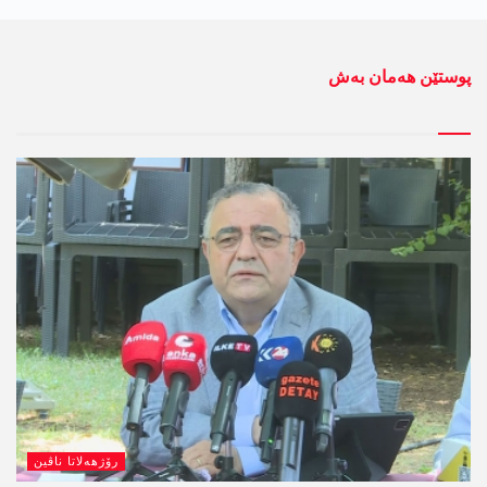
پوستێن ھەمان بەش
رۆژھەلاتا ناڤین