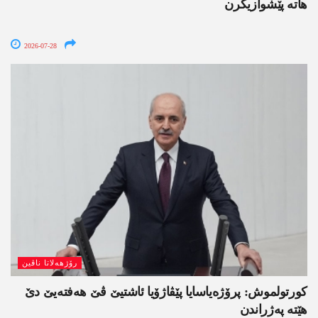
ھاتە پێشوازیکرن
2026-07-28
رۆژھەلاتا ناڤین
کورتولموش: پرۆژەیاسایا پێڤاژۆیا ئاشتیێ ڤێ ھەفتەیێ دێ
هێتە پەژراندن