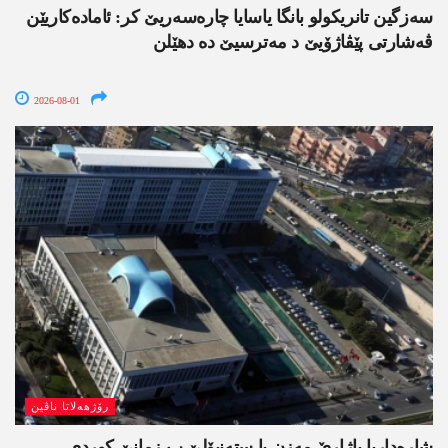
سەزگین تانریکولو بانگا یاسایا چارەسەریێ کر: ئامادەکاریێن
ڤەشارتی پێڤاژۆیێ د مەترسیێ دە دھێلن
2026-08-01
رۆژھەلاتا ناڤین
شارەداریا باژارێ مەزن یا ستەنبۆلێ ب زمانێ کوردی