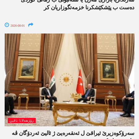
دەست ب پێشکێشکرنا خزمەتگوزاریان کر
2026-08-01
رۆژھەلاتا ناڤین
سەرۆکوەزیرێ ئیراقێ ل ئەنقەرەیێ ژ ئالیێ ئەردۆگان ڤە