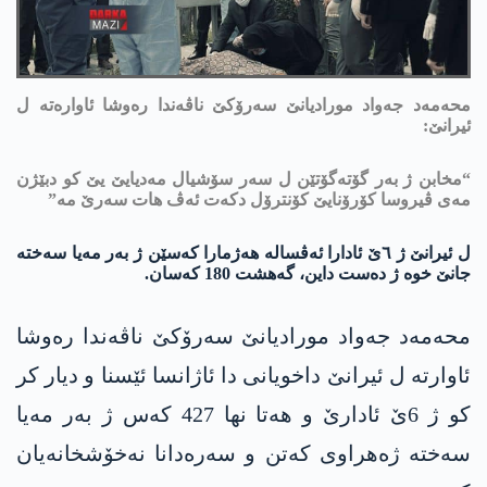
محه‌مه‌د جەواد مورادیانێ سەرۆکێ ناڤەندا رەوشا ئاواره‌ته‌ ل
ئيرانێ:
“مخابن ژ بەر گۆتەگۆتێن ل سەر سۆشیال مه‌دیایێ یێ كو دبێژن
مه‌ی ڤیروسا کۆرۆنایێ کۆنترۆل دکەت ئەڤ ھات سەرێ مە”
ل ئیرانێ ژ ٦ێ ئادارا ئه‌ڤساله‌ ھەژمارا کەسێن ژ بەر مه‌یا سەختە
جانێ خوه‌ ژ ده‌ست داین، گه‌هشت 180 كه‌سان.
محه‌مه‌د جەواد مورادیانێ سەرۆکێ ناڤەندا رەوشا
ئاوارته‌ ل ئیرانێ داخویانی دا ئاژانسا ئێسنا و دیار کر
کو ژ 6ێ ئادارێ و هه‌تا نها 427 کەس ژ بەر مه‌یا
سەختە ژەھراوی کەتن و سه‌ره‌دانا نه‌خۆشخانه‌یان