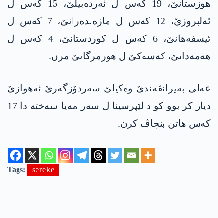
ھوزستانێ، 19 کەس ل ئەردەبیلێ، 15 کەس ل
ئەلبروزێ، 12 کەس ل مازەندەرانێ، 7 کەس ل
ئیسفەھانێ، 6 کەس ل کوردستانێ، 4 کەس ل
ھەمەدانێ، کەسەکێ ل ھورمزگانێ مرن.
عەلی بەیرانڤەندێ وەکیلێ سەردۆزگەرێ ئەھوازێ
دیار کر بوو کو د لێپرسینا ل سەر مه‌یا سەختە دا 17
کەس ھاتن بنچاڤ کرن.
Tags:
sereke