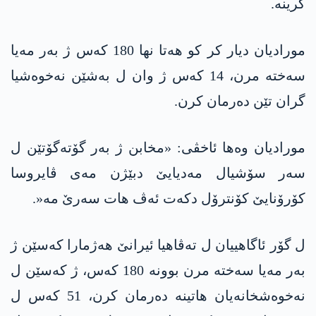
كرینه‌.
مورادیان دیار کر کو ھەتا نھا 180 کەس ژ بەر مه‌یا
سەختە مرن، 14 کەس ژ وان ل بەشێن نەخوەشیا
گران تێن دەرمان کرن.
مورادیان وه‌ھا ئاخڤی: «مخابن ژ بەر گۆتەگۆتێن ل
سەر سۆشیال مه‌دیایێ دبێژن مه‌ی ڤایروسا
کۆرۆنایێ کۆنترۆل دکەت ئەڤ ھات سەرێ مە«.
ل گۆر ئاگاھییان ل تەڤاھیا ئیرانێ ھەژمارا کەسێن ژ
بەر مه‌یا سەختە مرن بوونه‌ 180 كه‌س، ژ کەسێن ل
نەخوەشخانەیان ھاتینه‌ دەرمان کرن، 51 کەس ل