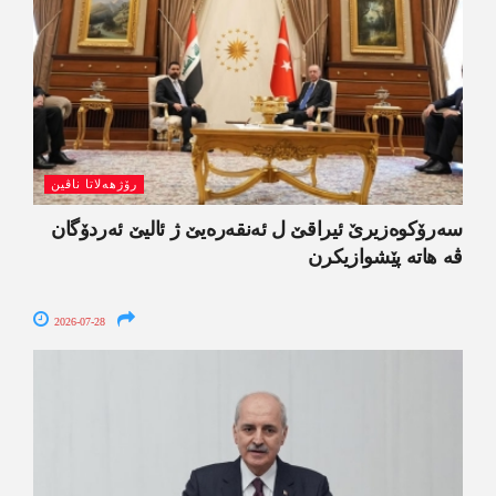
رۆژھەلاتا ناڤین
سەرۆکوەزیرێ ئیراقێ ل ئەنقەرەیێ ژ ئالیێ ئەردۆگان
ڤە ھاتە پێشوازیکرن
2026-07-28