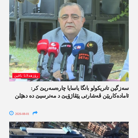
رۆژھەلاتا ناڤین
سەزگین تانریکولو بانگا یاسایا چارەسەریێ کر:
ئامادەکاریێن ڤەشارتی پێڤاژۆیێ د مەترسیێ دە دھێلن
2026-08-01