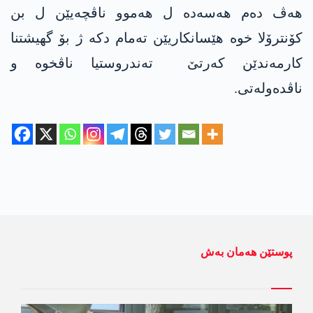
هەڤ دەم هەسەدە ل هەموو ناڤچەیێن ل بن
کۆنترۆلا خوە هێسانکاریێن تەمام دکە ژ بۆ گهیشتنا
کارمەندێن کەرتێ تەندروستیا ناڤخوە و
ناڤدەولەتی.
پوستێن ھەمان بەش