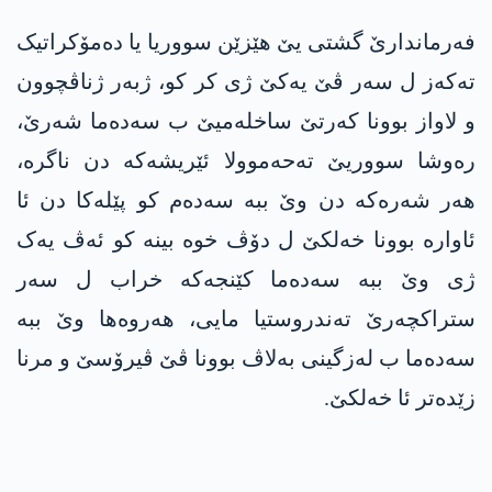
فەرماندارێ گشتی یێ هێزێن سووریا یا دەمۆکراتیک
تەکەز ل سەر ڤێ یەکێ ژی کر کو، ژبەر ژناڤچوون
و لاواز بوونا کەرتێ ساخلەمیێ ب سەدەما شەرێ،
رەوشا سووریێ تەحەموولا ئێریشەکە دن ناگرە،
هەر شەرەکە دن وێ ببە سەدەم کو پێلەکا دن ئا
ئاوارە بوونا خەلکێ ل دۆڤ خوە بینە کو ئەڤ یەک
ژی وێ ببە سەدەما کێنجەکە خراب ل سەر
ستراکچەرێ تەندروستیا مایی، هەروەها وێ ببە
سەدەما ب لەزگینی بەلاڤ بوونا ڤێ ڤیرۆسێ و مرنا
زێدەتر ئا خەلکێ.