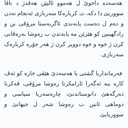
هەسەدە داخوێ ل هەموو ئالیێن هەڤدژ د ناڤا
سووریێ دا دکە، ت کریارەکا سەربازی ئەنجام نەدن
و دەم ل دەست پابەندی ئاگربەستا مرۆڤی بن و
رادگهینین کو هێزێن مە پابەندن ب رەوشا بەرەڤانی
کرن ژ خوە و خوە دوویر کرن ژ هەر جۆرە کریارەک
سەربازی.
فەرمانداریا گشتی یا هەسەدێ هێڤی خازە کو ئەڤ
کارە ببە ئەگەرا ئارامکرنا رەوشا مرۆڤی، ڤەکرنا
دەرگەهێ دانوستاندنێ، چارەسەریا سیاسی و
دوماهی ئانین ب رەوشا شەر ل جیهانێ و
سووریایێ.