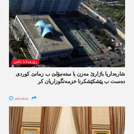
رۆژھەلاتا ناڤین
شارەداریا باژارێ مەزن یا ستەنبۆلێ ب زمانێ کوردی
دەست ب پێشکێشکرنا خزمەتگوزاریان کر
2026-08-01