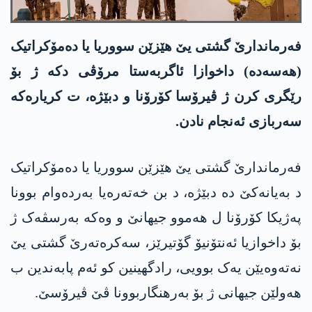
فەرماندارێ گشتی یێ هێزێن سووریا یا دەمۆکراتیک
(هەسەدە) داخوازا ئاگربەستا مرۆڤی دکە ژ بۆ
رێگری کرن ژ ڤیرۆسا کۆرۆنا و دبێژە، ت کریارەکە
سەربازی ئەنجام نادن.
فەرماندارێ گشتی یێ هێزێن سووریا یا دەمۆکراتیک
د بەیانەکێ دە دبێژە، د بن خەتەرەیا بەردەوام بوونا
پەژیکا کۆرۆنا ل هەموو جیهانێ و وەکە بەرسڤەک ژ
بۆ داخوازیا ئەنتۆنیۆ گۆتیرێز، سەکرەتەرێ گشتی یێ
نەتەوەیێن یەک بوویی، رادگهینین کو ئەم پابەندین ب
هەولێن جیهانی ژ بۆ بەرهنگاربوونا ڤێ ڤیرۆسێ.