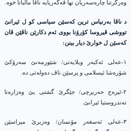
وەرگرتنا چارەسەریان نها ڤەگەریایە ناڤا مالباتا خوە.
د ناڤا بەرنیاس ترین کەسێن سیاسی کو ل ئیرانێ
تووشی ڤیروسا کۆرۆنا بووی ئەم دکارێن ناڤێن ڤان
کەسێن ل خوارێ دیار بینن:
١-عەلی ئەکبەر ویلایەتی/ شێورمەنێ سەرۆکێ
شۆرەشا ئیسلامی و پرسێن ناڤ دەولەتی دە.
٢-ئیرەج حەریرچی/ جێگرێ گشتی یێ وەزارەتا
تەندروستیا ئیرانێ.
٣-عەلی ئەسغەر مۆنسان/ وەزیرێ میراسێن