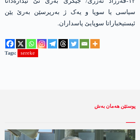
١٢-فەرزاد تەزری/ جیگرێ بەرێ ئێ ئیدارەدانا
سیاسی یا سوپا و یەک ژ بەرپرسێن بەرێ یێن
ئیستیخباراتا سوپایێ پاسداران.
Tags:
sereke
پوستێن ھەمان بەش