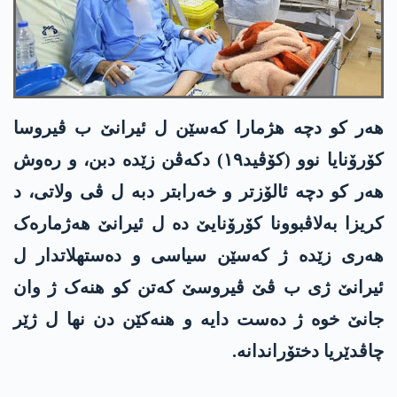
هەر کو دچە هژمارا کەسێن ل ئیرانێ ب ڤیروسا
کۆرۆنایا نوو (کۆڤید١٩) دکەڤن زێدە دبن، و رەوش
هەر کو دچە ئالۆزتر و خەرابتر دبە ل ڤی ولاتی، د
کریزا بەلاڤبوونا کۆرۆنایێ دە ل ئیرانێ هەژمارەک
هەری زێدە ژ کەسێن سیاسی و دەستهلاتدار ل
ئیرانێ ژی ب ڤێ ڤیروسێ کەتن کو هنەک ژ وان
جانێ خوە ژ دەست دایە و هنەکێن دن نها ل ژێر
چاڤدێریا دختۆراندانە.