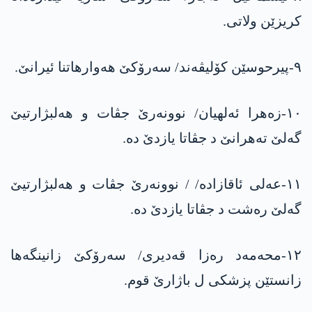
کریزێن ولاتی.
٩-پیرحوسێن کۆلیڤەند/ سەرۆکێ هەوارهاتنا ئیرانێ.
١٠-زەهرا ئەلهیان/ نوونەرێ جڤات و هەلبژارتیێ
گەلێ تەهرانێ د جڤاتا یازدێ دە.
١١-عەلی ئاقازادە/ / نوونەرێ جڤات و هەلبژارتیێ
گەلێ رەشت د جڤاتا یازدێ دە.
١٢-محەمەد رەزا قەدیری/ سەرۆکێ زانینگەها
زانستێن پزشکی ل باژارێ قوم.