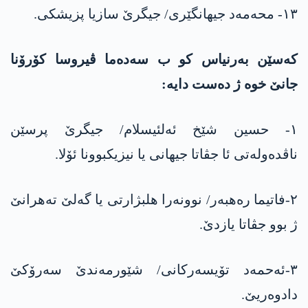
١٣- محەمەد جیهانگێری/ جیگرێ سازیا پزیشکی.
کەسێن بەرنیاس کو ب سەدەما ڤیروسا کۆرۆنا
جانێ خوە ژ دەست دایە:
١- حسین شێخ ئەلئیسلام/ جیگرێ پرسێن
ناڤدەولەتی ئا جڤاتا جیهانی یا نیزیکبوونا ئۆلا.
٢-فاتیما رەهبەر/ نوونەرا هلبژارتی یا گەلێ تەهرانێ
ژ بوو جڤاتا یازدێ.
٣-ئەحمەد تۆیسەرکانی/ شێورمەندێ سەرۆکێ
دادوەریێ.