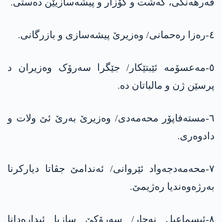
فەرهەنگی، گەشت و گۆزار و پیشەسازیێن دەستی.
٤-رەزا رەحمانی/ وەزیرێ پیشەسازی و بازرگانی.
٥-مەعسۆمە ئێبتێکار/ جێگرا سەرۆک وەزیران د
پرسێن ژن و مالباتان دە.
٦-مستەفاپۆر محەمەدی/ وەزیرێ بەرێ ئێ ولات و
دادوەری.
٧-محەمەدجەواد ئێروانی/ ئەندامێ جڤاتا دیارکرنا
بەرژەوەندیا رەژیمێ.
٨-ئیسماعیل نەجار/ سەرۆکێ سازیا ئیدارەدانا