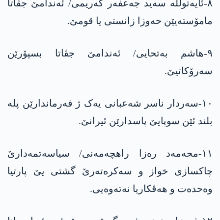
٨-ئایەتولله سەید جەعفەر کەریمی/ ئەندامێ جڤاتا
مامۆستەیێن حەوزا زانستی یا قومێ.
٩-هاشم بەتحایی/ ئەندامێ جڤاتا بسپۆرێن
سەرۆکاتیێ.
١٠-سەردار ناسر شەعبانی یەک ژ فەرماندارێن پلە
بلند ئێن سوپایێ پاسدارێن ئیرانێ.
١١-محەمەد رەزا راهچەمەنی/ سیاسەتمەدارێ
چاکسازی خواز و سەکرەتەرێ گشتی یێ پارتیا
وەحدەت و هەڤکاریا نەتەوەیی.