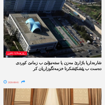
رۆژھەلاتا ناڤین
شارەداریا باژارێ مەزن یا ستەنبۆلێ ب زمانێ کوردی
دەست ب پێشکێشکرنا خزمەتگوزاریان کر
2026-08-01