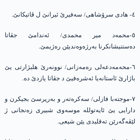
٤- هادی سرۆشاهی/ سەفیرێ ئیرانێ ل ڤاتیکانێ.
٥-محمەد میر محمدی/ ئەندامێ جڤاتا
دەستنیشانکرنا بەرژەوەندیێن رەژیمێ.
٦-محەمەدعەلی رەمەزانی/ نوونەرێ هلبژارتی یێ
باژارێ ئاستانەیا ئەشرەفیێ د جڤاتا یازدێ دە.
٧-موجتەبا فازلی/ سەکرەتەر و بەرپرسێ بجیکرن و
دارایی یێ ئایەتولله موسەوی شبیری زەنجانی ژ
لێڤەگەرێن تەقلیدی یێن شیعی.