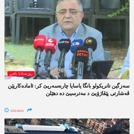
رۆژھەلاتا ناڤین
سەزگین تانریکولو بانگا یاسایا چارەسەریێ کر: ئامادەکاریێن
ڤەشارتی پێڤاژۆیێ د مەترسیێ دە دھێلن
2026-08-01