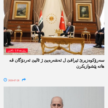
رۆژھەلاتا ناڤین
سەرۆکوەزیرێ ئیراقێ ل ئەنقەرەیێ ژ ئالیێ ئەردۆگان ڤە
ھاتە پێشوازیکرن
2026-07-28