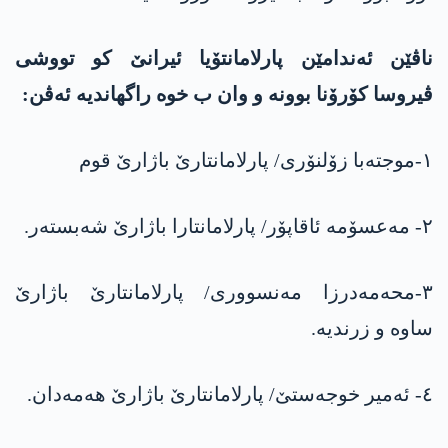
ناڤێن ئەندامێن پارلامانتۆیا ئیرانێ کو تووشی
ڤیروسا کۆرۆنا بوونە و وان ب خوە راگهاندیە ئەڤن:
١-موجتەبا زۆلنۆری/ پارلامانتارێ باژارێ قوم
٢- مەعسۆمە ئاقاپۆر/ پارلامانتارا باژارێ شەبستەر.
٣-محەمەدرزا مەنسووری/ پارلامانتارێ باژارێ
ساوە و زرندیە.
٤- ئەمیر خوجەستێ/ پارلامانتارێ باژارێ هەمەدان.