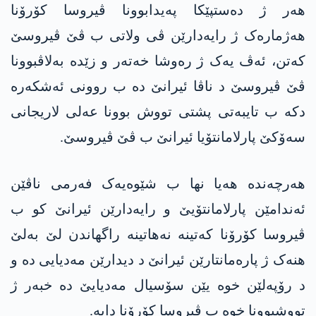
هەر ژ دەستپێکا پەیدابوونا ڤیروسا کۆرۆنا
هەژمارەک ژ رایەدارێن ڤی ولاتی ب ڤێ ڤیروسێ
کەتن، ئەڤ یەک ژ رەوشا خەتەر و زێدە بەلاڤبوونا
ڤێ ڤیروسێ د ناڤا ئیرانێ دە ب روونی ئەشکەرە
دکە ب تایبەتی پشتی تووش بوونا عەلی لاریجانی
سەۆکێ پارلامانتۆیا ئیرانێ ب ڤێ ڤیروسێ.
هەرچەندە هەیا نها ب شێوەیەک فەرمی ناڤێن
ئەندامێن پارلامانتۆیێ و رایەدارێن ئیرانێ کو ب
ڤیروسا کۆرۆنا کەتینە نەهاتینە راگهاندن لێ بەلێ
هنەک ژ پارەمانتارێن ئیرانێ د دیدارێن مەدیایی دە و
د رۆپەلێن خوە یێن سۆسیال مەدیایێ دە خبەر ژ
تووشبوونا خوە ب ڤیروسا کۆرۆنا دایە.