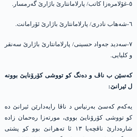
٥-غۆلامرەزا کاتب/ پارلامانتارێ باژارێ گەرمسار.
٦-شەهاب نادری/ پارلامانتارێ باژارێ ئۆرامانت.
٧-سەدید جەواد حسینی/ پارلامانتارێ باژارێ سەنقر
و کلیایی.
کەسێن ب ناڤ و دەنگ کو تووشی کۆرۆنایێ بوونە
ل ئیرانێ:
یەکەم کەسێ بەرنیاس د ناڤا رایەدارێن ئیرانێ دە
کو تووشی کۆرۆنایێ بووی، مورتەزا رەحمان زادە
شارەدارێ ناڤچەیا ١٣ ئا تەهرانێ بوو کو پشتی