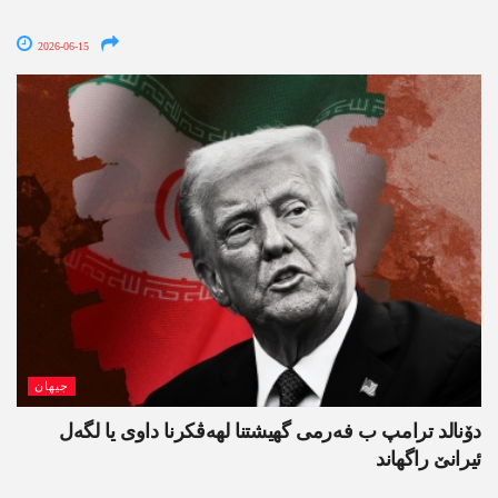
2026-06-15
جیھان
دۆنالد ترامپ ب فەرمی گھیشتنا لھەڤکرنا داوی یا لگەل
ئیرانێ راگھاند