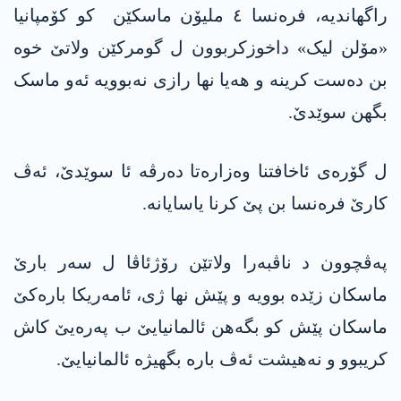
راگهاندیە، فرەنسا ٤ ملیۆن ماسکێن کو کۆمپانیا
«مۆلن لیک» داخوزکربوون ل گومرکێن ولاتێ خوە
بن دەست کرینە و هەیا نها رازی نەبوویە ئەو ماسک
بگهن سوێدێ.
ل گۆرەی ئاخافتنا وەزارەتا دەرڤە ئا سوێدێ، ئەڤ
کارێ فرەنسا بن پێ کرنا یاسایانە.
پەڤچوون د ناڤبەرا ولاتێن رۆژئاڤا ل سەر بارێ
ماسکان زێدە بوویە و پێش نها ژی، ئامەریکا بارەکێ
ماسکان پێش کو بگەهن ئالمانیایێ ب پەرەیێ کاش
کریبوو و نەهیشت ئەڤ بارە بگهیژە ئالمانیایێ.