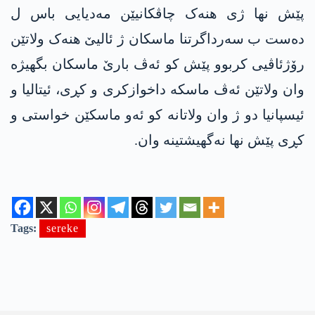
پێش نها ژی هنەک چاڤکانیێن مەدیایی باس ل
دەست ب سەرداگرتنا ماسکان ژ ئالیێ هنەک ولاتێن
رۆژئاڤیی کربوو پێش کو ئەڤ بارێ ماسکان بگهیژە
وان ولاتێن ئەڤ ماسکە داخوازکری و کڕی، ئیتالیا و
ئیسپانیا دو ژ وان ولاتانە کو ئەو ماسکێن خواستی و
کڕی پێش نها نەگهیشتینە وان.
Tags:
sereke