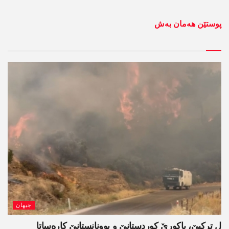
پوستێن ھەمان بەش
جیھان
ل ترکیێ، باکورێ کوردستانێ و یوونانستانێ کارەساتا