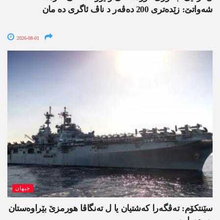
شەواتێ: زێدەتری 200 دەڤەر د ناڤ ئاگری دە مان
2026-08-01
جیھان
سێنتکۆم: تەڤگەرا کەشتیان یا ل تەنگاڤا ھورمزێ بێراوەستان