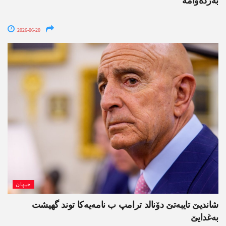
بەردەوامە
2026-06-20
جیھان
شاندیێ تایبەتێ دۆنالد ترامپ ب نامەیەکا توند گھیشت
بەغدایێ