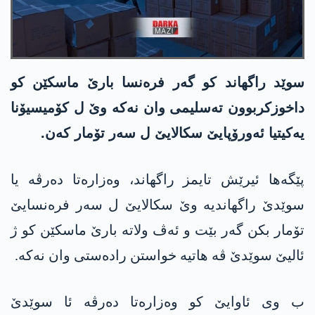
سوێد راگهاند کو گەر فرەنسا بارێ ماسکێن کو
داخوزکربوون تەسلیمی وان نەکە وێ ل کۆمیسیۆنا
یەکیتیا ئەورۆپایێ سکالایێ ل سەر تۆمار کەن.
پێگەها ئیرێش تایمز راگهاند، وەزارەتا دەرڤە یا
سوێدێ راگهاندیە وێ سکالایێ ل سەر فرەنسایێ
تۆمار بکن گەر بێت و ئەڤ ولاتە بارێ ماسکێن کو ژ
ئالیێ سوێدێ ڤە هاتیە خواستن رادەستی وان نەکە.
ب وی ئاوایێ کو وەزارەتا دەرڤە ئا سوێدێ