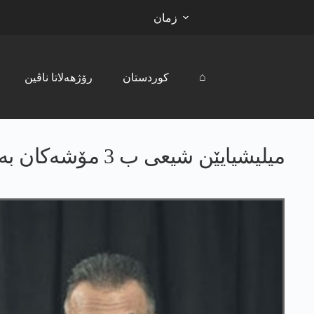
زمان
⌂
کوردستان
رۆژھەلاتا ناڤین
میلیشیایێن شیعی ب 3 مۆشه‌كان به‌رسڤا كازمی دا