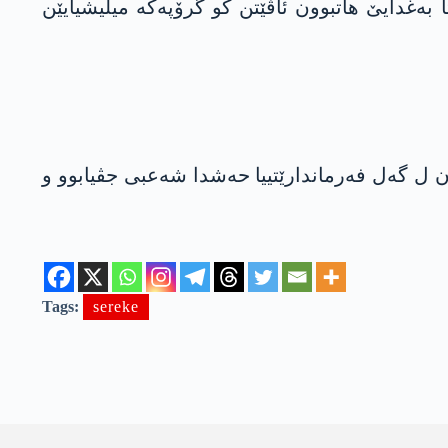
ا به‌غدایێ هاتبوون ئاڤێتن كو گرۆپه‌كه‌ میلیشیایێن
ن ل گه‌ل فه‌رماندارێتییا حه‌شدا شه‌عبی جڤیابوو و
Tags:
sereke