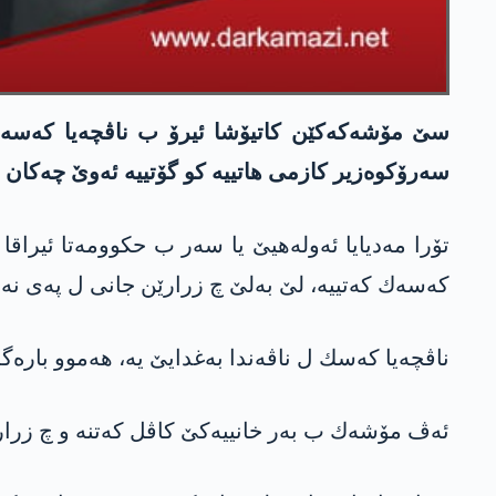
سێ مۆشه‌كه‌كێن‌ كاتیۆشا ئیرۆ ب ناڤچه‌یا كه‌سه‌ك 
سه‌رۆكوه‌زیر كازمی هاتییه‌ كو گۆتییه‌ ئه‌وێ چه‌كان بێ
كه‌سه‌ك كه‌تییه‌، لێ به‌لێ چ زرارێن جانی ل په‌ی نه‌
ناڤچه‌یا كه‌سك ل ناڤه‌ندا به‌غدایێ یه‌، هه‌موو باره‌گه‌
ئه‌ڤ مۆشه‌ك ب به‌ر خانییه‌كێ كاڤل كه‌تنه‌ و چ زرار