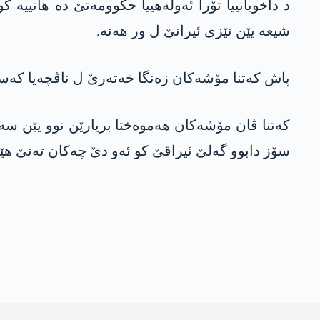
د داخویانییا تۆرا ئه‌وله‌هییا حكوومه‌تێ ده‌ هاتییه
شیعه‌ یێن نێزی ئیرانێ ل ور هه‌نه‌.
پاش كه‌تنا مۆشه‌كان زه‌نگا خه‌ته‌رێ ل ناڤچه‌یا كه
كه‌تنا ڤان مۆشه‌كان هه‌موه‌ختا بریارێن نوو یێن سه
سۆز دابوو گه‌لێ ئیراقێ كو ئه‌و دێ چه‌كان ته‌نێ هێلی