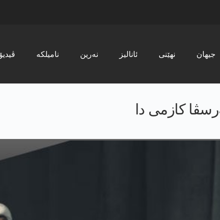
جیھان
نھێنی
ئانالیز
نەرین
نامیلکە
ڤیدیۆ