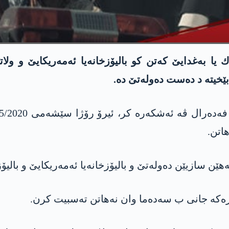
یا به‌غدایێ كه‌تن كو بالیۆزخانه‌یا ئه‌مه‌ریكایێ و ول
خیته‌ د ده‌ست ده‌وله‌تێ ده‌.
هاتن.
هێن سازیێن ده‌وله‌تێ و بالیۆزخانه‌یا ئه‌مه‌ریكایێ و بالیۆزخ
ه‌كه‌ جانی ب سه‌ده‌ما وان نه‌هاتن ته‌سبیت كرن.