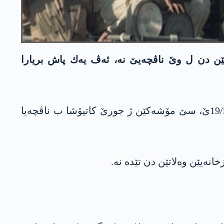
اتێن دن ل وێ ناڤچه‌یێ نه‌، ئه‌ڤ یه‌ك پاش بریارا
تۆرا مه‌دیایا ئه‌وله‌هیێ یا سه‌ر ب حكوومه‌تا ئیراقا فه‌ده‌رال ڤه‌ ئه‌شكه‌ره‌ كر، ئیرۆ رۆژا سێشه‌می 19/5/2020ێ، سێ مۆشه‌كێن ژ جورێ كاتیۆشا ب ناڤچه‌یا
انه‌یێن وه‌لاتێن دن تێده‌ نه‌.