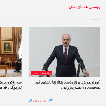
پوستێن ھەمان بەش
رۆژھەلاتا ناڤین
کورتولموش: پرۆژەیاسایا پێڤاژۆیا ئاشتیێ ڤێ
سەرۆکوەزیرێ ئی
ھەفتەیێ دێ هێتە پەژراندن
ئەردۆگان ڤە ھا
2026-07-27