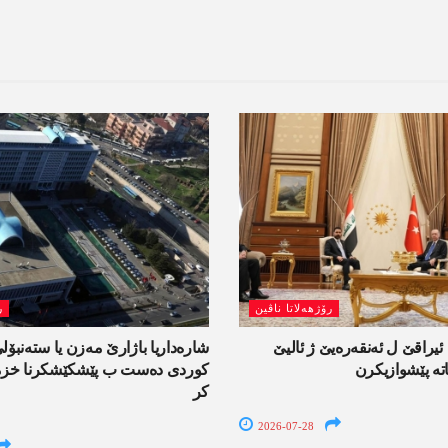
رۆژھەلاتا ناڤین
ر
راقێ ل ئەنقەرەیێ ژ ئالیێ
شارەداریا باژارێ مەزن یا ستەنبۆ
تە پێشوازیکرن
کوردی دەست ب پێشکێشکرنا خزمە
کر
2026-07-28