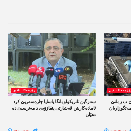
ۆژھەلاتا ناڤین
رۆژھەلاتا ناڤین
لێ ب زمانێ
سەزگین تانریکولو بانگا یاسایا چارەسەریێ کر:
تگوزاریان
ئامادەکاریێن ڤەشارتی پێڤاژۆیێ د مەترسیێ دە
دھێلن