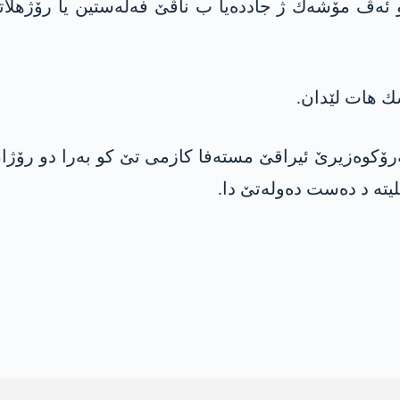
‌ كو ئه‌ڤ مۆشه‌ك ژ جادده‌یا ب ناڤێ فه‌له‌ستین یا رۆژهلات
‌سك هات لێدان.
‌رۆكوه‌زیرێ ئیراقێ مسته‌فا كازمی تێ كو به‌را دو رۆژا
ته‌ د ده‌ست ده‌وله‌تێ دا.