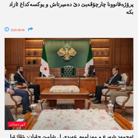
پرۆژەقانوونا چارچۆڤەیێ دێ دەمیرتاش و یوکسەکداغ ئازاد
بکە
2026-08-06
کوردستان
ئەحمەد شەرع و مەزلووم عەبدی ل شامێ جڤیان: پێڤاژۆیا