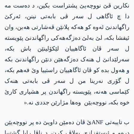
نکارین ڤێ نووچەیێ پشتراست بکین، د دەست مە
دا چ ئاگاھی ل سەر ڤی بابەتی نینن، ئەرکێ
راگھاندنێ ئەوە کو ھەکە پلانێن ڤەشارتی ھەبن، وان
ئیفشا بکە، لێ بەلێ دەزگەھەکی راگھاندنێ پێویستە
ل سەر ڤان ئاگاھییان لێکۆلینێن باش بکە،
سەرلێدانێ ل ھنەک دەزگەھێن دنێن راگھاندنێ بکە
و ھەول بدە کو ڤان ئاگاھییان راستییا وێ فەھم بکە،
ل گۆری نه‌رینا من ل سەر ڤی بابەتی ھنەک
کێماسی ھەنە، پێویستە راگھاندن پر ھشیاری کارێ
خوە بکە، نووچەیێن وەھا مژارێن جددی نە.«
ب تایبەتی ANFێ ڤان دەمێن داویێ دە پر نووچەیێن
دره‌و و ئیستفزازی بەلاڤ کرن، د ناڤا رایا گشتییا