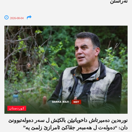
نەراستن
2026-08-04
کوردستان
نورەدین دەمیرتاش داخویانیێن بالکێش ل سەر دەولەتبوونێ
دان: “دەولەت ل ھەمبەر جڤاکێ ئامرازێ زلمێ یە”