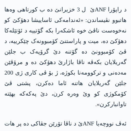
د راپۆرا ANFێ ل 3 خزیرانێ دە ب کورتاھی وەھا
ھاتبوو نڤیساندن: «ئەندامەکی ئاساییشا دھۆکێ کو
نەخوەست ناڤێ خوە ئاشکەرا بکە گۆتییە د ئۆتێله‌كا
دھۆکێ دە، میت و پاراستنێ کۆمبوونەک چێکرییە، د
ڤێ کۆمبوونێ دە گۆتنە دێ گرۆپەک ب جلێن
گەریلایان بکەڤە ناڤا باژارێ دھۆکێ دە و مرۆڤێن
مەدەنی و ترکوومەنا بکوژە، ژ بۆ ڤی کاری ژی 200
جلێن گەریلایان ھاتنە ئاما دەکرن، پشتی ڤێ
کۆمکوژی کو وێ وەرە کرن، دێ پەکەکە بھێتە
تاوانبارکرن».
ئەڤ نووچەیا ANFێ د ناڤا تۆرێن جڤاکی دە پر ھات