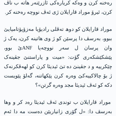
رەخنە کرن و وەکە کریارەکی ئازرێنه‌ر ھاتە ب ناڤ
کرن، ئیرۆ موراد قارایلان ژی ئەڤ نووچە رەخنە کر.
موراد قارایلان کو دوھ تەڤلی رادیۆیا مەزۆپۆتامیایێ
ببوو، بەرسڤ دا پرسێن کو ژ وی ھاتینە کرن، یەک ژ
وان پرسان ل سەر نووچەیا ANFێ بوو،
پێشکێشکەری گۆت: «میت و پاراستنێ جڤینەک
چێکرییە و د جڤینێ دە تێ ئیدیئا کرن کو لھەڤکرنەک
ژ بۆ چالاکییەکێ وەرە کرن پێکھاتنە، گەلۆ پێویست
دکە کو ئەڤ ئیدیئا مجد وەرە گرتن»؟
موراد قارایلان ب توندی ئەڤ ئیدیئا رەد کر و وھا
بەرسڤ دا: «ل گۆری زانیاریێن دەست مە دا ئەم