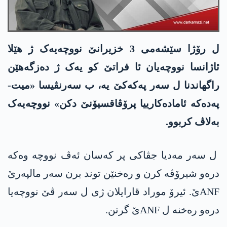
ل رۆژا سێشەمی 3 خزیرانێ نووچەیەک ژ ھێلا
ئاژانسا نووچەیان ئا فراتێ کو یەک ژ دەزگەھێن
راگھاندنا ل سەر پەکەکێ یە، ب سەرنڤیسا «میت-
پەدەکە ئامادەکارییا پرۆڤاقسیۆنێ دکن» نووچەیەک
بەلاڤ کربوو.
ل سەر مەدیا جڤاکی پر کەسان ئەڤ نووچە وەکە
درەو شیرۆڤە کرن و رەخنێن توند برن سەر مالپەرێ
ANFێ. ئیرۆ موراد قارایلان ژی ل سەر ڤێ نووچەیا
درەو رەخنە ل ANFێ گرتن.