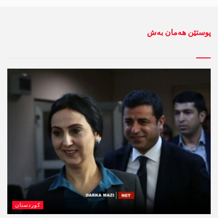
پوستێن ھەمان بەش
کوردستان