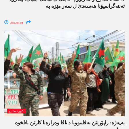
ئەنتەگراسیۆنا ھەسەدێ ل سەر مێزە یە
2026-08-04
کوردستان
یەپەژە: راپۆرتێن تەڤلیبوونا د ناڤا وەزارەتا کارێن ناڤخوە