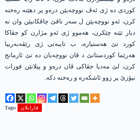
کوردی دە ژی ئەڤ نووچەیێن درەو پر دھێنە رەخنە
کرن، ئەو نووچەیێن ل سەر ناڤێ چاڤکانیێن وان نە
دیار تێنە چێکرن، ھەموو ژی ئەو مژارن کو جڤاکا
کورد تێ ھەستیارە، ب تایبەتی ژی رێڤەبەرییا
ھەرێما کوردستانێ د ڤان نووچەیان دە تێ ئارمانج
کرن، لێ مەدیا جڤاکی ڤان درەو و پیلانێن فورات
نیۆزێ پر زوو ئاشکەرە و رەخنە دکە.
قارایلان
Tags: