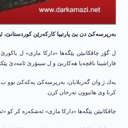
به‌رپرسه‌كێ دن یێ پارتییا كاركه‌رێن كوردستانێ، ئیرۆ
فاراشینا ناڤچه‌یا هه‌كاریێ و ل سینۆرێ ئامه‌دێ پێكئانی و 3 گه‌ریلایێن په‌كه‌كێ جانێ خوه‌ 
یه‌ك ژ وان گه‌ریلایان، به‌رپرسه‌كێ په‌كه‌كێ بوو ب ن
كرنا وی هاتبوون ته‌رخان كرن.
چاڤكانیێن پێگه‌ها «داركا مازی» ئه‌شكه‌ره‌ كر كو «ئ