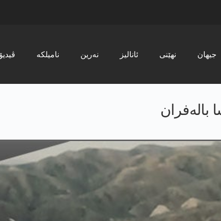
جیھان
نھێنی
ئانالیز
نەرین
نامیلکە
ڤیدیۆ
 باله‌فران