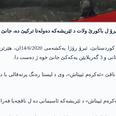
 ل باكورێ ولات د ئێریشه‌كه‌ ده‌وله‌تا تركیێ ده‌، جانێ خ
ل گۆر چاڤكانیێن پێگه‌ها «
ژ ده‌ست دا.
اڤێ «ئه‌كره‌م‌ ئیپتاش»، وی د لیستا ره‌نگ پرته‌قالی یا د
ه‌كره‌م ئیپتاش» د ئێریشه‌كه‌ ئاسیمانی ده‌ ل ناڤچه‌یا فه