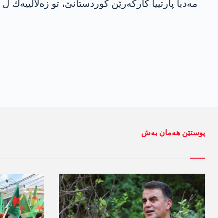
مه‌دیا پارتییا كاركه‌رێن كوردستانێ، تو زه‌لالییه‌ك ل د
پوستێن ھەمان بەش