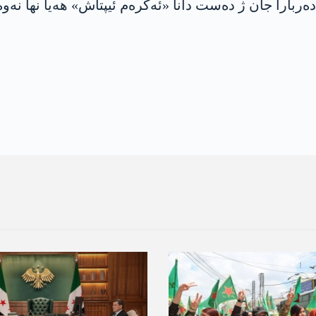
ه‌ربارا جان ژ ده‌ست دانا «ئه‌كره‌م ئیپتاش» هه‌یا نها نه‌وه‌