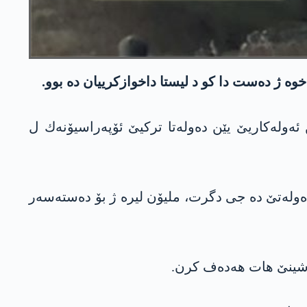
وه‌ ژ ده‌ست دا كو د لیستا داخوازكرییان ده‌ بوو.
داركا مازی» ل باكورێ كوردستانێ، ئیرۆ رۆژا یه‌كشه‌می 14/6/2020ان، هێزێن ئه‌وله‌كاریێ یێن ده‌وله‌تا تركیێ ئۆپه‌راسیۆنه‌ك ل
ه‌وله‌تێ ده‌ جی دگرت، ملیۆن لیره‌ ژ بۆ ده‌سته‌سه‌ر
‌راشینێ هات هه‌ده‌ف كرن.