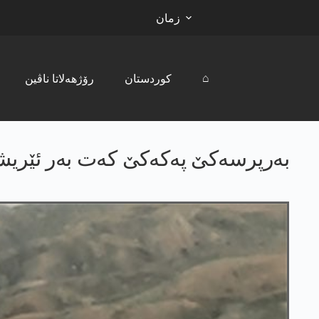
زمان
⌂
کوردستان
رۆژھەلاتا ناڤین
به‌رپرسه‌كێ په‌كه‌كێ كه‌ت به‌ر ئێریشا