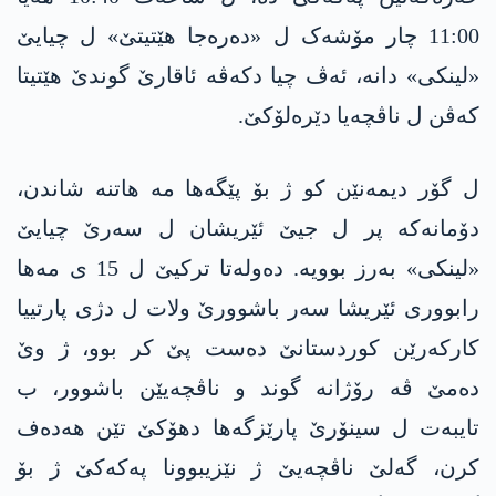
11:00 چار مۆشەک ل «دەرەجا ھێتیتێ» ل چیایێ
«لینکی» دانە، ئەڤ چیا دکەڤە ئاقارێ گوندێ ھێتیتا
کەڤن ل ناڤچەیا دێرەلۆکێ.
ل گۆر دیمەنێن کو ژ بۆ پێگەھا مە ھاتنە شاندن،
دۆمانەکە پر ل جیێ ئێریشان ل سەرێ چیایێ
«لینکی» بەرز بوویە. دەولەتا ترکیێ ل 15 ی مەھا
رابووری ئێریشا سەر باشوورێ ولات ل دژی پارتییا
کارکەرێن کوردستانێ دەست پێ کر بوو، ژ وێ
دەمێ ڤە رۆژانە گوند و ناڤچەیێن باشوور، ب
تایبەت ل سینۆرێ پارێزگەھا دھۆکێ تێن ھەدەف
کرن، گەلێ ناڤچەیێ ژ نێزیبوونا پەکەکێ ژ بۆ