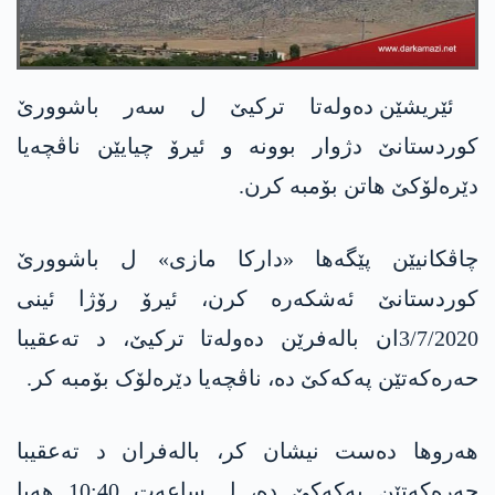
ئێریشێن دەولەتا ترکیێ ل سەر باشوورێ
کوردستانێ دژوار بوونە و ئیرۆ چیایێن ناڤچەیا
دێرەلۆکێ ھاتن بۆمبە کرن.
چاڤکانیێن پێگەھا «دارکا مازی» ل باشوورێ
کوردستانێ ئەشکەرە کرن، ئیرۆ رۆژا ئینی
3/7/2020ان بالەفرێن دەولەتا ترکیێ، د تەعقیبا
حەرەکەتێن پەکەکێ دە، ناڤچەیا دێرەلۆک بۆمبە کر.
ھەروھا دەست نیشان کر، بالەفران د تەعقیبا
حەرەکەتێن پەکەکێ دە، ل ساعەت 10:40 ھەیا