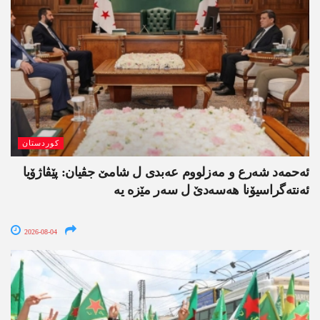
کوردستان
ئەحمەد شەرع و مەزلووم عەبدی ل شامێ جڤیان: پێڤاژۆیا
ئەنتەگراسیۆنا ھەسەدێ ل سەر مێزە یە
2026-08-04