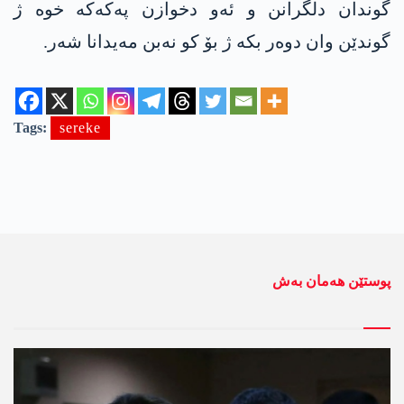
گوندان دلگرانن و ئەو دخوازن پەکەکە خوە ژ
گوندێن وان دوەر بکە ژ بۆ کو نەبن مەیدانا شەر.
Tags:
sereke
پوستێن ھەمان بەش