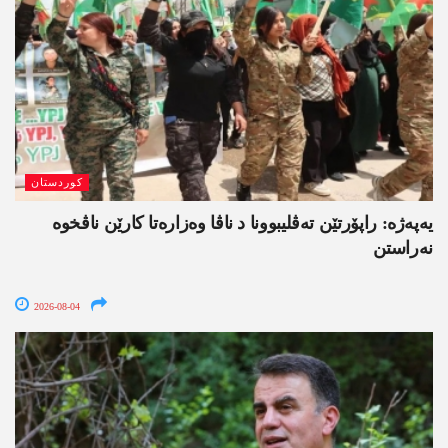
کوردستان
یەپەژە: راپۆرتێن تەڤلیبوونا د ناڤا وەزارەتا کارێن ناڤخوە
نەراستن
2026-08-04