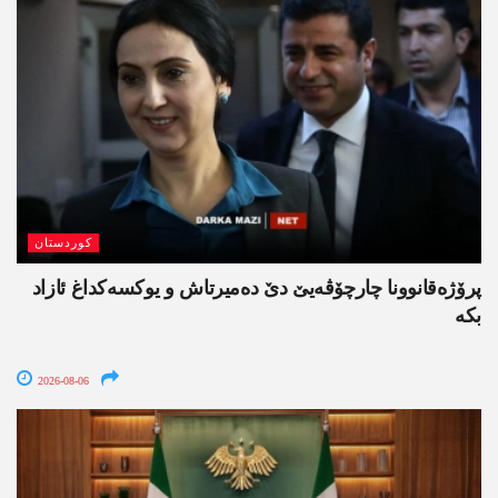
کوردستان
پرۆژەقانوونا چارچۆڤەیێ دێ دەمیرتاش و یوکسەکداغ ئازاد
بکە
2026-08-06