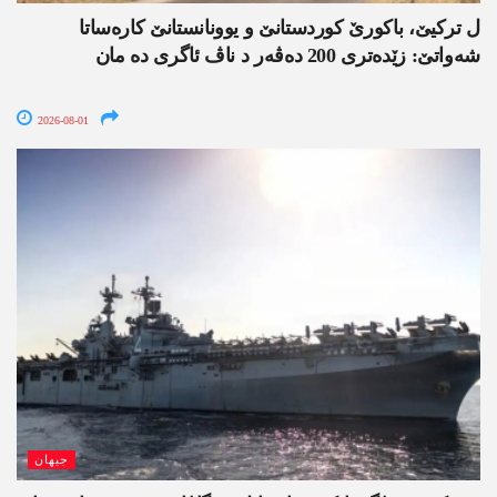
ل ترکیێ، باکورێ کوردستانێ و یوونانستانێ کارەساتا
شەواتێ: زێدەتری 200 دەڤەر د ناڤ ئاگری دە مان
2026-08-01
جیھان