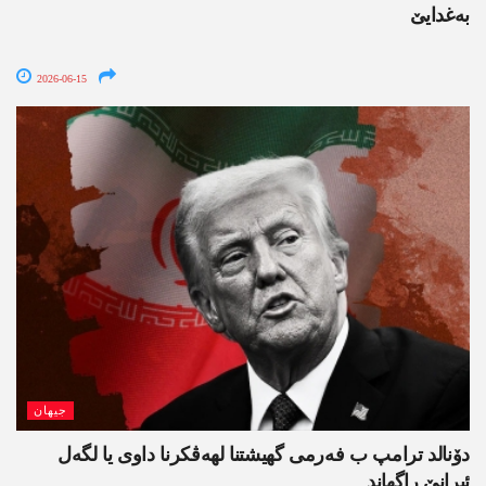
بەغدایێ
2026-06-15
جیھان
دۆنالد ترامپ ب فەرمی گھیشتنا لھەڤکرنا داوی یا لگەل
ئیرانێ راگھاند