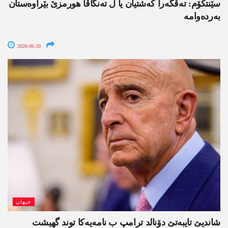
سێنتکۆم: تەڤگەرا کەشتیان یا ل تەنگاڤا ھورمزێ بێراوەستان
بەردەوامە
2026-06-20
جیھان
شاندیێ تایبەتێ دۆنالد ترامپ ب نامەیەکا توند گھیشت