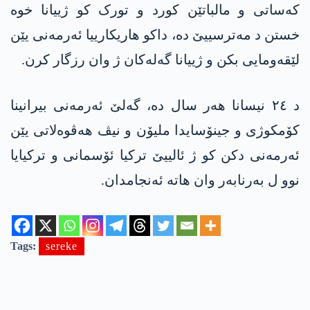
کەساتی و مالباتێن کورد و تورک کو ژییانا خوە
خستن د مەترسییێ دە، داکو ھاریکارییا ئەرمەنی یێن
لێقەومایی بکن و ژییانا گەلەکان ژ وان رزگار کرن.
د ٢٤ نیسانا ھەر سال دە، گەلێ ئەرمەنی بیرانینا
کۆمکوژی و جینۆسایدا ملیۆن و نیڤ ھەڤوەلاتی یێن
ئەرمەنی دکن کو ژ ئالییێ ترکیا ئۆسمانی و ترکیایا
نوو ل بەرنابەر وان ھاتە ئەنجامدان.
Tags:
sereke