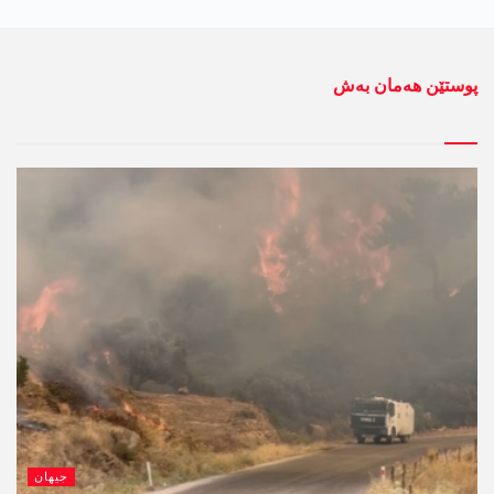
پوستێن ھەمان بەش
جیھان