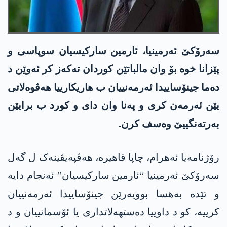
سەرۆکێ ئەرمینیا، ئارمین سارکیسیان سوپاسی و
پێزانا خوە بۆ وان مالباتێن کوردان تەکەز کر ئەوێن د
دەما جینۆساییدا ئەرمەنییان ب ھاریکارییا ھەڤوەلاتی
یێن ئەرمەن کری و پەنا وان دای و کورد ب برایێن
بەرتەنگییێ وەسف کرن.
رۆژنامەیا ئەھرام، چاپا قاھیرە، ھەڤپەیڤینەک ل گەل
سەرۆکێ ئەرمینیا “ئارمین سارکیسیان” ئەنجام دایە
و تێدە بەھسا بوویەرێن جینۆساییدا ئەرمەنییان
کرییە، کو د داوییا دەستھەلاتداری یا ئۆسمانییان و د