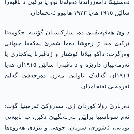
دەستپێکا دامەزراندنا دەولەتا نوو یا ترکیێ د ناڤبەرا
سالێن ١٩١٥ ھەیا ١٩٢٣ ھاتبوو ئەنجمادان.
د وێ ھەڤپەیڤینێ دە، سارکیسیان گۆتییە: حکومەتا
ترکیێ مفا ژ رەوشا دەما شەرێ یەکەما جیھانی
وەرگرت؛ داکو پیلانا کوشتار و ژناڤبرنا یەکجاری یا
ئەرمەنییان دارێژە و د ناڤبەرا سالێن ١٩١٥ان ھەیا
١٩١٦ان گەلەک تاوانێ مەزن دەرحەقێ گەلێ
ئەرمەنی ئەنجامدان.
دەربارێ رۆلا کوردان ژی، سەرۆکێ ئەرمینیا گۆت:
ئەم سوپاسییا برایێن بەرتەنگییێ دکین، ب تایبەتی
یونانی، ئاشوری، سریان، جوھی و ئێزدی ھەروەھا