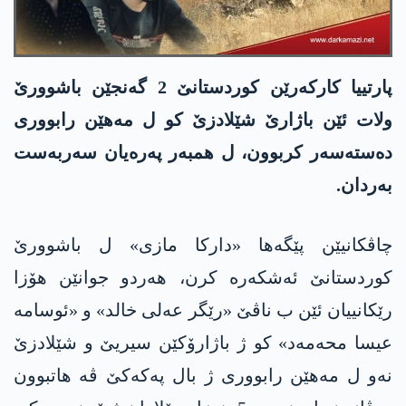
پارتییا كاركه‌رێن كوردستانێ 2 گه‌نجێن باشوورێ
ولات ئێن باژارێ شێلادزێ كو ل مه‌هێن رابووری
ده‌سته‌سه‌ر كربوون، ل همبه‌ر په‌ره‌یان سه‌ربه‌ست
به‌ردان.
چاڤكانیێن پێگه‌ها «داركا مازی» ل باشوورێ
كوردستانێ ئه‌شكه‌ره‌ كرن، هه‌ردو جوانێن هۆزا
رێكانییان ئێن ب ناڤێ «رێگر عه‌لی خالد» و «ئوسامه‌
عیسا محه‌مه‌د» كو ژ باژارۆكێن سیریێ و شێلادزێ
نه‌و ل مه‌هێن رابووری ژ بال په‌كه‌كێ ڤه‌ هاتبوون