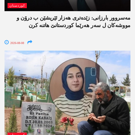
کوردستان
مەسروور بارزانی: زێدەتری ھەزار ئێریشێن ب درۆن و
مووشەکان ل سەر ھەرێما کوردستانێ ھاتنە کرن
2026-08-08
کوردستان