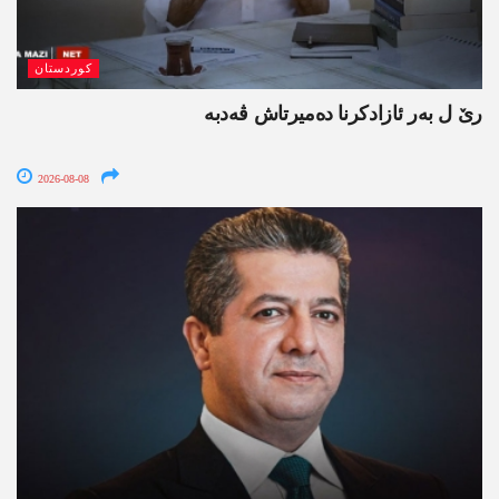
کوردستان
رێ ل بەر ئازادکرنا دەمیرتاش ڤەدبە
2026-08-08