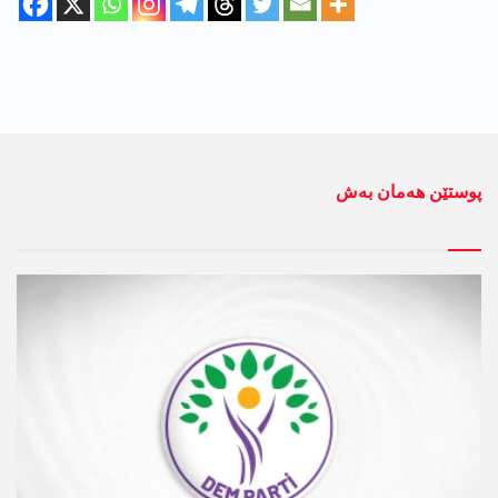
پوستێن ھەمان بەش