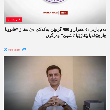
کوردستان
دەم پارتی: 3 ھەزار و 900 گرتیێن پەکەکێ دێ مفا ژ “قانوونا
چارچۆڤەیا پێڤاژۆیا ئاشتیێ” وەرگرن
2026-08-09