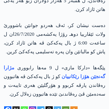
ره‌ڤاندن، ل همبه‌ر 5 هه‌زار دۆلاران ژبۆ هه‌ر یه‌كی
هاتن ئازاد كرن.
ده‌ست نیشان كر، ئه‌ڤ هه‌ردو جوانێن باشوورێ
ولات ئێڤارییا دوهـ رۆژا یه‌كشه‌می 26/7/2020ان ل
ساعه‌ت 6:00 ژ بال په‌كه‌كێ ڤه‌ هاتن ئازاد كرن،
پاش كو مالباتێن وان په‌ره‌ ته‌سلیمی په‌كه‌كێ كرین.
پێگه‌ها «داركا مازی» ل 9 مه‌ها رابووری
مژارا
گه‌نجێن هۆزا رێكانییان
كو ژ بال په‌كه‌كێ ڤه‌ هاتبوون
ره‌ڤاندن پارڤه‌ كربوو و هۆرگلیێن هه‌ری تایبه‌ت و
سه‌ده‌مێن ڤێ ره‌ڤاندنێ تێده‌ هاتبوون زه‌لال كرن.