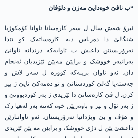
“ب ناڤێ خوەدایێ مەزن و دلۆڤان
ئیرۆ شەش سال ل سەر کارەساتا تاوانا کۆمکوژیا
شنگالێ دا دەرباس دبە. کارەساتەک کو تێدا
تەرۆریستێن داعیش ب ئاوایەکە درندانە تاوانێ
بەرانبەر خووشک و برایێن مەیێن ئێزیدیان ئەنجام
دان. ئەو تاوان برینەکە کوورە ل سەر لاش و
جەستەیا گەلێ کوردستانێ و تو دەمەکێ نایێ ژ بیر
کرن. ل ڤێ کارەساتێ دا ئێزیدی ژ بەر کوردبوونێ و
ژ بەر ئۆل و بیر و باوەریێن خوە کەتنە بەر لەھیا رک
و ھۆڤ و بێ ویژدانیا تەرۆریستان. ئەو تاوانبارێن
داعشێ یێن ل دژی خووشک و برایێن مە یێن ئێزیدی