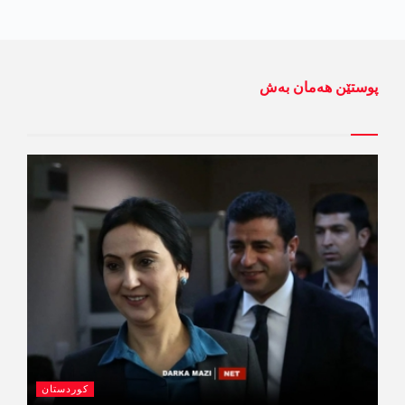
پوستێن ھەمان بەش
کوردستان