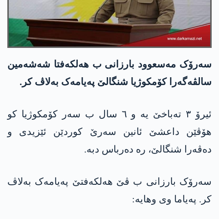
سەرۆک مەسعوود بارزانی ب ھەلکەفتا شەشەمین
سالڤەگەرا کۆمکوژیا شنگالێ پەیامەک بەلاڤ کر.
ئیرۆ ٣ تەباخێ یە و ٦ سال ب سەر کۆمکوژیا کو
ھۆڤێن داعشێ ئانین سەرێ کوردێن ئێزیدی و
دەڤەرا شنگالێ، رە دەرباس دبە.
سەرۆک بارزانی ب ڤێ ھەلکەفتێ پەیامەک بەلاڤ
کر. پەیاما وی وھایە: