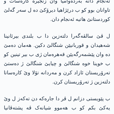
ئەنجام دانە بەردەوامیا وان زنجیرە کارەسات و
تاوانان بوو کو ب درێژاھیا دیرۆکێ دە ل سەر گەلێ
کوردستانێ ھاتیە ئەنجام دان.
ل ڤێ سالڤەگەرا دلتەزین دا ب بلندی بیرئانینا
شەھیدان و قوربانیێن شنگالێ دکین. ھەمان دەمێ
دە وان پێشمەرگەیێن قەھرەمان ژی ب بیر تینین کو
ب خوینا خوە شنگالێ و چیایێ شنگالێ ژ دەستێ
تەرۆریستان ئازاد کرن و مەردانە تۆلا وێ کارەساتا
دلتەزین ژ تەرۆریستان کرن.
ب پێویستی دزانم ل ڤر دا جارەکە دن تەکەز ل وێ
یەکێ بکم کو ب ھەموو شیانەک ڤە پشتەڤانیا