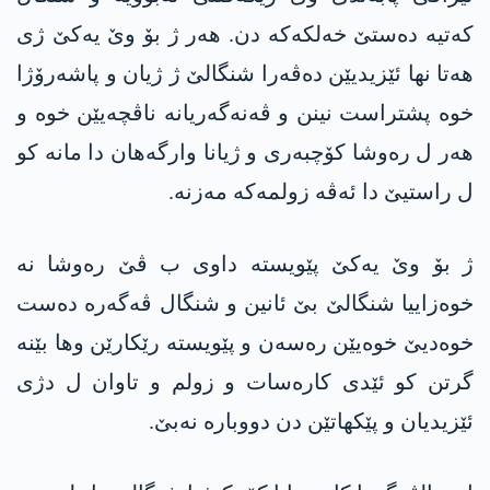
کەتیە دەستێ خەلکەکە دن. ھەر ژ بۆ وێ یەکێ ژی
ھەتا نھا ئێزیدیێن دەڤەرا شنگالێ ژ ژیان و پاشەرۆژا
خوە پشتراست نینن و ڤەنەگەریانە ناڤچەیێن خوە و
ھەر ل رەوشا کۆچبەری و ژیانا وارگەھان دا مانە کو
ل راستیێ دا ئەڤە زولمەکە مەزنە.
ژ بۆ وێ یەکێ پێویستە داوی ب ڤێ رەوشا نە
خوەزاییا شنگالێ بێ ئانین و شنگال ڤەگەرە دەست
خوەدیێ خوەیێن رەسەن و پێویستە رێکارێن وھا بێنە
گرتن کو ئێدی کارەسات و زولم و تاوان ل دژی
ئێزیدیان و پێکھاتێن دن دووبارە نەبێ.