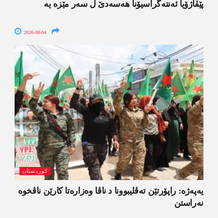
پێڤاژۆیا ئەنتەگراسیۆنا ھەسەدێ ل سەر مێزە یە
2026-08-04
کوردستان
یەپەژە: راپۆرتێن تەڤلیبوونا د ناڤا وەزارەتا کارێن ناڤخوە
نەراستن