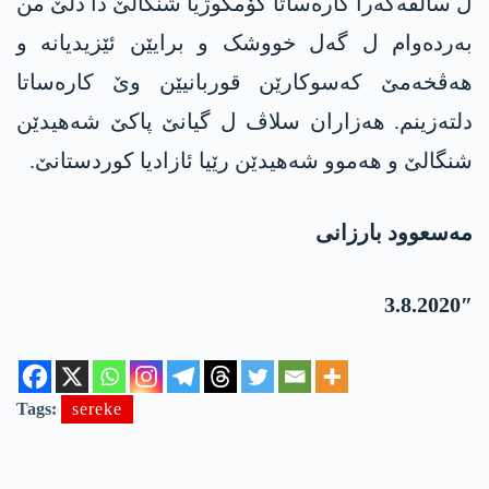
ل سالڤەگەرا کارەساتا کۆمکوژیا شنگالێ دا دلێ من
بەردەوام ل گەل خووشک و برایێن ئێزیدیانە و
ھەڤخەمێ کەسوکارێن قوربانیێن وێ کارەساتا
دلتەزینم. ھەزاران سلاڤ ل گیانێ پاکێ شەھیدێن
شنگالێ و ھەموو شەھیدێن رێیا ئازادیا کوردستانێ.
مەسعوود بارزانی
3.8.2020″
Tags:
sereke