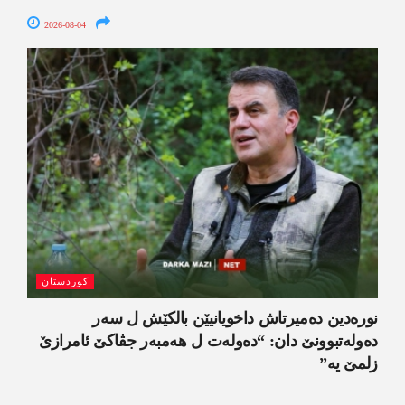
2026-08-04
کوردستان
نورەدین دەمیرتاش داخویانیێن بالکێش ل سەر
دەولەتبوونێ دان: “دەولەت ل ھەمبەر جڤاکێ ئامرازێ
زلمێ یە”