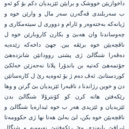
داخوازیێن خووشک و برایێن ئێزیدیان دکم بۆ کو ئەو
ب سەربلندی ڤەگەرن سەر مال و وارێن خوە و
ژیانەکە بەختەوەر و ئارام و دووری ل سیتەمکاری و
چەوساندنا وان ھەبێ و بکارن کاروبارێن خوە ل
ناڤچەیێن خوە برێڤە ببن. جھێ داخەکە زێدەیە
دەڤەرا شنگالێ ژی پشتی روودانێن شانزدەھێ
جۆتمەھێ کەتیە بن باندۆرا پلانا نەحەزێن خەلکێ
کوردستانێ. ئەڤ دەم ژ بۆ ئەوەیە رێ ل کارەساتێن
دن و خوین رژاندنا د ناڤبەرا ئێزیدیان بێ گرتن و وھا
رێکەفتن ھاتە کرن کو کۆنترۆلا شنگالێ بدن
ئێزیدیان و ئێزیدی ھەر ب خوە ئیدارەیا شنگالێ و
ناڤچەیێن خوە بکن، لێ بەلێ ھەتا نھا ژی حکوومەتا
ئیراقێ پابەندی وێ رێکەفتنێ نەبوویە و شنگال