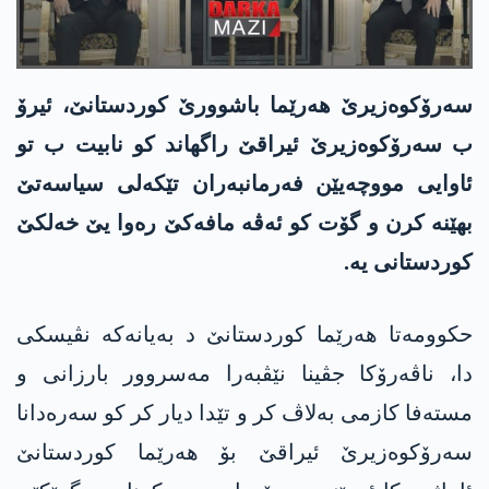
سه‌رۆكوه‌زیرێ هه‌رێما باشوورێ كوردستانێ، ئیرۆ
ب سه‌رۆكوه‌زیرێ ئیراقێ راگهاند كو نابیت‌ ب تو
ئاوایی مووچه‌یێن فه‌رمانبه‌ران تێكه‌لی سیاسه‌تێ
بهێنه‌ كرن و گۆت كو ئه‌ڤه‌ مافه‌كێ ره‌وا یێ خه‌لكێ
كوردستانی یه‌.
حكوومه‌تا هه‌رێما كوردستانێ د به‌یانه‌كه‌ نڤیسكی
دا، ناڤه‌رۆكا جڤینا نێڤبه‌را مه‌سروور بارزانی و
مسته‌فا كازمی به‌لاڤ كر و تێدا دیار كر كو سه‌ره‌دانا
سه‌رۆكوه‌زیرێ ئیراقێ بۆ هه‌رێما كوردستانێ