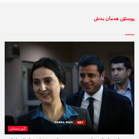
پوستێن ھەمان بەش
کوردستان