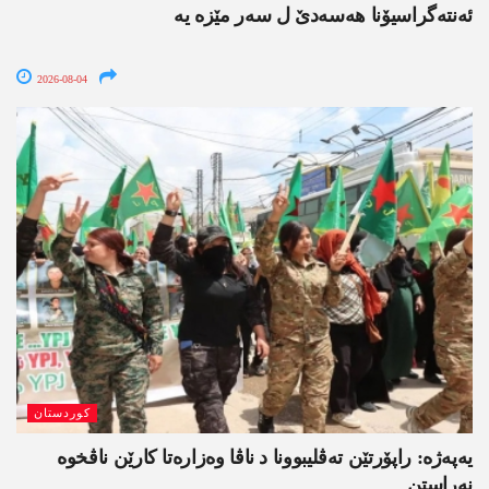
ئەنتەگراسیۆنا ھەسەدێ ل سەر مێزە یە
2026-08-04
کوردستان
یەپەژە: راپۆرتێن تەڤلیبوونا د ناڤا وەزارەتا کارێن ناڤخوە
نەراستن