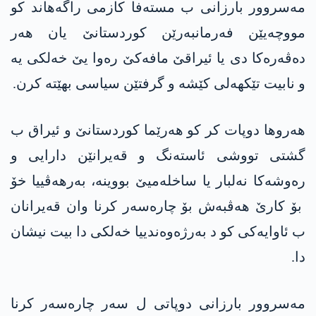
مه‌سروور بارزانی ب مسته‌فا كازمی راگه‌هاند كو
مووچه‌یێن فه‌رمانبه‌رێن كوردستانێ یان هه‌ر
ده‌ڤه‌ره‌كا دی یا ئیراقێ مافه‌كێ ره‌وا یێ خه‌لكی یه‌
و نابیت‌ تێكهه‌لی كێشه‌ و گرفتێن سیاسی بهێته‌ كرن.
هه‌روها دوپات كر كو هه‌رێما كوردستانێ و ئیراق ب
گشتی تووشی ئاسته‌نگ و قه‌یرانێن دارایی و
ره‌وشه‌كا نه‌لبار یا ساخله‌میێ بووینه‌، به‌رهه‌ڤییا خۆ‌
بۆ كارێ هه‌ڤبه‌ش بۆ چاره‌سه‌ر كرنا وان قه‌یرانان
ب ئاوایه‌كی كو د به‌رژه‌وه‌ندییا خه‌لكی دا بیت نیشان
دا.
مه‌سروور بارزانی دوپاتی ل سه‌ر چاره‌سه‌ر كرنا