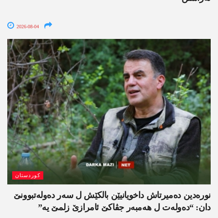
2026-08-04
کوردستان
نورەدین دەمیرتاش داخویانیێن بالکێش ل سەر دەولەتبوونێ
دان: “دەولەت ل ھەمبەر جڤاکێ ئامرازێ زلمێ یە”