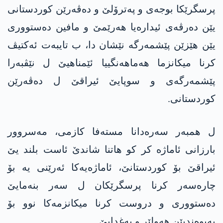
پرسگرێكا بوجه‌ی و په‌ترۆلێ و ده‌ڤه‌رێن كوردستانی
یێن ده‌رڤه‌ی ئیداره‌یا هه‌رێمێ و مافین ده‌ستووری
یێن هێزێن پێشمه‌رگه‌ نێشان دا، ب تایبه‌ت ئه‌كتیڤ
كرنا میكانزما هه‌ماهه‌نگییا ئێمناهیێ ل نێڤبه‌را
پێشمه‌رگه‌ی و سوپایێ ئیراقێ ل ده‌ڤه‌رێن
كوردستانی.
ل همبه‌ر سه‌ره‌دانا مسته‌فا كازمی، مه‌سروور
بارزانی ئاماژه‌ كر كو هاتنا شاندێ ئاست بلند یێ
ئیراقێ بۆ كوردستانێ، ئاماژه‌یه‌كا‌ ئه‌رێنی یه‌ بۆ
چاره‌سه‌ر كرنا پرسگرێكان ل سه‌ر بنه‌مایێ
ده‌ستووری و دروست كرنا میكانزمه‌كا نوو بۆ
په‌یوه‌ندیێن هه‌ولێر و به‌غدایێ.