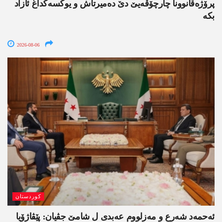
پرۆژەقانوونا چارچۆڤەیێ دێ دەمیرتاش و یوکسەکداغ ئازاد
بکە
2026-08-06
کوردستان
ئەحمەد شەرع و مەزلووم عەبدی ل شامێ جڤیان: پێڤاژۆیا