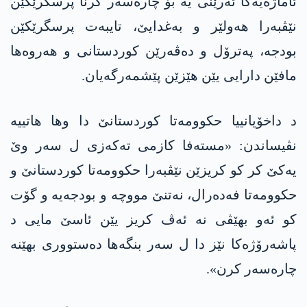
ئاماژه‌یه‌كا‌ ئه‌رێنی یه‌ بۆ چاره‌سه‌ر كرنا پرسگرێكێن
نێڤبه‌را هه‌ولێر و به‌غدایێ، تایبه‌ت پرسگرێكێن
بودجه‌، په‌ترۆل و ده‌ڤه‌رێن كوردستانی و هه‌روه‌ها
مافێن دارایی یێن هێزێن پێشمه‌رگه‌یان.
د داخۆیانییا حكوومه‌تا كوردستانێ دا وها هاتییه‌
نڤیساندن: «مسته‌فا كازمی ته‌كه‌زی ل سه‌ر وێ
یه‌كێ كر كو كریزێن نێڤبه‌را حكوومه‌تا كوردستانێ و
حكوومه‌تا فه‌ده‌رال، نه‌تنێ مووچه‌ و بودجه‌یه‌ و گۆت
كو ئه‌و بهێڤی نه‌ ئه‌ڤ كریز یێن ئاسێ مایی د
پاشه‌رۆژه‌كا‌ نێز دا‌ ل سه‌ر بنگه‌ها ده‌ستووری بهێنه‌
چاره‌سه‌ر كرن».