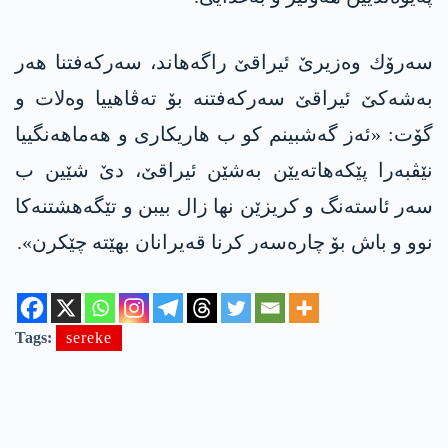
سه‌رۆك وه‌زیرێ ئیراقێ راگه‌هاند، سه‌ركه‌فتنا هه‌ر
به‌شه‌كێ ئیراقێ سه‌ركه‌فتنه‌ بۆ ته‌ڤاهییا وه‌لات و
گۆت: «ئه‌ز گه‌شبینم كو ب هاریكاری و هه‌ماهه‌نگییا
نێڤبه‌را پێكه‌هاته‌یێن به‌شێن ئیراقێ، دێ شێین ب
سه‌ر ئاسته‌نگ و كریزێن نها زال بیبن و تێگه‌هشتنه‌كا‌
نوو و باش بۆ چاره‌سه‌ر كرنا قه‌یرانان بهێته‌ چێكرن».
Tags:
sereke