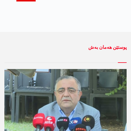
پوستێن ھەمان بەش