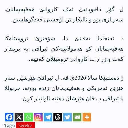
ل گۆر داخویانیێ ئەڤ کاروانێ هه‌ڤپه‌یمانان،
سه‌ربازی بوو و ئالیكاریێن لۆجستی ڤه‌دگوهاستن.
د ئه‌نجاما ته‌قینێ دا، شۆفێرێ ترومبێله‌كا
هه‌ڤپه‌یمانان كو هه‌مولاتییه‌كێ ئیراقی یه‌ بریندار
كه‌ت و زرار ب كاروانێ ترومبێلان كه‌تییه‌.
ژ دەستپێکا سالا 2020ێ ڤە، ل ئیراقێ هێرشێن سەر
ھێزێن ئەمریکی و ھەڤپەیمانان زێدە بوونە، حزبوللا
یا ئیراقی ب ڤان هێرشان دهێته‌ تاوانبار كرن.
Tags:
sereke