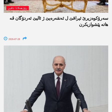
رۆژھەلاتا ناڤین
سەرۆکوەزیرێ ئیراقێ ل ئەنقەرەیێ ژ ئالیێ ئەردۆگان ڤە
ھاتە پێشوازیکرن
2026-07-28