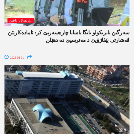
رۆژھەلاتا ناڤین
سەزگین تانریکولو بانگا یاسایا چارەسەریێ کر: ئامادەکاریێن
ڤەشارتی پێڤاژۆیێ د مەترسیێ دە دھێلن
2026-08-01