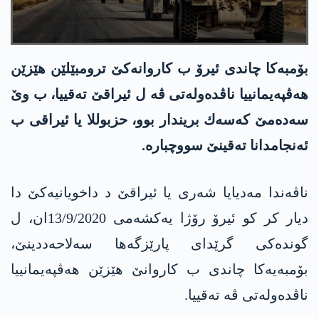
بۆمبه‌كا چاندی ئیرۆ ب كاروانه‌كێ ترومبێلێن هێزێن
هه‌ڤپه‌یمانییا ناڤده‌وله‌تی ڤه‌ ل ئیراقێ ته‌قییا، ب وێ
سه‌ده‌مێ كه‌سه‌ك بریندار بوو، حزبوللا یا ئیراقی ب
ئه‌نجامدانا ته‌قینێ سووچباره‌.
ناڤەندا مەدیایا شەری یا ئیراقێ د داخویانیەکێ دا
دیار كر كو ئیرۆ رۆژا یه‌كشه‌می 13/9/2020ان، ل
گوندەکی گرێدای پارێزگەھا سه‌لاحه‌ددینێ،
بۆمبەیەکا چاندی ب کاروانێ ھێزێن ھەڤپەیمانییا
ناڤده‌وله‌تی ڤه‌ ته‌قییا.