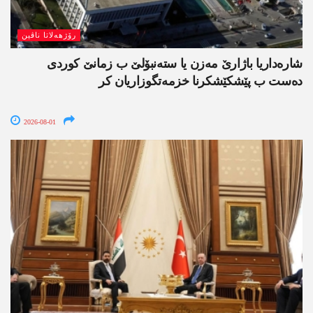
رۆژھەلاتا ناڤین
شارەداریا باژارێ مەزن یا ستەنبۆلێ ب زمانێ کوردی
دەست ب پێشکێشکرنا خزمەتگوزاریان کر
2026-08-01