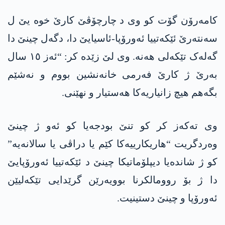
کامەرۆن گۆت کو وی د چارچۆڤێ کارێ خوە یێ ل
سەنتەرێ ئێکەتییا ئەورۆپا-ئاسیایێ دا، دگەل چینێ دا
گەلەک تێکەلی ھەنە. وی لێ زێدە کر: “ئەز ١٥ سال
بەرێ ژ کارێ فەرمی خانەنشین بووم و نەشێم
بگەهم هیچ زانیاریەکا ھەستیار و نهێنی.
وی تەکەز کر کو تنێ بودجەیا کو ئەو ژ چینێ
وەردگریت “هاریکارییەکا کێم یا دراڤی یا سالانەیە”
کو ژ شاندەیا دیپلۆماتیکا چینێ د ئێکەتییا ئەورۆپایێ
دا ژ بۆ روومالکرنا بوویەرێن گرێدایی تێکەلیێن
ئەورۆپا و چینێ دستینیت.