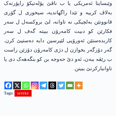
​​وێبسایتا ئەمریکی یا ب ناڤێ پۆلەتیکۆ راپۆرتەک
بەلاڤ کرییە و تێدا راگهاندیە، سیخوری ل گۆری
قانوونێن بەلچیکی نە تاوانە، لێ بروکسەل ل سەر
فکارێن کو دبیت کامەرۆن ببیتە گەف ل سەر
کاربدەستێن ئەورۆپی لێپرسین دایە دەستپێ کرن.
گەر دۆزگەر بخوازن ل دژی کامەرۆن دۆزێن راست
ب رێڤە ببەن، ئەو دێ حەوجە بن کو بنگەھەک دی یا
تاوانبارکرنێ ببینن.
Tags:
sereke