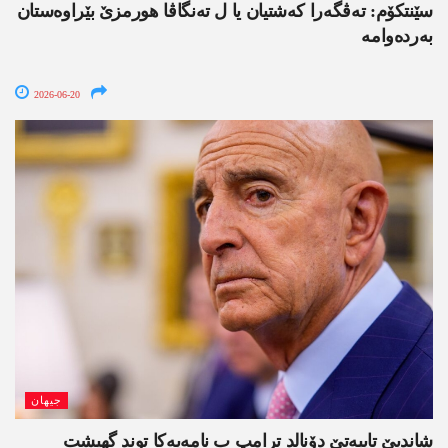
سێنتکۆم: تەڤگەرا کەشتیان یا ل تەنگاڤا ھورمزێ بێراوەستان
بەردەوامە
2026-06-20
جیھان
شاندیێ تایبەتێ دۆنالد ترامپ ب نامەیەکا توند گھیشت