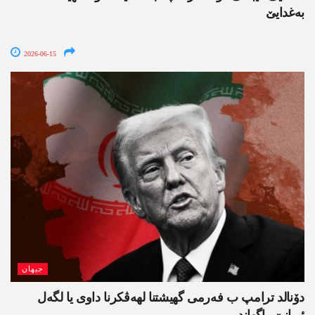
بەغدایێ
2026-06-15
جیھان
دۆنالد ترامپ ب فەرمی گھیشتنا لھەڤکرنا داوی یا لگەل
ئیرانێ راگھاند