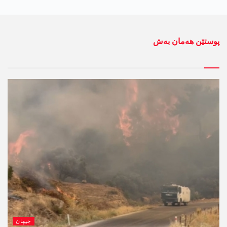
پوستێن ھەمان بەش
جیھان