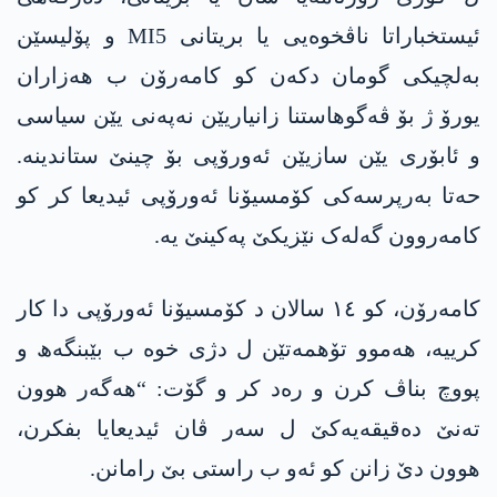
ئیستخباراتا ناڤخوەیی یا بریتانی MI5 و پۆلیسێن
بەلچیکی گومان دکەن کو کامەرۆن ب ھەزاران
یورۆ ژ بۆ ڤەگوهاستنا زانیاریێن نەپەنی یێن سیاسی
و ئابۆری یێن سازیێن ئەورۆپی بۆ چینێ ستاندینە.
حەتا بەرپرسەکی کۆمسیۆنا ئەورۆپی ئیدیعا کر کو
کامەروون گەلەک نێزیکێ پەکینێ یە.
کامەرۆن، کو ١٤ سالان د کۆمسیۆنا ئەورۆپی دا کار
کرییە، ھەموو تۆھمەتێن ل دژی خوە ب بێبنگەھ و
پووچ بناڤ کرن و رەد کر و گۆت: “هەگەر ھوون
تەنێ دەقیقەیەکێ ل سەر ڤان ئیدیعایا بفکرن،
ھوون دێ زانن کو ئەو ب راستی بێ رامانن.