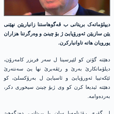
دیپلۆماتەک بریتانی ب ڤەگوهاستنا زانیاریێن نهێنی
یێن سازیێن ئەورۆپایێ ژ بۆ چینێ و وەرگرتنا هزاران
یورویان ھاتە تاوانبارکرن.
دهێتە گۆتن کو لێپرسینا ل سەر فریزر کامەرۆن،
دپلۆماتکارێ بەرێ و رێڤەبرێ نھا یێ سەنتەرێ
ئێکەتییا ئەورۆپایێ و ئاسیایێ ل بەرۆکسلێ، کو
دهێتە ئیدیعا کرن کو وی ژبۆ چینێ سیخوری دکر،
بەردەوامە.
ل گۆری رۆژنامەیا سان یا بریتانی، دەزگەھێ