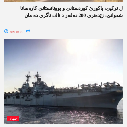
ل ترکیێ، باکورێ کوردستانێ و یوونانستانێ کارەساتا
شەواتێ: زێدەتری 200 دەڤەر د ناڤ ئاگری دە مان
2026-08-01
جیھان