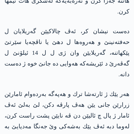
هاتنه‌ جه‌زا كرن و ئه‌ره‌به‌یه‌كه‌ له‌شكری هات ئیمها
كرن.
ده‌ست نیشان كر، ئه‌ڤ چالاكیێن گه‌ریلایان ل
حه‌فته‌نینێ و هه‌روه‌ها ل دهێ یا ناڤچه‌یا سێرتێ
پێكهاتنه‌، گه‌ریلایێن وان ژی ل ل 14 ئیلۆنێ ل
گه‌ڤه‌رێ د ئێریشه‌كه‌ هه‌وایی ده‌ جانێ خوه‌ ژ ده‌ست
دانه‌.
هه‌ر یێك ژ ئارته‌شا ترك و هه‌په‌گه‌ به‌رده‌وام ئامارێن
زرارێن جانی یێن هه‌ڤ پارڤه‌ دكن، لێ به‌لێ ئه‌ڤ
ئامار ژ پال چ ئالیێن دن ڤه‌ نایێن پشت راست كرن،
له‌وما دبه‌ ئه‌ڤ یێك به‌شه‌كی وێ جه‌نگا مه‌دیایێ به‌