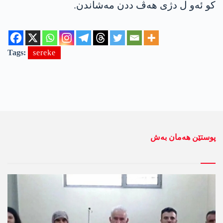
كو ئه‌و ل دژی هه‌ڤ ددن مه‌شاندن.
Tags:
sereke
پوستێن ھەمان بەش