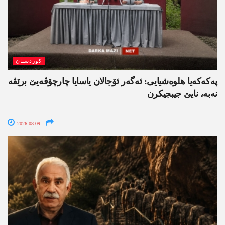
کوردستان
په‌كه‌كه‌یا هلوه‌شیایی: ئەگەر ئۆجالان یاسایا چارچۆڤەیێ برێڤە
نه‌به‌، نایێ جیبجیکرن
2026-08-09