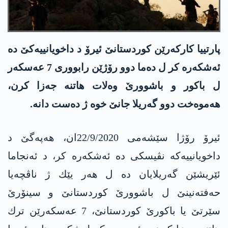
پارتییا كاركه‌رێن كوردستانێ ئیرۆ د داخویانییه‌كێ ده‌
ئه‌شكه‌ره‌ كر ل ده‌ما دوو رۆژێن رابووری 7 عه‌سكه‌ر
ل باكور و باشوورێ وه‌لات هاتنه‌ جه‌زا كرن،
هه‌موه‌خت دوو گه‌ریلا جانێ خوه‌ ژ ده‌ست دانه‌.
ئیرۆ رۆژا سێشه‌می 22/9/2020ان، هه‌په‌گێ د
داخویانییه‌كه‌ نڤیسكی ده‌ ئه‌شكه‌ره‌ كر، د ئه‌نجاما
ئێریشێن گه‌ریلایان ده‌ ل هه‌ر یێك ژ ناڤچه‌یا
حه‌فته‌نینێ ل باشوورێ كوردستانێ و سینۆرێ
سێرتێ یا باكورێ كوردستانێ، 7 عه‌سكه‌رێن ترك