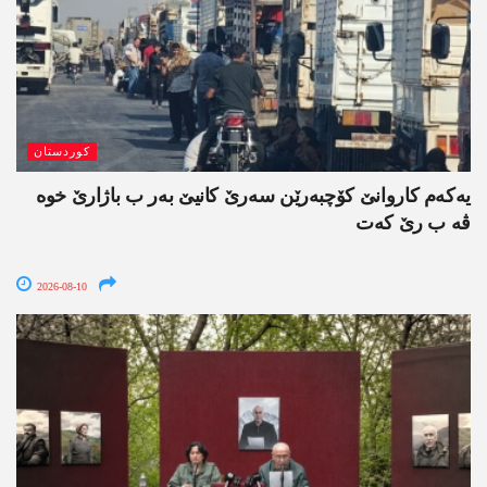
کوردستان
یەکەم کاروانێ کۆچبەرێن سەرێ کانیێ بەر ب باژارێ خوە
ڤە ب رێ کەت
2026-08-10