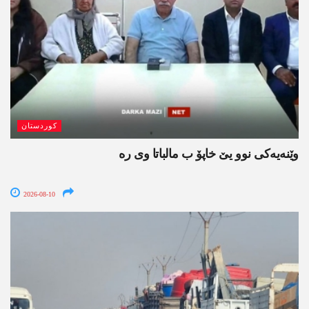
کوردستان
وێنه‌یه‌كی نوو یێ خاپۆ ب مالباتا وی ره‌
2026-08-10