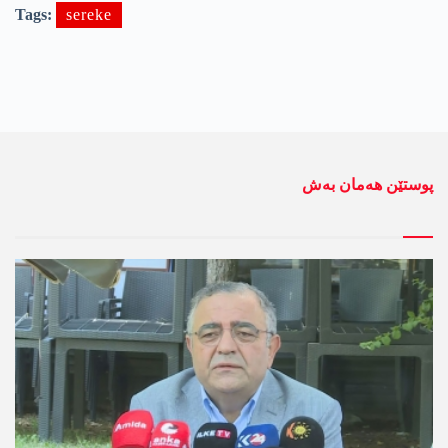
Tags:
sereke
پوستێن ھەمان بەش