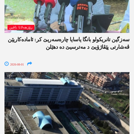
رۆژھەلاتا ناڤین
سەزگین تانریکولو بانگا یاسایا چارەسەریێ کر: ئامادەکاریێن
ڤەشارتی پێڤاژۆیێ د مەترسیێ دە دھێلن
2026-08-01