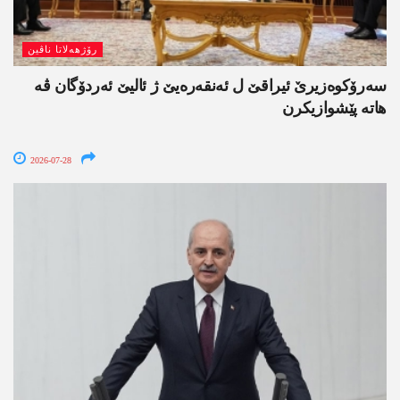
رۆژھەلاتا ناڤین
سەرۆکوەزیرێ ئیراقێ ل ئەنقەرەیێ ژ ئالیێ ئەردۆگان ڤە
ھاتە پێشوازیکرن
2026-07-28