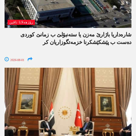
رۆژھەلاتا ناڤین
شارەداریا باژارێ مەزن یا ستەنبۆلێ ب زمانێ کوردی
دەست ب پێشکێشکرنا خزمەتگوزاریان کر
2026-08-01