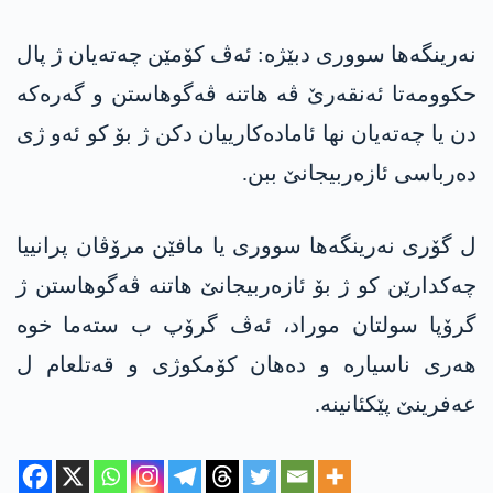
نه‌رینگه‌ها سووری دبێژه‌: ئه‌ڤ كۆمێن چه‌ته‌یان ژ پال
حكوومه‌تا ئه‌نقه‌رێ ڤه‌ هاتنه‌ ڤه‌گوهاستن و گه‌ره‌كه‌
دن یا چه‌ته‌یان نها ئاماده‌كارییان دكن ژ بۆ كو ئه‌و ژی
ده‌رباسی ئازه‌ربیجانێ ببن.
ل گۆری نه‌رینگه‌ها سووری یا مافێن مرۆڤان پرانییا
چه‌كدارێن كو ژ بۆ ئازه‌ربیجانێ هاتنه‌ ڤه‌گوهاستن ژ
گرۆپا سولتان موراد، ئه‌ڤ گرۆپ ب سته‌ما خوه‌
هه‌ری ناسیاره‌ و ده‌هان كۆمكوژی و قه‌تلعام ل
عه‌فرینێ پێكئانینه‌.