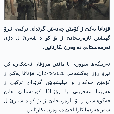
قۆناغا یه‌كێ ژ كۆمێن چه‌ته‌یێن گرێدای تركیێ، ئیرۆ
گهیشتن ئازه‌ربیجانێ ژ بۆ كو د شه‌رێ ل دژی
ئه‌رمه‌نستانێ ده‌ وه‌رن بكارئانین.
نه‌رینگه‌ها سووری یا مافێن مرۆڤان ئه‌شكه‌ره‌ كر،
ئیرۆ رۆژا یه‌كشه‌می 27/9/2020ان، قۆناغا یه‌كێ ژ
كۆمێن چه‌كدار و میلیشیایێن گرێدای تركیێ ژ
هه‌رێما عه‌فرینی یا رۆژئاڤا كوردستانێ هاتن
ڤه‌گوهاستن ژ بۆ ئازه‌ربیجانێ ژ بۆ كو د شه‌رێ ل
سه‌ر هه‌رێما كاراباخێ ده‌ وه‌رن بكارئانین.