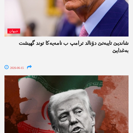
جیھان
شاندیێ تایبەتێ دۆنالد ترامپ ب نامەیەکا توند گھیشت
بەغدایێ
2026-06-15