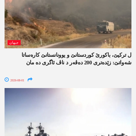
جیھان
ل ترکیێ، باکورێ کوردستانێ و یوونانستانێ کارەساتا
شەواتێ: زێدەتری 200 دەڤەر د ناڤ ئاگری دە مان
2026-08-01