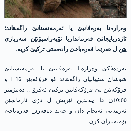
وەزارەتا بەرەڤانیێ یا ئەرمەنستانێ راگەھاند؛
ئازەربایجانێ فەرمانداریا ئۆپەراسیۆنێن سەربازی
یێن ل ھەرێما قەرەباخێ رادەستی ترکیێ کریە.
بەردەڤکێ وەزارەتا بەرەڤانیێ یا ئەرمەنستانێ
شوشان ستیبانیان راگەھاند کو فرۆکەیێن F-16 و
فرۆکەیێن بێ فرۆکەڤانێن ترکیێ ئەڤرۆ ل دەمژمێر
10:00ێ دا چەندین ئێریش ل دژی ئارمانجێن
ئەرمەنی ئەنجام دان و چەند دەڤەرێن قەرەباخێ
بۆمبەباران کرن.