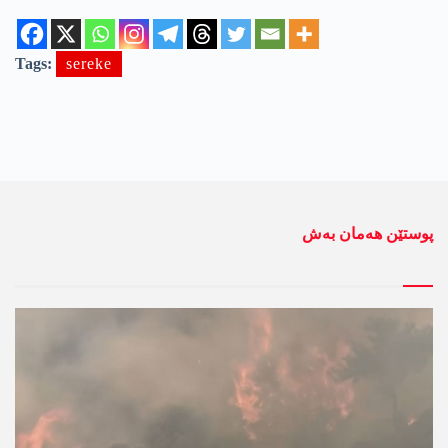
Tags:
sereke
پوستێن ھەمان بەش