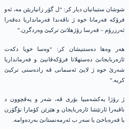
شوشان ستیبانیان دیار کر: “ل گۆر زانیاریێن مە، ئەو
فرۆکە فەرمانا خوە ژ ناڤەندا فەرمانداریا دەڤەرا
ئەرزرۆم – قەرسا رۆژھلاتێ ترکیێ وەردگرن.”
هەر وەها دەستنیشان کر: “وەسا خویا دکەت
ئازەربایجانێ دەستھلاتا فرۆکەڤانیێ و فەرمانداریا
شەرێ خوە ژ لایێ ئەسمانی ڤە رادەستی ترکیێ
کریە.”
ژ رۆژا یەکشەمبیا بۆری ڤە، شەر و پەڤچوون د
ناڤبەرا ئارتێشا ئازەربایجان و ھێزێن کۆمارا نۆگۆرن
یا قەرەباخێ یا سەر ب ئەرمەنستانێ بەردەوامە.