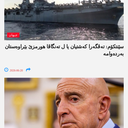
جیھان
سێنتکۆم: تەڤگەرا کەشتیان یا ل تەنگاڤا ھورمزێ بێراوەستان
بەردەوامە
2026-06-20