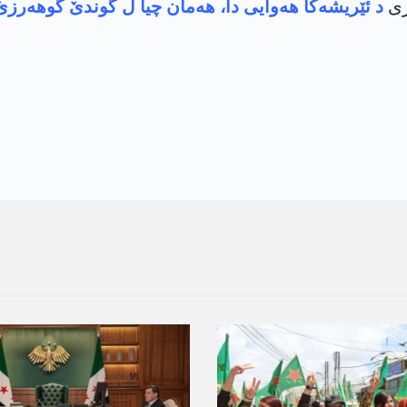
د ئێریشه‌كا هه‌وایی دا، هه‌مان چیا ل گوندێ گوهه‌رزێ