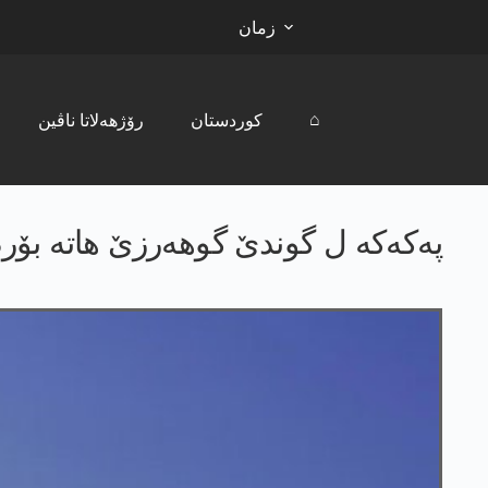
زمان
⌂
کوردستان
رۆژھەلاتا ناڤین
په‌كه‌كه‌ ل گوندێ گوهه‌رزێ هاته‌ بۆ