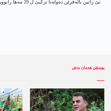
تێ زانین باله‌فرێن ده‌وله‌تا تركیێ ل 29 مه‌ها رابووری
پوستێن ھەمان بەش