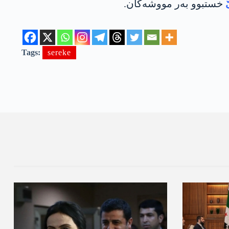
خستبوو به‌ر مووشه‌كان.
Tags:
sereke