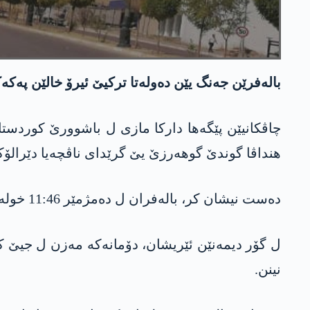
باله‌فرێن جه‌نگ یێن ده‌وله‌تا تركیێ ئیرۆ خالێن پ
هنداڤا گوندێ گوهه‌رزێ یێ گرێدای ناڤچه‌یا دێرالۆكێ
ده‌ست نیشان كر، باله‌فران ل ده‌مژمێر 11:46 خوله‌ك نیڤرۆژێ، دوو مووشه‌ك ل خالێن په‌كه‌كێ ل سه‌رێ چیایێ هنداڤا گوندێ گوهه‌رزێ دانه‌.
ل گۆر دیمه‌نێن ئێریشان، دۆمانه‌كه‌ مه‌زن ل جیێ كه
نینن.