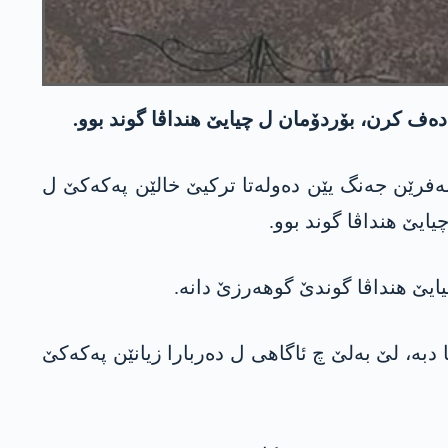
‌ده‌ف كرن، بۆردۆمان ل چیایێ هنداڤا گوند بوو.
 داركا مازی ل باشوورێ كوردستانێ ئه‌شكه‌ره‌ كر، ئیرۆ رۆژا سێشه‌می 6/10/2020ان، باله‌فرێن جه‌نگ یێن ده‌وله‌تا تركیێ خالێن په‌كه‌كێ ل
یایێ هنداڤا گوند بوو.
ه‌، لێ به‌لێ چ ئاگاهی ل ده‌ربارا زیانێن په‌كه‌كێ