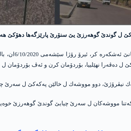
ه‌كه‌كێ ل گوندێ گوهه‌رزێ یێ سنۆرێ پارێزگه‌ها دهۆكێ هه
چاڤكانیێن پێگه‌ها
 ل ده‌ڤه‌را نهێلییا، بۆردۆمان كرن و ئه‌ڤ بۆردۆمان ل چ
‌تنا مووشه‌كان ل سه‌رێ چیایێ گوندێ گوهه‌رزێ خوه‌یا دب