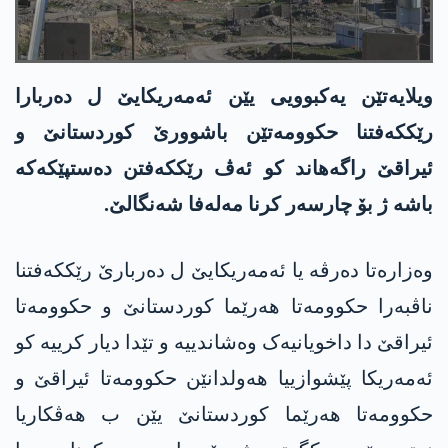
ویلایه‌تێن یه‌كبوویی یێن ئه‌مه‌ریكایێ ل ده‌ربارا
رێككه‌فتنا حكوومه‌تێن باشوورێ كوردستانێ و
ئیراقێ راگه‌هاند كو ئه‌ڤ رێككه‌فتن ده‌ستپێكه‌كه‌
باشه‌ ژ بۆ چارسه‌ر كرنا مه‌له‌فا شه‌نگالێ.
وەزارەتا دەرڤە یا ئه‌مەریکایێ ل دەربارێ رێکكەفتنا
ناڤبەرا حکوومەتا ھەرێما کوردستانێ و حکوومەتا
ئیراقێ دا داخویانیەک وەشاندییە و تێدا دیار کرییە کو
ئه‌مەریکا پێشوازییا ھەولدانێن حکوومەتا ئیراقێ و
حکوومەتا ھەرێما کوردستانێ یێن ب ھەڤکاریا