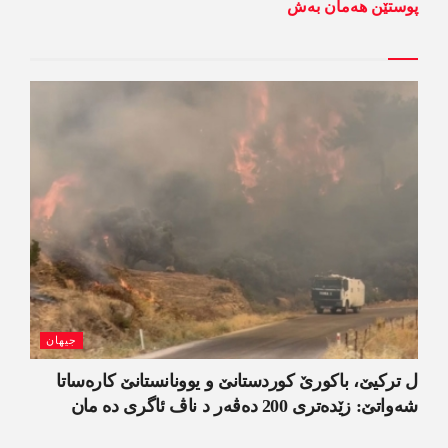
پوستێن ھەمان بەش
جیھان
ل ترکیێ، باکورێ کوردستانێ و یوونانستانێ کارەساتا
شەواتێ: زێدەتری 200 دەڤەر د ناڤ ئاگری دە مان