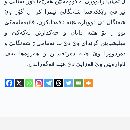
ل ئه‌ینییا رابووری، حكوومه‌تێن هه‌رێما كوردستانێ و
ئیراقێ رێككه‌فتنا شه‌نگالێ ئیمزا كر، ل گۆر وێ
شه‌نگال دێ دووباره‌ هێته‌ ئاڤه‌دانكرن، قائیمقامه‌كێ
نوو ژ بۆ هێته‌ دانان و چه‌كدارێن په‌كه‌كێ و
میلیشیایێن گرێدای وێ دێ ب ته‌مامی ژ شه‌نگالێ و
ده‌ردوورا وێ هێنه‌ ده‌رێخستن و هه‌روه‌ها ته‌ڤ
ئاواره‌یێن وێ قه‌زایێ دێ هێنه‌ ڤه‌گه‌راندن.