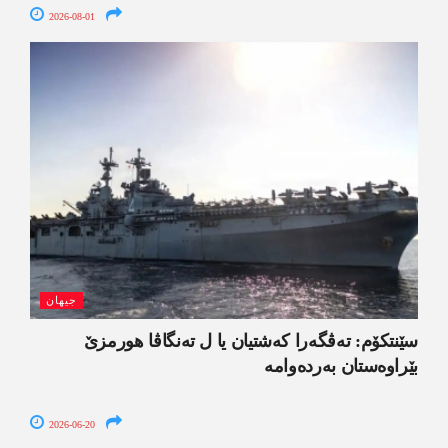
2026-08-01
جیھان
سێنتکۆم: تەڤگەرا کەشتیان یا ل تەنگاڤا ھورمزێ
بێراوەستان بەردەوامە
2026-06-20