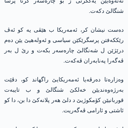
نەتەوەیێن یەکگرتی ژ بۆ چارەسەر کرنا پرسا
شنگالێ دکەت.
ده‌ست نیشان كر، ئه‌مه‌ریكا ب هێڤی یه‌ کو ئه‌ڤ
رێككه‌فتن پرسگرێکێن سیاسی و ئەولەھیێ یێن دەم
درێژێن ل شەنگالێ چارەسەر بکەت و رێ ل بەر
ڤەگەرا پەنابەران ڤه‌كه‌ت.
وەزارەتا دەرڤەیا ئه‌مەریکایێ راگھاند کو، دڤێت
بەرژەوەندیێن خەلکێ شنگالێ و ب تایبەت
قوربانیێن کۆمکوژیێ د دلێ ھەر پلانەکێ دا بن، دا کو
ئاشتی و ئارامی ڤەگەریت.