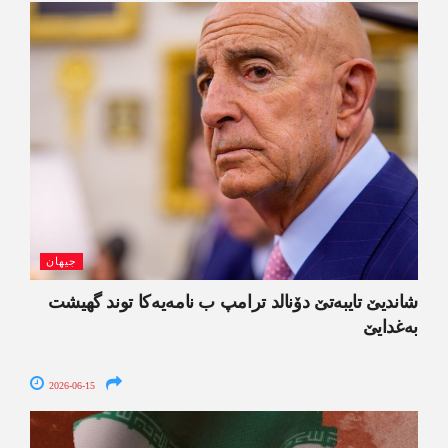
جیھان
شاندیێ تایبەتێ دۆنالد ترامپ ب نامەیەکا توند گھیشت
بەغدایێ
2026-06-15