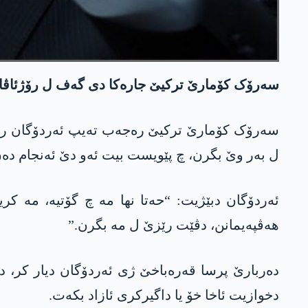
سەرۆک کۆمارێ ترکیێ جارەکا دی گەف ل رۆژئاڤایێ 
سەرۆک کۆمارێ ترکیێ رەجەب تەیپ ئەردۆگان راگە
ل بەر وێ بگرن، چ پێویست بیت ئەو دێ ئەنجام دەن
ئەردۆگان دبێژیت: “حەتا نھا مە چ گۆتیە، مە کر
ھەڤپەیمانن، دڤێت رێزێ ل مە بگرن.”
دەربارێ پرسا قەرەباخێ ژی ئەردۆگان دیار کر، دێ
دخوازیت ئاخا خۆ یا داگیرکری ئازاد بکەت.