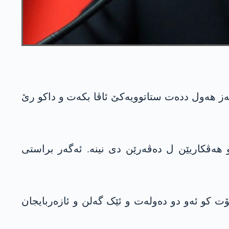
ز ھەول ددەت ستاتوویەکێ ئاڤا بکەت و داکو رێ
و ھەڤکاریێن ل دەڤەرێن دی نینە. ئەگەر براستی
ۆت کو ئەو دو دەولەت و ئێک گەلن و ئازەربایجان