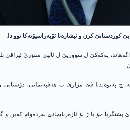
کوردستانێ کرن و ئیشارەتا ئۆپەراسیۆنەکا نوو دا.
ھاند، پەکەکێ ل سووریێ ل ئالیێ سنۆرێ ئیراقێ بلە
.
یە. چ پەیوەندیا ڤێ مژارێ ب ھەڤپەیمانی، دۆستانی 
 پشتگریا خۆ یا ژ بۆ ئازەربایجانێ بەردەوام کەین و گ