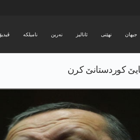
جیھان
نھێنی
ئانالیز
نەرین
نامیلکە
ڤیدیۆ
ایێ کوردستانێ کرن