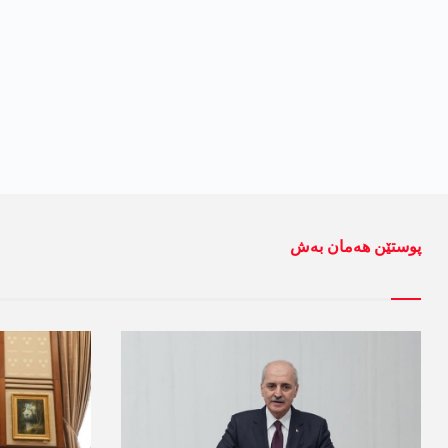
پوستێن ھەمان بەش