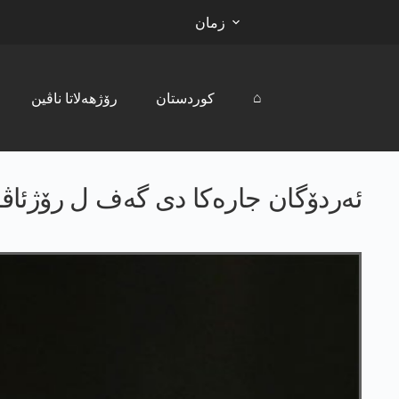
زمان
⌂
کوردستان
رۆژھەلاتا ناڤین
ئەردۆگان جارەکا دی گەف ل رۆژئاڤ