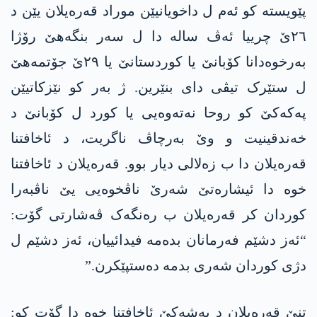
پێویستە کو ئەم ل داخویانیێن موراد قەرەیلان یێن د
٢٦ێ چرییا ئەڤ سالە دا ل سەر بنگەھێ رۆژا
بەرخوەدانا کۆبانێ یا کوردستانێ یا ٢٩ێ جۆتمەھێ
ل ستێرک تیڤی دای بنێرین. ژ بەر کو نێزکاتیێن
پەکەکێ کو روحا نەتەوەیی یا کورد ل کۆبانێ د
خەندقینیت و وێ بەرچاڤ ناگریت، د ئاخافتنا
قەرەیلان دا ب زەلالی دیار بوو. قەرەیلان د ئاخافتنا
خوە دا ئیشارەتێ شەرێ ناڤخوەیی یێ ناڤبەرا
کوردان کر قەرەیلان ب رەنگەک ڤەشارتی گۆت:
“ئەز دشێم فەرمانان بدەمە فیدائییان، ئەز دشێم ل
دژی کوردان شەری بدمە دەستپێکرن.”
تنێ قەرەیلان د بەشەکێ ئاخافتنا خوە دا گۆت کو: