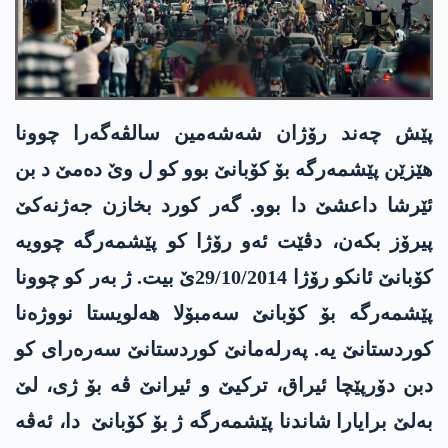
پێش چەند رۆژان شەشەمین سالڤەگەرا چوونا
ھێزێن پێشمەرگە بۆ کۆبانێ بوو کو ل وێ دەمێ د بن
ئێرشا داعشێ دا بوو. گەر کورد بخازن جەژنەکێ
پیرۆز بکەن، دڤێت ئەو رۆژا کو پێشمەرگە چوویە
کۆبانێ ئانکو رۆژا 29/10/2014ێ بیت. ژ بەر کو چوونا
پێشمەرگە بۆ کۆبانێ سەمبۆلا هەلویستا نووژەنا
کوردستانێ یە. پەرلەمانێ کوردستانێ سەرەرای کو
دبن دۆرپێچا ئیراق، ترکیێ و ئیرانێ ڤە بۆ ژی، لێ
بەلێ برایارا شاندنا پێشمەرگە ژ بۆ کۆبانێ دا، ئەڤە