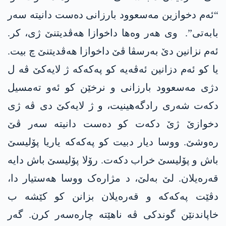
“ئەم دخوازین مەسعوود بارزانی دەست دانیتە سەر
بابەتی”. وی ھەر وەھا داخوازا ھەڤدیتنێ ژی، کر.
ئەم نزانین دێ بەرسڤا ڤێ داخوازا ھەڤدیتنێ چ بیت.
یا کو ئەم دزانین ئەڤەیە کو پەکەکە ژ لایەکێ ڤە ل
دژی مەسعوود بارزانی و نرخێن کو ئەو تەمسیل
دکەت شەری رادگەهینیت، و ژ لایەکێ دی ڤە ژی
دخوازێ ژێ دکەت کو دەست دانیتە سەر ڤێ
رەوشێ. ووسا دیار دبیت کو پەکەکە یاریا پۆلیسێ
باش و پۆلیسێ خراب دکەت. رۆلا پۆلیسێ باش دایە
قەرەیلان. لێ بەلێ، د مژارەک ووسا ھەستیار دا،
دڤێت پەکەکە و قەرەیلان بزانن کو کێشە ب
خاپاندنێن گوندکی ڤە ناهێتە چارەسەر کرن. گەر