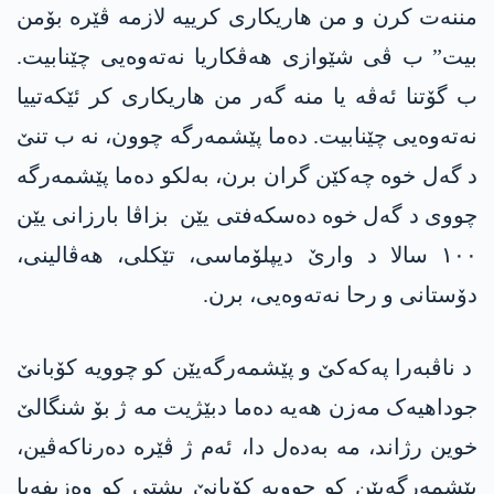
مننەت کرن و من هاریکاری کرییە لازمە ڤێرە بۆمن
بیت” ب ڤی شێوازی ھەڤکاریا نەتەوەیی چێنابیت.
ب گۆتنا ئەڤە یا منە گەر من هاریکاری کر ئێکەتییا
نەتەوەیی چێنابیت. دەما پێشمەرگە چوون، نە ب تنێ
د گەل خوە چەکێن گران برن، بەلکو دەما پێشمەرگە
چووی د گەل خوە دەسکەفتی یێن بزاڤا بارزانی یێن
١٠٠ سالا د وارێ دیپلۆماسی، تێکلی، ھەڤالینی،
دۆستانی و رحا نەتەوەیی، برن.
د ناڤبەرا پەکەکێ و پێشمەرگەیێن کو چوویە کۆبانێ
جوداھیەک مەزن ھەیە دەما دبێژیت مە ژ بۆ شنگالێ
خوین رژاند، مە بەدەل دا، ئەم ژ ڤێرە دەرناکەڤین،
پێشمەرگەیێن کو چوویە کۆبانێ پشتی کو وەزیفەیا