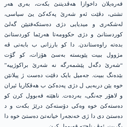
قەرەیلان داخوازا ھەڤدیتنێ بکەت، بەری ھەر
تشتی، دڤێت ئەو شەرێ پەکەکێ یێ سیاسی،
لەشکەری و میدیایی دژی دەستکەفتیێن گەلێ
کوردستانێ و دژی حکوومەتا ھەرێما کوردستانێ
بدەتە راوەستاندن. دا کو بارزانی ب بابەتی ڤە
مژوول ببیت پێویستە بەسێ ھۆزات، کو گۆت
“شەرێ دگەل پێشمەرگە نە شەرێ براکوژییە”
بێدەنگ ببیت. جەمیل بایک دڤێت دەست ژ پیلانێن
خوە یێن دربەیی ل دژی پەدەکێ ب ھەڤکاریا ئیران
و لاھۆر جەنگی، بەردەت. ناهێتە قەبوول کرن کو
دەستەکێ خوە وەکی دۆستەکێ درێژ بکەت و د
دەستێ دی دا ژی خەنجەرا خیانەتێ دەستێ خوە دا
بگریت. ئەڤ ناھێتە قەبوول کرن.