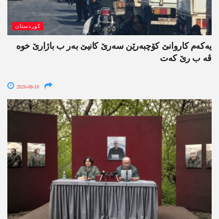
کوردستان
یەکەم کاروانێ کۆچبەرێن سەرێ کانیێ بەر ب باژارێ خوە
ڤە ب رێ کەت
2026-08-10