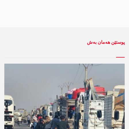
پوستێن ھەمان بەش