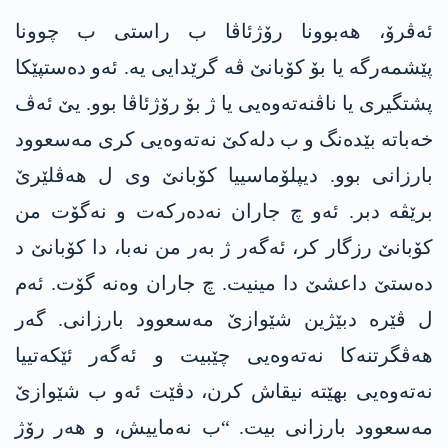
ئەڤرۆ، ھەبوونا رۆژئاڤا ب راستی ب چوونا
پێشمەرگە یا بۆ کۆبانێ ڤە گرێدایی یە. ئەو دەستپێکا
پشتگیری یا ناڤنەتەوەیی یا ژ بۆ رۆژئاڤا بوو. یێ ئەڤ
خەباتە بێدەنگ و ب دلەکێ نەتەوەیی کری مەسعوود
بارزانی بوو. دیپلۆماسییا کۆبانێ وی ل ھەڤلێرێ
برێڤە دبر. ئەو چ جاران نەدەرکەت و نەگۆت من
کۆبانێ رزگار کر، ئەگەر ژ بەر من نەبا، دا کۆبانێ د
دەستێ داعشێ دا مینیت. چ جاران وەنە گۆت. ئەم
ل ڤێرە دبێژین شێوازێ مەسعوود بارزانی. گەر
ھەڤگرتنەکا نەتەوەیی چێبیت و ئەگەر ئێکەتییا
نەتەوەیی بهێتە نیقاش کرن، دڤێت ئەو ب شێوازێ
مەسعوود بارزانی بیت. “ب نەماییش، و ھەر رۆژ