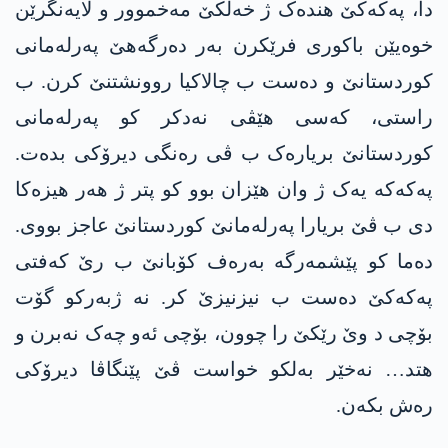
دا، پەکەکێ ھندەک ژ خەلکێ مەخموور و لایەنگرێن
خوەیێن باکوری فرێکرن بەر دەرگەهێ پەرلەمانی
کوردستانێ و دەست ب چالاکیا روونشتنێ کرن. ب
راستی، کەسی ھێڤی نەدکر کو پەرلەمانی
کوردستانێ بریارەک ب ڤی رەنگی دیرۆکی بدەت.
پەکەکە یەک ژ وان هێزان بوو کو پتر ژ هەر هیزەکا
دی ب ڤێ بریارا پەرلەمانێ کوردستانێ عاجز بووی.
دەما کو پێشمەرگە بەرەف کۆبانێ ب رێ کەفتی
پەکەکێ دەست ب نیزنیزێ کر. نە ژبەرکو گۆت
بۆچی د وێ رێکێ را چوون، بۆچی ئەو چەک نەبرن و
هتد… نەخێر بەلکو خواست ڤێ پێنگاڤا دیرۆکی
رەش بکەن.