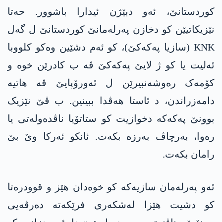
کوردستانێ، ئەو دبێژن ئیدارا باشوور. حەتا
نێزیکاتیێن کو دخازن پەرلەمانێ کوردستانێ ل گەل
KNK (سازیا پەکەکێ)، کو ئەم دشێین وەکو کلووبا
ئەلیت یا کو ژ لایێ پەکەکێ ڤە ب کادرێن خوە و
کۆمەک رەوشەنبیرێن ل ئەورۆپایێ ڤە ھاتیە
دامەزراندن، د ئاستا ھەڤدا ببینین. ب ڤێ نێزیک
بوونێ پەکەکە دخوازیت کو ستاتۆیا ناڤدەولەتی یا
رەوا، بەرچاڤ بەرزە بکەت. ئانکو ئەرکا وێ بێ
رامان بکەت.
ئەو پەرلەمان سازیەکە کو خوەدان ھێز و قوودرەتا
کو دشیت ھێزا لەشکەری فرێکەتە دەرڤەیی