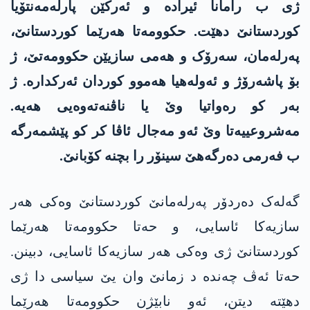
ژی ب رامانا ئیرادە و ئەرکێن پارلەمەنتۆیا
کوردستانێ دهێت. حکوومەتا ھەرێما کوردستانێ،
پەرلەمان، سەرۆک و ھەمی سازیێن حکوومەتێ، ژ
بۆ پاشەرۆژ و ئەولەھیا ھەموو کوردان ئەرکدارە. ژ
بەر کو رەواتیا وێ یا ناڤنەتەوەیی ھەیە.
مەشروعییەتا وێ ئەو مەجال ئاڤا کر کو پێشمەرگە
ب فەرمی دەرگەھێ سینۆر را بچنە کۆبانێ.
گەلەک دەردۆر پەرلەمانێ کوردستانێ وەکی ھەر
سازیەکا ئاسایی، و حەتا حکوومەتا ھەرێما
کوردستانێ ژی وەکی ھەر سازیەکا ئاسایی، دبینن.
حەتا ئەڤ چەندە د زمانێ وان یێ سیاسی دا ژی
دهێتە دیتن، ئەو نابێژن حکوومەتا ھەرێما