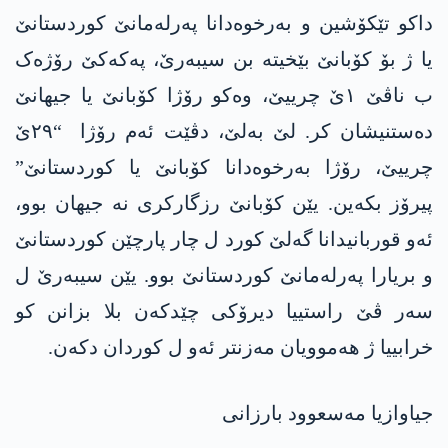
داکو تێکۆشین و بەرخوەدانا پەرلەمانێ کوردستانێ
یا ژ بۆ کۆبانێ بێخیتە بن سیبەرێ، پەکەکێ رۆژەک
ب ناڤێ ١ێ چرییێ، وەکو رۆژا کۆبانێ یا جیھانێ
دەستنیشان کر. لێ بەلێ، دڤێت ئەم رۆژا “٢٩ێ
چرییێ، رۆژا بەرخوەدانا کۆبانێ یا کوردستانێ”
پیرۆز بکەین. یێن کۆبانێ رزگارکری نە جیھان بوو،
ئەو قوربانیدانا گەلێ کورد ل چار پارچێن کوردستانێ
و بریارا پەرلەمانێ کوردستانێ بوو. یێن سیبەرێ ل
سەر ڤێ راستییا دیرۆکی چێدکەن بلا بزانن کو
خرابییا ژ هەموویان مەزنتر ئەو ل کوردان دکەن.
جیاوازیا مەسعوود بارزانی