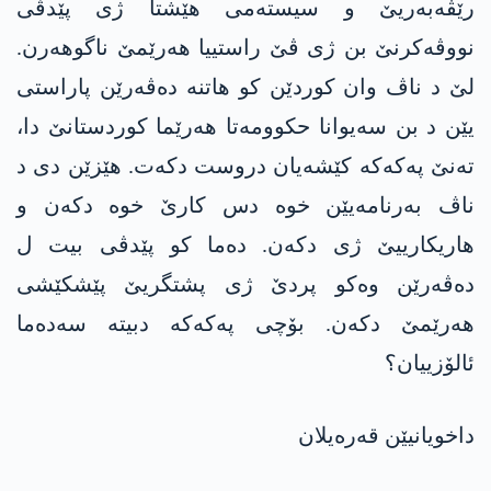
رێڤەبەریێ و سیستەمی هێشتا ژی پێدڤی
نووڤەکرنێ بن ژی ڤێ راستییا ھەرێمێ ناگوھەرن.
لێ د ناڤ وان کوردێن کو ھاتنە دەڤەرێن پاراستی
یێن د بن سەیوانا حکوومەتا ھەرێما کوردستانێ دا،
تەنێ پەکەکە کێشەیان دروست دکەت. ھێزێن دی د
ناڤ بەرنامەیێن خوە دس کارێ خوە دکەن و
ھاریکارییێ ژی دکەن. دەما کو پێدڤی بیت ل
دەڤەرێن وەکو پردێ ژی پشتگریێ پێشکێشی
هەرێمێ دکەن. بۆچی پەکەکە دبیتە سەدەما
ئالۆزییان؟
داخویانیێن قەرەیلان