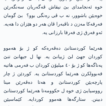
خوە ئەنجامدای بێ نیقاش ڤەگەریان سەنگەرێن
خوەیێن باشوور، نە ب ڤی رەنگی بوو؟ بێ گومان
فەرقەکا مەزن د ناڤبەرا ڤان ھەر دو ھێزان دا ھەیە.
ئەو فەرق ژی فەرقا بارزانی یە.
ھەرێما کوردستانێ دەڤەرەکە کو ژ بۆ ھەموو
کوردان جھێ لێ ژییانێ یە. نھا ل جیھانێ تنێ
پەناگەھا کو ژ بۆ ٤٠ میلیۆن کوردان ب فەرمی ھاتیە
قەبوولکرن ھەرێما کوردستانێ یە. کوردێن ژ چار
پارچەیێن کوردستانێ و ھەتا دەڤەرێن مینا
رووسیایێ ژی خوە ل حکوومەتا ھەرێما کوردستانێ
دبینن. ستارگەھا ھەموو کوردایە. کێماسیێن