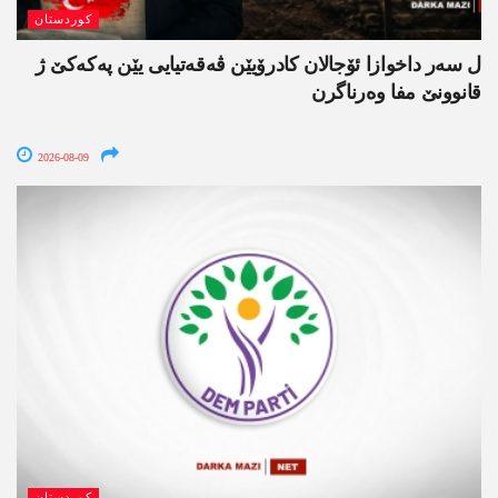
کوردستان
ل سەر داخوازا ئۆجالان کادرۆیێن ڤەقەتیایی یێن پەکەکێ ژ
قانوونێ مفا وەرناگرن
2026-08-09
کوردستان