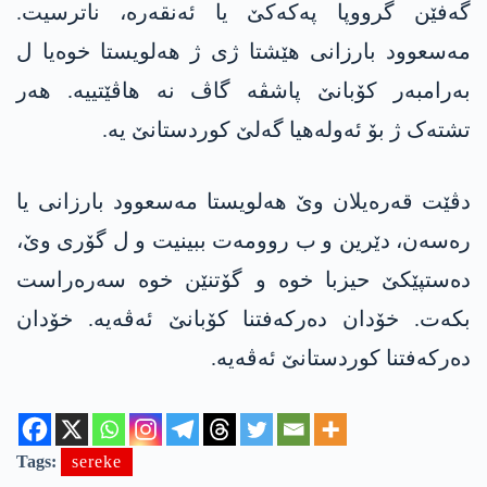
گەفێن گرووپا پەکەکێ یا ئەنقەرە، ناترسیت.
مەسعوود بارزانی هێشتا ژی ژ هەلویستا خوەیا ل
بەرامبەر کۆبانێ پاشڤە گاڤ نە هاڤێتییە. ھەر
تشتەک ژ بۆ ئەولەھیا گەلێ کوردستانێ یە.
دڤێت قەرەیلان وێ هەلویستا مەسعوود بارزانی یا
رەسەن، دێرین و ب روومەت ببینیت و ل گۆری وێ،
دەستپێکێ حیزبا خوە و گۆتنێن خوە سەرەراست
بکەت. خۆدان دەرکەفتنا کۆبانێ ئەڤەیە. خۆدان
دەرکەفتنا کوردستانێ ئەڤەیە.
Tags:
sereke