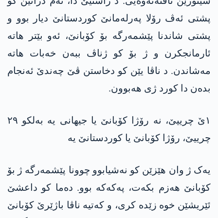
سینۆرێن ناڤنەتەوەیی. د راستیێ دا، ئەم دزانین کو
پشتی ئەڤ رۆلا پەرلەمانێ کوردستانێ دیار بوو و
پشتی شاندنا پێشمەرگە بۆ کۆبانێ، ئەو بێتر ھاتە
ئارمانجکرن و ژ بۆ کو ژناڤ ببەن خەبات ھاتە
مەشاندن. د ناڤا یێن کو دخاستن ڤێ چەندێ ئەنجام
بدەن دا کورد ژی ھەبوون.
١ێ چرییێ، نە رۆژا کۆبانێ یا جیھانی یە بەلکو ٢٩
چرییێ، رۆژا کۆبانێ یا کوردستانێ یە
یەک ژ وان ھێزێن کو نەشیابوو چوونا پێشمەرگە ژ بۆ
کۆبانێ ھەزم بکەت، پەکەکە بوو. دەما کو داعشێ
ئێریشێن خوە زێدە کری، و کەتیە ناڤا باژێرێ کۆبانێ