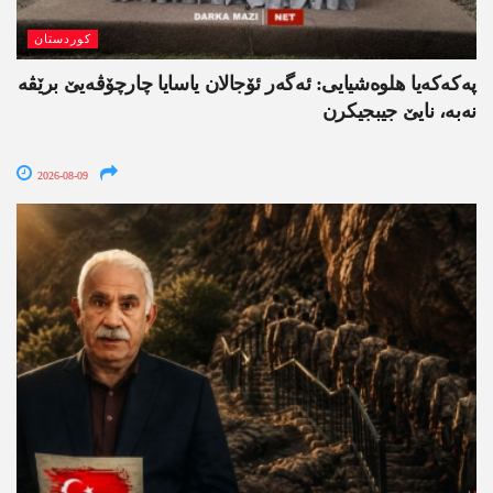
کوردستان
په‌كه‌كه‌یا هلوه‌شیایی: ئەگەر ئۆجالان یاسایا چارچۆڤەیێ برێڤە
نه‌به‌، نایێ جیبجیکرن
2026-08-09