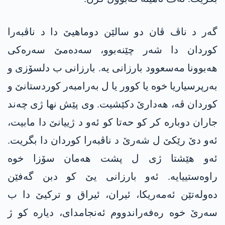
گەر د ناڤ ڤان دو سالێن دوماهیێ دا د ناڤبەرا
کوردان دا شەر چێنەبوو، سەدەمێ سەرەکی
ھەبوونا مەسعوود بارزانی یە. بارزانی ب دلسۆزی و
بەرپرسیاریا خوە یا کوور یا ل بەرامبەر کوردستانێ و
کوردان ڤە، هەدارێ دکێشیت. وی پێش نها ژی چەند
جاران دوبارە کر کو حەتا کو ئەو د ژییانێ دا مابیت،
ئەو دێ رێکێ ل شەرێ د ناڤبەرا کوردان دا بگریت.
ئەو هێشتا ژی ل پشت ھەمان سۆزا خوە
راوەستییایە. ئەو بارزانی یێ کو دبن گەفێن
دەولەتێن ئەمەریکا، ئیران، ئیراق و ترکیێ دا ب
سەرێ خوە رەفەراندووم ئەنجامدای، دیارە کو ژ