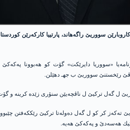
 كاروبارێن سووریێ راگ
ه‌
هاند، پارتییا كاركه‌رێن كوردست
مه‌یا «سووریا دایرێكت» گۆت كو هه‌بوونا په‌كه‌كێ ل س
ێن ڤێ رێخستنێ سووریێ ب جهـ دهێلن.
ووریێ ل گه‌ل تركیێ ل ناڤچه‌یێن سنۆری زێده‌ كرینه‌ و گۆت
ێ ته‌كه‌ز كر كو ل گه‌ل ده‌وله‌تا تركیێ رێككه‌فتن چێبووی
یك هه‌سه‌دێ و په‌كه‌كێ هه‌یه‌.