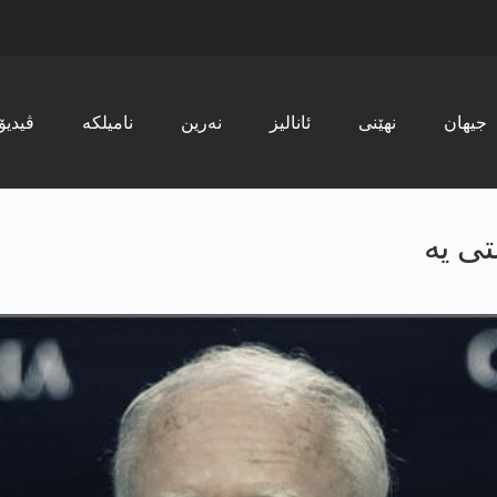
جیھان
نھێنی
ئانالیز
نەرین
نامیلکە
ڤیدیۆ
ی یه‌