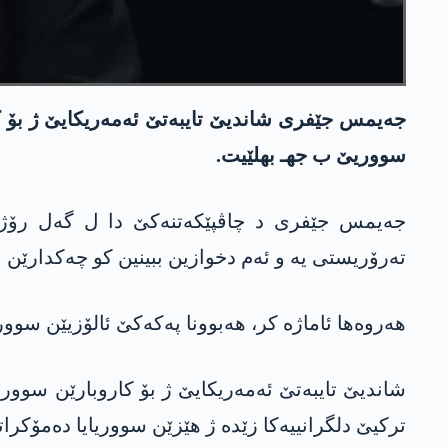
جه‌یمس جێفری شاندیێ تایبه‌تێ ئه‌مه‌ریكایێ ژ بۆ
سووریێ ب جهـ بهلێیت‌.
جه‌یمس جێفری د چاڤپێكه‌تنه‌كێ دا‌ ل گه‌ل رۆژنا
ته‌رۆریستی یه‌ و ئه‌م دخوازین ببینین كو چه‌كدار
هه‌روه‌ها ئاماژه‌ كر، هه‌بوونا په‌كه‌كێ ئالۆزیێن س
شاندیێ تایبه‌تێ ئه‌مه‌ریكایێ ژ بۆ كاروبارێن سووری
تركیێ‌ دلگرانییه‌كا‌ زێده‌ ژ هێزێن سووریایا ده‌مۆكرات