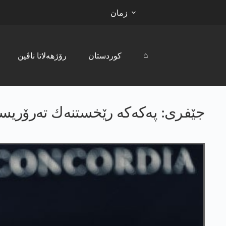
زمان
⌂
کوردستان
رۆژھەلاتا ناڤین
جێفری: په‌كه‌كه‌ رێخستنه‌ك ته‌رۆریست