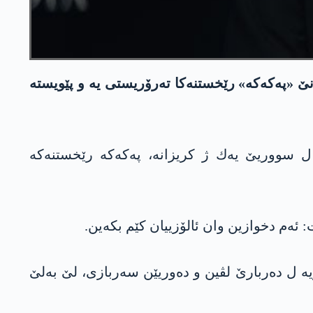
انێ
«
په‌كه‌كه‌
»
رێخستنه‌كا ته‌رۆریستی یه‌ و پێویسته‌
ووریێ یه‌ك ژ‌ كریزانه‌، په‌كه‌كه‌ رێخستنه‌كه‌
: ئه‌م دخوازین وان ئالۆزییان كێم بكه‌ین.
ه‌ ل ده‌ربارێ لڤین و ده‌وریێن سه‌ربازی، لێ به‌لێ