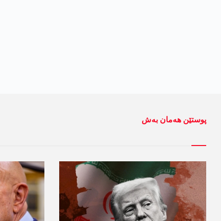
پوستێن ھەمان بەش