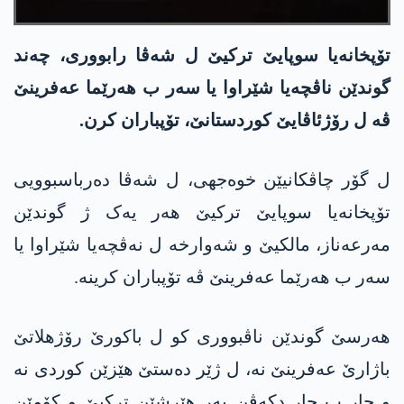
تۆپخانەیا سوپایێ ترکیێ ل شەڤا رابووری، چەند
گوندێن ناڤچەیا شێراوا یا سەر ب ھەرێما عەفرینێ
ڤه‌ ل رۆژئاڤایێ كوردستانێ، تۆپباران کرن.
ل گۆر چاڤکانیێن خوەجھی، ل شه‌ڤا ده‌رباسبوویی
تۆپخانەیا سوپایێ ترکیێ ھەر یەک ژ گوندێن
مەرعەناز، مالکیێ و شەوارخە ل نەڤچەیا شێراوا یا
سەر ب ھەرێما عەفرینێ ڤه‌ تۆپباران کرینە.
ھەرسێ گوندێن ناڤبووری کو ل باکورێ رۆژھلاتێ
باژارێ عەفرینێ نه‌، ل ژێر دەستێ ھێزێن کوردی نە
و جار ب جار دكه‌ڤن به‌ر هێرشێن تركیێ و كۆمێن