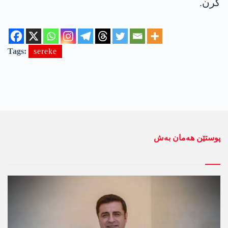
كرن.
Tags:
sereke
پوستێن ھەمان بەش