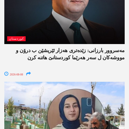
کوردستان
مەسروور بارزانی: زێدەتری ھەزار ئێریشێن ب درۆن و
مووشەکان ل سەر ھەرێما کوردستانێ ھاتنە کرن
2026-08-08