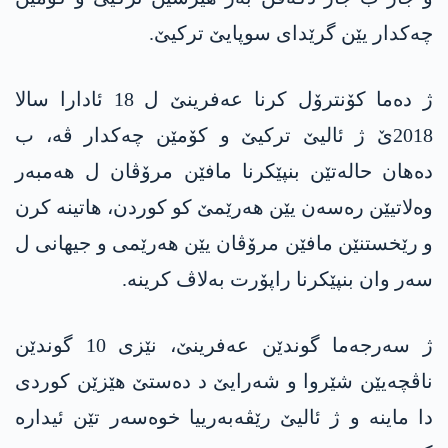
چه‌كدار یێن گرێدای سوپایێ تركیێ.
ژ دەما کۆنترۆل کرنا عەفرینێ ل 18 ئادارا سالا
2018ێ ژ ئالیێ ترکیێ و کۆمێن چەکدار ڤە، ب
دەھان حالەتێن بنپێکرنا مافێن مرۆڤان ل ھەمبەر
وەلاتیێن رەسەن یێن ھەرێمێ کو کوردن، ھاتینە کرن
و رێخستنێن مافێن مرۆڤان یێن ھەرێمی و جیھانی ل
سەر وان بنپێکرنا راپۆرت بەلاڤ کرینە.
ژ سه‌رجه‌ما گوندێن عه‌فرینێ، نێزی 10 گوندێن
ناڤچه‌یێن شێروا و شه‌رایێ د ده‌ستێ هێزێن كوردی
دا ماینه‌ و ژ ئالیێ رێڤه‌به‌رییا خوه‌سه‌ر تێن ئیداره‌