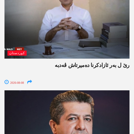
کوردستان
رێ ل بەر ئازادکرنا دەمیرتاش ڤەدبە
2026-08-08