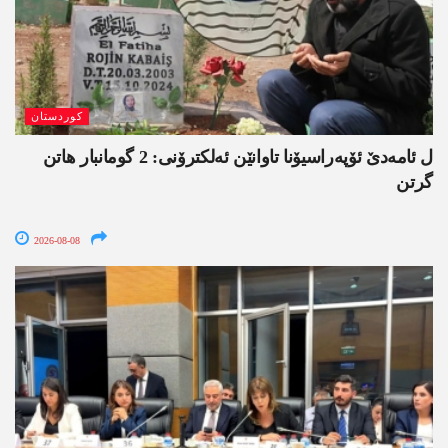
کوردستان
ل ئامەدێ ئۆپەراسیۆنا تاوانێن ئەلکترۆنی: 2 گومانبار ھاتن
گرتن
2026-08-08