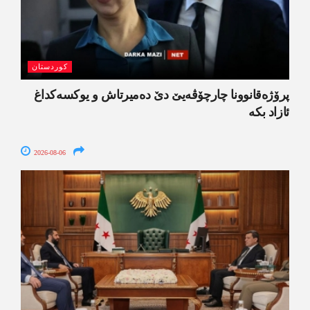
کوردستان
پرۆژەقانوونا چارچۆڤەیێ دێ دەمیرتاش و یوکسەکداغ
ئازاد بکە
2026-08-06