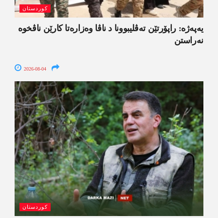
کوردستان
یەپەژە: راپۆرتێن تەڤلیبوونا د ناڤا وەزارەتا کارێن ناڤخوە
نەراستن
2026-08-04
کوردستان