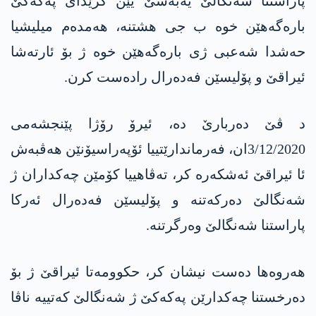
پاراستنا شه‌نگالێ یه‌به‌شێ یێن گرێدای په‌كه‌كێ
باره‌گه‌هێن خوه‌ ب جی هشتنه‌، هه‌مده‌م میلیشیا
حه‌شدا شه‌عبی ژی باره‌گه‌هێن خوه‌ ژ بۆ ئارته‌شا
ئیراقێ و پۆلیسێن فه‌ده‌رال راده‌ست كرن.
د ڤێ ده‌ربارێ ده‌، ئیرۆ رۆژا پێنجشه‌می
3/12/2020ان، فه‌رماندارێتییا ئۆپه‌راسیۆنێن هه‌ڤبه‌ش
ئا ئیراقێ ئه‌شكه‌ره‌ كر، ته‌ڤاهییا كۆمێن چه‌كداران ژ
شه‌نگالێ ده‌ركه‌تنه‌ و پۆلیسێن فه‌ده‌رال ئه‌ركا
پاراستنا شه‌نگالێ وه‌رگرتنه‌.
هه‌روه‌ها ده‌ست نیشان كر، حكوومه‌تا ئیراقێ ژ بۆ
ده‌رخستنا چه‌كدارێن په‌كه‌كێ ژ شه‌نگالێ كه‌تییه‌ ناڤا