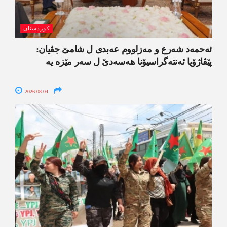
کوردستان
ئەحمەد شەرع و مەزلووم عەبدی ل شامێ جڤیان:
پێڤاژۆیا ئەنتەگراسیۆنا ھەسەدێ ل سەر مێزە یە
2026-08-04