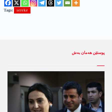
Tags:
sereke
پوستێن ھەمان بەش