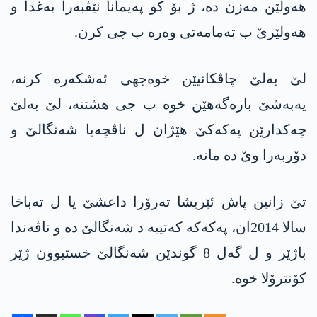
هه‌ولێن مه‌زن ده‌، ژ بۆ كو په‌یمانا نێڤبه‌را به‌غدا و
هه‌ولێرێ ب ته‌مامه‌تی وه‌ره‌ ب جی كرن.
لێ به‌لێ چاڤكانیێن خوه‌جهی ئه‌شكه‌ره‌ كرنه‌،
یه‌به‌شێ باره‌گه‌هێن خوه‌ ب جی هشتنه‌، لێ به‌لێ
چه‌كدارێن په‌كه‌كێ هێژان ل ناڤچه‌یا شه‌نگالێ و
دۆربه‌را وێ ده‌ مانه‌.
تێ زانین پاش ئێریشا ته‌رۆرا داعشێ یا ل ته‌باخا
سالا 2014ان، په‌كه‌كه‌ كه‌تییه‌ د شه‌نگالێ ده‌ و ناڤه‌ندا
باژێر و ل گه‌ل 8 گوندێن شه‌نگالێ خستبوون ژێر
كۆنترۆلا خوه‌.