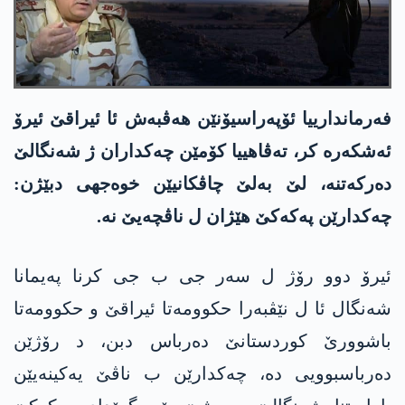
فه‌رماندارییا ئۆپه‌راسیۆنێن هه‌ڤبه‌ش ئا ئیراقێ ئیرۆ
ئه‌شكه‌ره‌ كر، ته‌ڤاهییا كۆمێن چه‌كداران ژ شه‌نگالێ
ده‌ركه‌تنه‌، لێ به‌لێ چاڤكانیێن خوه‌جهی دبێژن:
چه‌كدارێن په‌كه‌كێ هێژان ل ناڤچه‌یێ نه‌.
ئیرۆ دوو رۆژ ل سه‌ر جی ب جی كرنا په‌یمانا
شه‌نگال ئا ل نێڤبه‌را حكوومه‌تا ئیراقێ و حكوومه‌تا
باشوورێ كوردستانێ ده‌رباس دبن، د رۆژێن
ده‌رباسبوویی ده‌، چه‌كدارێن ب ناڤێ یه‌كینه‌یێن