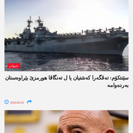
جیھان
سێنتکۆم: تەڤگەرا کەشتیان یا ل تەنگاڤا ھورمزێ بێراوەستان
بەردەوامە
2026-06-20