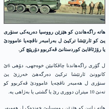
ھاتە راگەھاندن کو ھێزێن رووسیا دەریەکی سنۆری
یێ کو ئارتێشا ترکیێ ل بەرامبەر ناڤچەیا عاموودێ
یا رۆژئاڤایێ کوردستانێ ڤەکربوو دۆرپێچ کر.
ل گۆری راگەھاندنا چاڤکانیێن خوەجھی، دۆھی 6ێ
کانوونێ ئارتێشا ترکیێ دەرگەھێ خەرزێ یێ
سنۆری ل ھەمبەر ناڤچەیا عاموودێ ڤەکربوو کو
تەنێ 10 میتران دووری رێ یا گشتی یا بەژاھی یە.
ھاتە زانین کو ھێزێن رووسیایێ خەندەک ل ھەمبەر