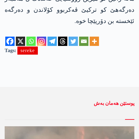
دەرگەھێ کو ترکیێ ڤەکربوو کۆلاندن و دەرگەه
ئێخستە بن دۆرپێچا خوە.
Tags:
sereke
پوستێن ھەمان بەش