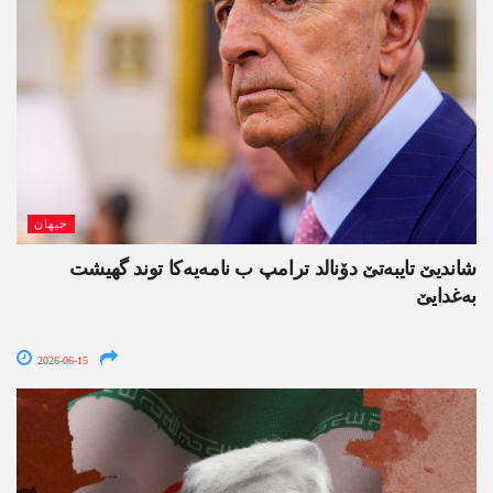
جیھان
شاندیێ تایبەتێ دۆنالد ترامپ ب نامەیەکا توند گھیشت
بەغدایێ
2026-06-15