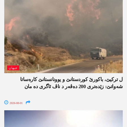
جیھان
ل ترکیێ، باکورێ کوردستانێ و یوونانستانێ کارەساتا
شەواتێ: زێدەتری 200 دەڤەر د ناڤ ئاگری دە مان
2026-08-01