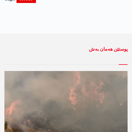
پوستێن ھەمان بەش