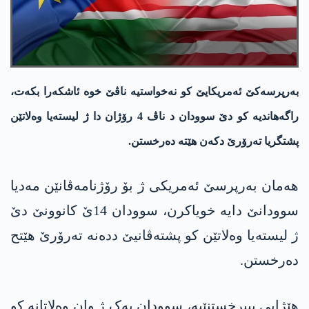
بەرپرسەکێ ئەمریکایێ کو نەخواستیە ناڤێ خوە ئاشکەرا بکەت،
راگەھاندیە کو دێ سوودان د ناڤ 4 رۆژان دا ژ لیستەیا وەلاتێن
پشتگریا تەرۆرێ دکەن هێتە دەرخستن.
ھەمان بەرپرسێ ئەمریکی ژ بۆ رۆژنامەڤانێن مەدیا
سوودانێ دایە خویاکرن، سوودان 14ێ کانوونێ دێ
ژ لیستەیا وەلاتێن کو پشتەڤانیێ ددەنە تەرۆرێ هێتح
دەرخستن.
ھێژایی ببیرخستنێیە، سوودان یەک ژ وان وەلاتانە کو