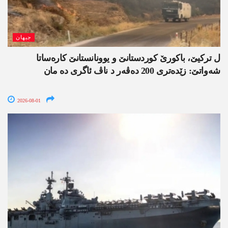
جیھان
ل ترکیێ، باکورێ کوردستانێ و یوونانستانێ کارەساتا
شەواتێ: زێدەتری 200 دەڤەر د ناڤ ئاگری دە مان
2026-08-01