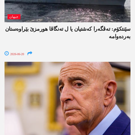
جیھان
سێنتکۆم: تەڤگەرا کەشتیان یا ل تەنگاڤا ھورمزێ بێراوەستان
بەردەوامە
2026-06-20