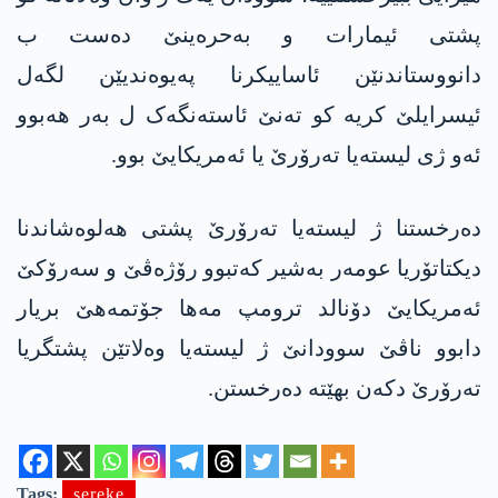
پشتی ئیمارات و بەحرەینێ دەست ب
دانووستاندنێن ئاساییکرنا پەیوەندیێن لگەل
ئیسرایلێ کریە کو تەنێ ئاستەنگەک ل بەر ھەبوو
ئەو ژی لیستەیا تەرۆرێ یا ئەمریکایێ بوو.
دەرخستنا ژ لیستەیا تەرۆرێ پشتی ھەلوەشاندنا
دیکتاتۆریا عومەر بەشیر کەتبوو رۆژەڤێ و سەرۆکێ
ئەمریکایێ دۆنالد ترومپ مەھا جۆتمەھێ بریار
دابوو ناڤێ سوودانێ ژ لیستەیا وەلاتێن پشتگریا
تەرۆرێ دکەن بهێتە دەرخستن.
Tags:
sereke