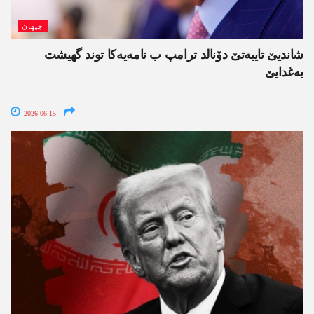
جیھان
شاندیێ تایبەتێ دۆنالد ترامپ ب نامەیەکا توند گھیشت
بەغدایێ
2026-06-15