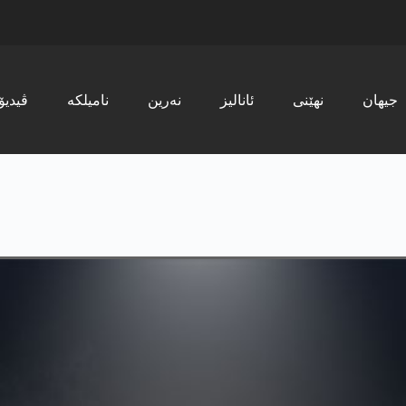
جیھان
نھێنی
ئانالیز
نەرین
نامیلکە
ڤیدیۆ