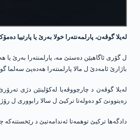
له‌یلا گوڤه‌ن، پارلمه‌نته‌را خولا به‌رێ یا پارتییا د
باژارێ ئامه‌دێ ل مالا پارلمنته‌را هه‌ده‌پێ سەلما 
له‌یلا گوڤه‌ن د چارچووڤه‌یا له‌كۆلینێن دژی ته‌رۆ
زه‌یتوونێ كو ده‌وله‌تا تركیێ ل سالا رابووری ل رۆژئا
دادگه‌ها تركیێ توهمه‌تا ئه‌ندامه‌تیێ د رێخستنه‌كه‌ چه‌كدار و برۆباگندایێ