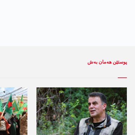
پوستێن ھەمان بەش