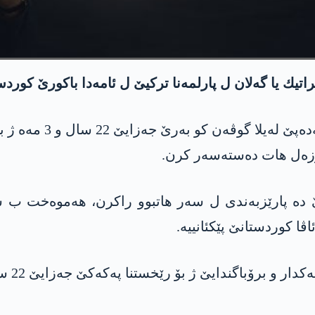
ه‌مۆكراتیك یا گه‌لان ل پارلمه‌نا تركیێ ل ئامه‌دا باكورێ كو
ل گۆری ئاگاهیێن ده‌ستێ
گوزەل هات ده‌سته‌سه‌ر كرن.
رێ ده‌ پارێزبه‌ندی ل سه‌ر هاتبوو راكرن، هه‌موه‌خت ب 
ڤا كوردستانێ پێكئانییه‌.
 ژ بۆ رێخستنا په‌كه‌كێ جه‌زایێ 22 سال و 3 مه‌هـ زیندان ژ بۆ ده‌رخستییه‌.