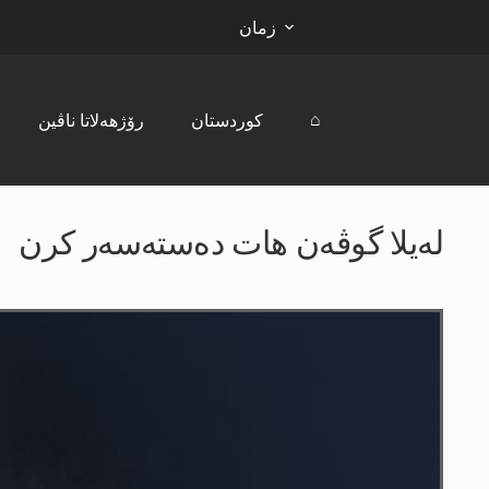
زمان
⌂
کوردستان
رۆژھەلاتا ناڤین
له‌یلا گوڤه‌ن هات ده‌سته‌سه‌ر كرن