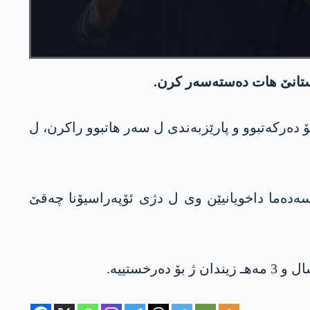
ردستانێ هات ده‌سته‌سه‌ر كرن.
 مه‌، پارلمنته‌را به‌رێ یا هه‌ده‌پێ له‌یلا گوڤه‌ن كو به‌رێ جه‌زایێ 22 سال و 3 مه‌ه ژ بۆ ده‌ركه‌تبوو و پارێزبه‌ندی ل سه‌ر هاتبوو راكرن، ل
سه‌ده‌ما داخویانیێن وی ل دژی ئۆپه‌راسیۆنا چه‌قێ