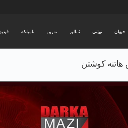
جیھان
نھێنی
ئانالیز
نەرین
نامیلکە
ڤیدیۆ