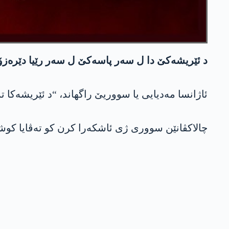
د ئێریشەکێ دا ل سەر پاسەکێ ل سەر رێیا دێرەزۆرێ 30 کەس ھاتنە 
ئاژانسا مەدیایی یا سووریێ راگھاند، “د ئێریشەکا تەرۆریستی دا ل سەر پ
چالاکڤانێن سووری ژی ئاشکەرا کرن کو تەڤایا کوش