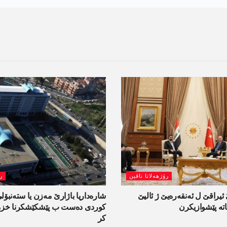
رۆژھەلاتا ناڤین
ر
یراقێ ل ئەنقەرەیێ ژ ئالیێ
شارەداریا باژارێ مەزن یا ستەنبۆ
تە پێشوازیکرن
کوردی دەست ب پێشکێشکرنا خزمە
کر