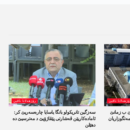
ۆژھەلاتا ناڤین
رۆژھەلاتا ناڤین
لێ ب زمانێ
سەزگین تانریکولو بانگا یاسایا چارەسەریێ کر:
تگوزاریان
ئامادەکاریێن ڤەشارتی پێڤاژۆیێ د مەترسیێ دە
دھێلن