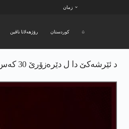
زمان
⌂
کوردستان
رۆژھەلاتا ناڤین
د ئێرشەکێ دا ل دێرەزۆرێ 30 کەس ھاتنە کوشتن