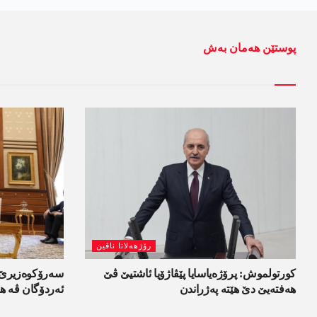
پوستێن ھەمان بەش
رۆژھەلاتا ناڤین
کورتولموش: پرۆژەیاسایا پێڤاژۆیا ئاشتیێ ڤێ
سەرۆکوەزیرێ ئ
ھەفتەیێ دێ هێتە پەژراندن
ئەردۆگان ڤە ھا