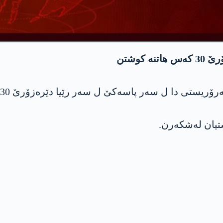
کوشتن
اسەکێ ل سەر رێیا دێرەزۆرێ 30 کەس ھاتنە کوشتن و 8 کەس ژی بریندار بوون.
تیان لەشکەرن.